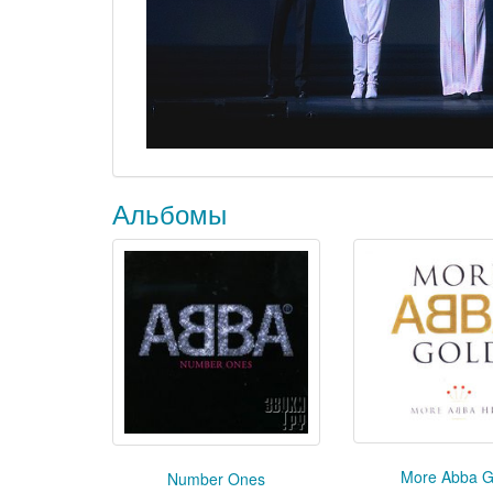
Альбомы
More Abba G
Number Ones