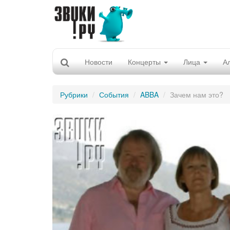
Новости
Концерты
Лица
А
Рубрики
События
ABBA
Зачем нам это?