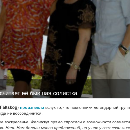
считает её бывшая солистка.
Fältskog
)
произнесла
вслух то, что поклонники легендарной групп
огда не воссоединится.
ее воскресенье, Фельтскуг прямо спросили о возможности совмест
ю. Нет. Нам делали много предложений, но у нас у всех свои жиз