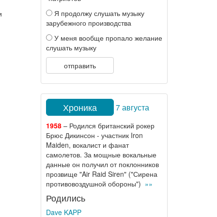
Я продолжу слушать музыку
и
зарубежного производства
У меня вообще пропало желание
слушать музыку
отправить
Хроника
7 августа
1958
– Родился британский рокер
Брюс Дикинсон - участник Iron
Maiden, вокалист и фанат
самолетов. За мощные вокальные
данные он получил от поклонников
прозвище "Air Raid Siren" ("Сирена
противовоздушной обороны")
»»
Родились
Dave KAPP