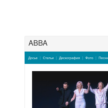
ABBA
Досье
Статьи
Дискография
Фото
Песн