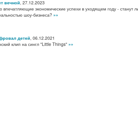
ет вечной
,
27.12.2023
о впечатляющие экономические успехи в уходящем году - станут л
реальностью шоу-бизнеса?
»»
ифровал детей
,
06.12.2021
кий клип на сингл "Little Things"
»»