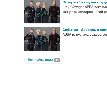
Обзоры
-
Эта музыка буд
Шоу "Voyage" ABBA показал
концерты аватаров новой 
События
-
Дорогая, я оц
ABBA выпустила рождественс
Все публикации
43