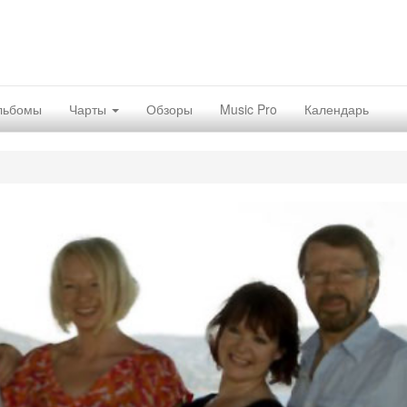
льбомы
Чарты
Обзоры
Music Pro
Календарь