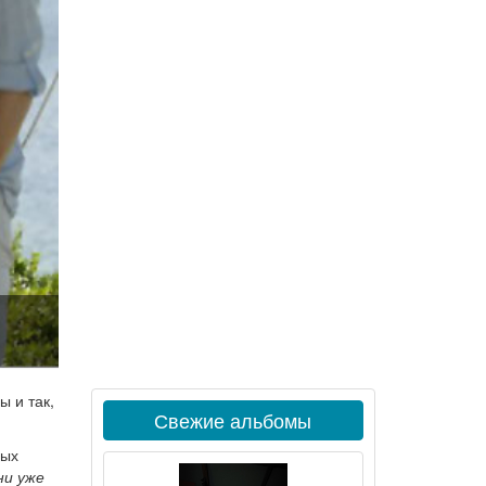
ы и так,
Свежие альбомы
ных
ни уже