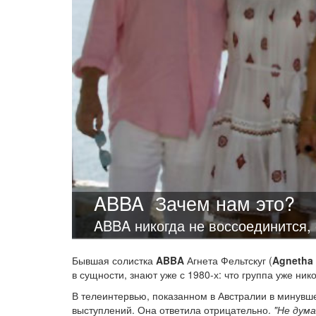
ABBA
Зачем нам это?
ABBA никогда не воссоединится, 
Бывшая солистка
ABBA
Агнета Фельтскуг (
Agnetha 
в сущности, знают уже с 1980-х: что группа уже ник
В телеинтервью, показанном в Австралии в минувш
выступлений. Она ответила отрицательно.
"Не дума