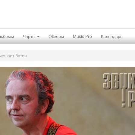
льбомы
Чарты
Обзоры
Music Pro
Календарь
мешает бетон