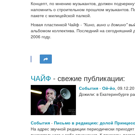
Концепт, по мнению музыкантов, должен подчеркнут
напомнить о строительном прошлом музыкантов. По
пакете с милицейской палкой.
Новая пластинкой Чайф -
"Кино, вино и домино"
вый
альбомом коллектива. Последний на сегодняшний 
2006 году.
ЧАЙФ
- свежие публикации:
События
-
Ой-йо
,
09.12.20
Дожили: в Екатеринбурге р
События
-
Письмо в редакцию: долой Принцесс
На адрес звучной редакции периодически приходят 
внимательного к себе отношения. К примеру, посмо