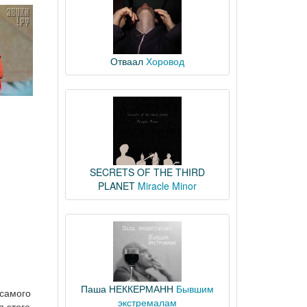
Отваал
Хоровод
SECRETS OF THE THIRD
PLANET
Miracle Minor
Паша НЕККЕРМАНН
Бывшим
 самого
экстремалам
я этого