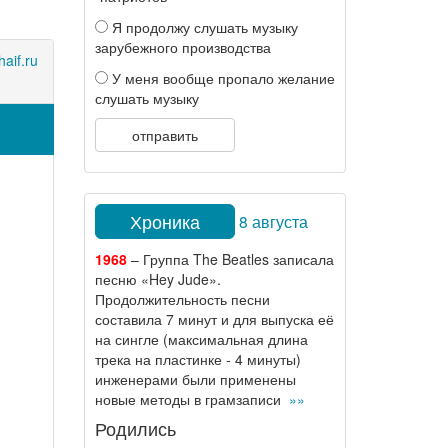
Я продолжу слушать музыку
зарубежного производства
aif.ru
У меня вообще пропало желание
слушать музыку
отправить
Хроника
8 августа
1968
– Группа The Beatles записала
песню «Hey Jude».
Продолжительность песни
составила 7 минут и для выпуска её
на сингле (максимальная длина
трека на пластинке - 4 минуты)
инженерами были применены
новые методы в грамзаписи
»»
Родились