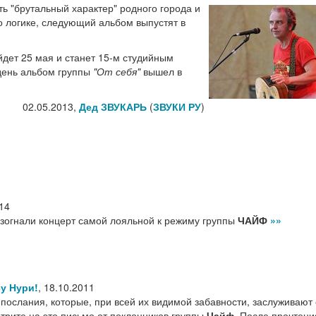
ь "брутальный характер" родного города и
 логике, следующий альбом выпустят в
дет 25 мая и станет 15-м студийным
день альбом группы
"От себя"
вышел в
02.05.2013,
Дед ЗВУКАРЬ
(
ЗВУКИ РУ
)
14
азогнали концерт самой лояльной к режиму группы
ЧАЙФ
»»
у Нури!
,
18.10.2011
послания, которые, при всей их видимой забавности, заслуживают
трите на это письмо от поклонников группы
Чайф
. После прочтени