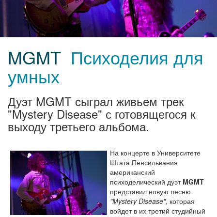
MGMT
Психоделия для
умных
Дуэт MGMT сыграл живьем трек
"Mystery Disease" с готовящегося к
выходу третьего альбома.
На концерте в Университете
Штата Пенсильвания
американский
психоделический дуэт
MGMT
представил новую песню
"Mystery Disease"
, которая
войдет в их третий студийный