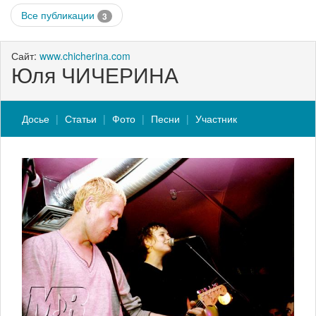
Все публикации
3
Сайт:
www.chicherina.com
Юля ЧИЧЕРИНА
Досье
Статьи
Фото
Песни
Участник