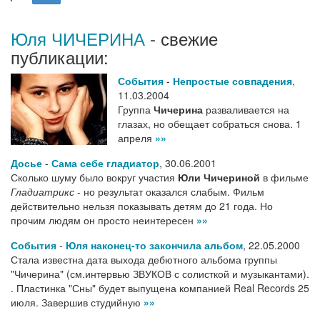
Юля ЧИЧЕРИНА
- свежие
публикации:
События
-
Непростые совпадения
,
11.03.2004
Группа
Чичерина
разваливается на
глазах, но обещает собраться снова. 1
апреля
»»
Досье
-
Сама себе гладиатор
,
30.06.2001
Сколько шуму было вокруг участия
Юли Чичериной
в фильме
Гладиатрикс
- но результат оказался слабым. Фильм
действительно нельзя показывать детям до 21 года. Но
прочим людям он просто неинтересен
»»
События
-
Юля наконец-то закончила альбом
,
22.05.2000
Стала известна дата выхода дебютного альбома группы
"Чичерина" (см.интервью ЗВУКОВ с солисткой и музыкантами).
. Пластинка "Сны" будет выпущена компанией Real Records 25
июля. Завершив студийную
»»