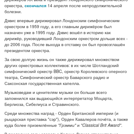
оркестра,
скончался
14 апреля после непродолжительной
болезни.
Дэвис впервые дирижировал Лондонским симфоническим
оркестром в 1959 году, а его главным дирижёром был
назначен уже в 1995 году. Дэвис вошёл в историю как
дирижёр, руководивший Лондонским оркестром дольше всех -
до 2006 года. После выхода в отставку он был провозглашён
президентом оркестра.
За свою долгую жизнь он также дирижировал множеством
других оркестровых коллективов: в их числе Шотландский
симфонический оркестр BBC, оркестр Королевского оперного
театра, Симфонический оркестр Баварского радио и
Саксонская государственная капелла.
Музыковедам и ценителям музыки он больше всего
запомнился как выдающийся интерпретатор Моцарта,
Берлиоза, Сибелиуса и Стравинского.
Среди множества наград - Орден Британской империи (и
рыцарская приставка "сэр"), Орден Кавалеров почёта, а также
куда более приземлённые
"Грэмми"
и
"Classical Brit Award"
.