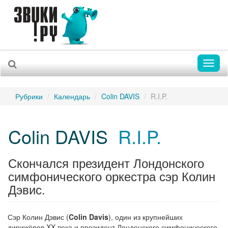
Toggl
naviga
Рубрики
Календарь
Colin DAVIS
R.I.P.
Colin DAVIS
R.I.P.
Скончался президент Лондонского
симфонического оркестра сэр Колин
Дэвис.
Сэр Колин Дэвис (
Colin Davis
), один из крупнейших
дирижёров XX века и президент Лондонского симфонического