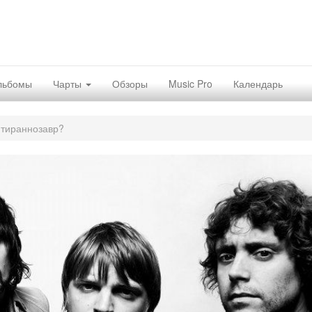
льбомы
Чарты
Обзоры
Music Pro
Календарь
 тираннозавр?