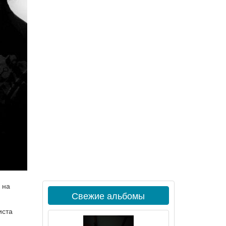
 на
Свежие альбомы
иста