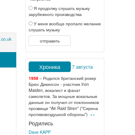
Я продолжу слушать музыку
зарубежного производства
У меня вообще пропало желание
слушать музыку
.co.uk
отправить
Хроника
7 августа
1958
– Родился британский рокер
Брюс Дикинсон - участник Iron
Maiden, вокалист и фанат
самолетов. За мощные вокальные
данные он получил от поклонников
прозвище "Air Raid Siren" ("Сирена
противовоздушной обороны")
»»
Родились
Dave KAPP