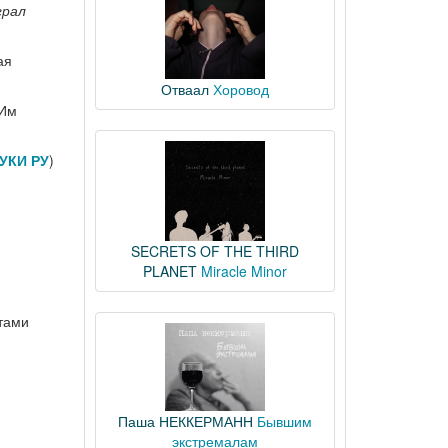
грал
ая
Отваал
Хоровод
 Им
УКИ РУ
)
SECRETS OF THE THIRD
PLANET
Miracle Minor
ртами
Паша НЕККЕРМАНН
Бывшим
экстремалам