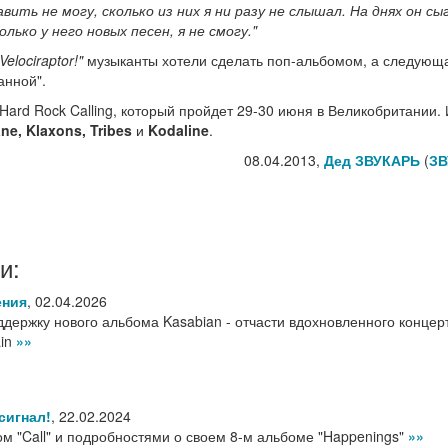
ить не могу, сколько из них я ни разу не слышал. На днях он сы
ько у него новых песен, я не смогу."
Velociraptor!"
музыканты хотели сделать поп-альбомом, а следующ
анной".
Hard Rock Calling, который пройдет 29-30 июня в Великобритании.
ane, Klaxons, Tribes
и
Kodaline
.
08.04.2013,
Дед ЗВУКАРЬ
(
ЗВ
и:
ения
,
02.04.2026
ддержку нового альбома Kasabian - отчасти вдохновленного конце
ain
»»
сигнал!
,
22.02.2024
ом "Call" и подробностями о своем 8-м альбоме "Happenings"
»»