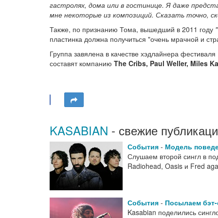
гастролях, дома или в гостинице. Я даже представ
мне некоторые из композиций. Сказать точно, скол
Также, по признанию Тома, вышедший в 2011 году
"
пластинка должна получиться "очень мрачной и стр
Группа завялена в качестве хэдлайнера фестиваля 
составят компанию
The Cribs, Paul Weller, Miles K
KASABIAN
- свежие публикаци
События
-
Модель повед
Слушаем второй сингл в по
Radiohead, Oasis и Fred ag
События
-
Посылаем бэт-
Kasabian поделились сингл