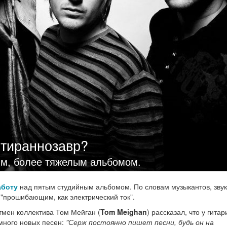
 тираннозавр?
ым, более тяжелым альбомом.
аботу
над пятым студийным альбомом. По словам музыкантов, звук
"прошибающим, как электрический ток".
мен коллектива Том Мейган (
Tom Meighan
) рассказал, что у гитар
 много новых песен:
"Серж постоянно пишет песни, будь он на