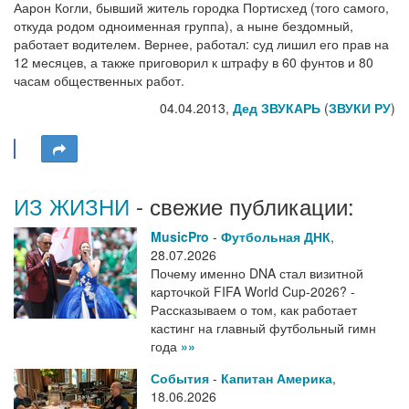
Аарон Когли, бывший житель городка Портисхед (того самого,
откуда родом одноименная группа), а ныне бездомный,
работает водителем. Вернее, работал: суд лишил его прав на
12 месяцев, а также приговорил к штрафу в 60 фунтов и 80
часам общественных работ.
04.04.2013,
Дед ЗВУКАРЬ
(
ЗВУКИ РУ
)
ИЗ ЖИЗНИ
- свежие публикации:
MusicPro
-
Футбольная ДНК
,
28.07.2026
Почему именно DNA стал визитной
карточкой FIFA World Cup-2026? -
Рассказываем о том, как работает
кастинг на главный футбольный гимн
года
»»
События
-
Капитан Америка
,
18.06.2026