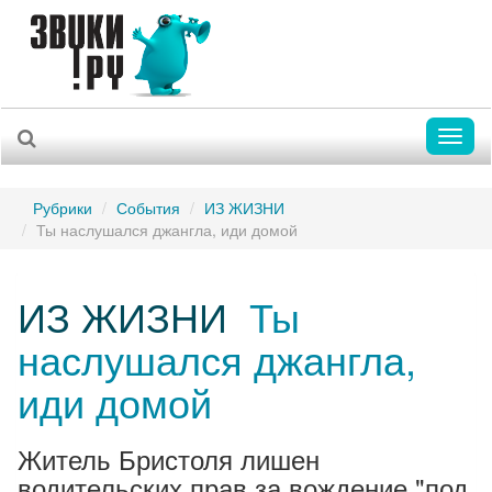
Toggl
naviga
Рубрики
События
ИЗ ЖИЗНИ
Ты наслушался джангла, иди домой
ИЗ ЖИЗНИ
Ты
наслушался джангла,
иди домой
Житель Бристоля лишен
водительских прав за вождение "под