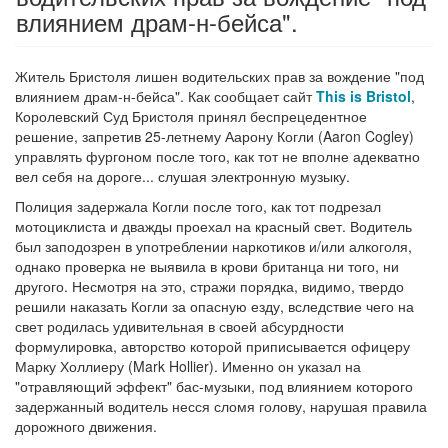
влиянием драм-н-бейса".
Житель Бристоля лишен водительских прав за вождение "под
влиянием драм-н-бейса". Как сообщает сайт
This is Bristol
,
Королевский Суд Бристоля принял беспрецедентное
решение, запретив 25-летнему Аарону Когли (Aaron Cogley)
управлять фургоном после того, как тот не вполне адекватно
вел себя на дороге... слушая электронную музыку.
Полиция задержала Когли после того, как тот подрезал
мотоциклиста и дважды проехал на красный свет. Водитель
был заподозрен в употреблении наркотиков и/или алкоголя,
однако проверка не выявила в крови британца ни того, ни
другого. Несмотря на это, стражи порядка, видимо, твердо
решили наказать Когли за опасную езду, вследствие чего на
свет родилась удивительная в своей абсурдности
формулировка, авторство которой приписывается офицеру
Марку Холлиеру (Mark Hollier). Именно он указал на
"отравляющий эффект" бас-музыки, под влиянием которого
задержанный водитель несся сломя голову, нарушая правила
дорожного движения.