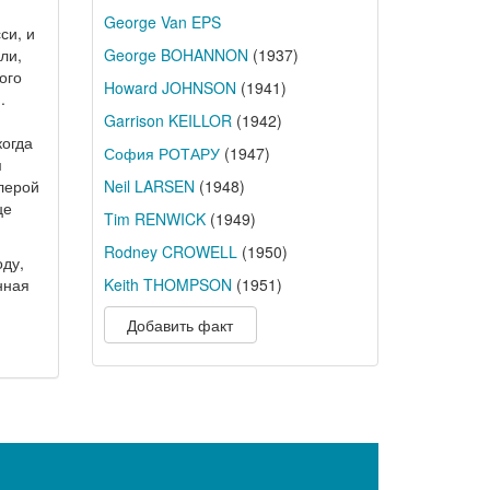
George Van EPS
си, и
ли,
George BOHANNON
(1937)
ого
Howard JOHNSON
(1941)
.
Garrison KEILLOR
(1942)
когда
София РОТАРУ
(1947)
м
лерой
Neil LARSEN
(1948)
це
Tim RENWICK
(1949)
Rodney CROWELL
(1950)
оду,
нная
Keith THOMPSON
(1951)
Добавить факт