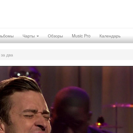
льбомы
Чарты
Обзоры
Music Pro
Календарь
 за два