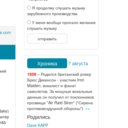
Я продолжу слушать музыку
зарубежного производства
У меня вообще пропало желание
слушать музыку
ke.com
отправить
Хроника
7 августа
кий
1958
– Родился британский рокер
Брюс Дикинсон - участник Iron
Maiden, вокалист и фанат
самолетов. За мощные вокальные
данные он получил от поклонников
прозвище "Air Raid Siren" ("Сирена
противовоздушной обороны")
»»
lake)
Родились
актёр
r&b
Dave KAPP