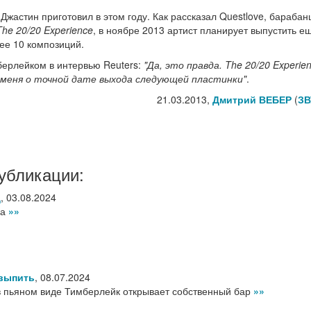
 Джастин приготовил в этом году. Как рассказал Questlove, бараба
The 20/20 Experience
, в ноябре 2013 артист планирует выпустить е
ее 10 композиций.
ерлейком в интервью Reuters:
"Да, это правда.
The 20/20 Experie
 меня о точной дате выхода следующей пластинки"
.
21.03.2013,
Дмитрий ВЕБЕР
(
ЗВ
убликации:
д
,
03.08.2024
ва
»»
 выпить
,
08.07.2024
в пьяном виде Тимберлейк открывает собственный бар
»»