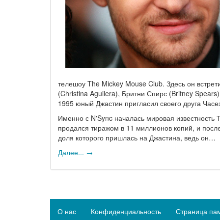
телешоу The Mickey Mouse Club. Здесь он встре
(Christina Aguilera), Бритни Спирс (Britney Spea
1995 юный Джастин пригласил своего друга Часез
Именно с N'Sync началась мировая известность 
продался тиражом в 11 миллионов копий, и пос
доля которого пришлась на Джастина, ведь он…
Далее... →
О нас
Конфиденциальность
Страница па