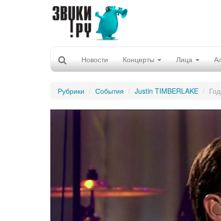
Новости
Концерты
Лица
А
Рубрики
События
Justin TIMBERLAKE
Год