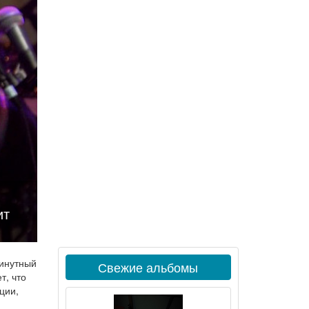
ит
минутный
Свежие альбомы
т, что
ции,