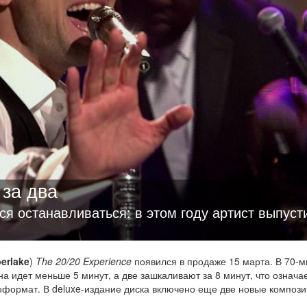
 за два
я останавливаться: в этом году артист выпуст
erlake
)
The 20/20 Experience
появился в продаже 15 марта. В 70-
а идет меньше 5 минут, а две зашкаливают за 8 минут, что означае
оформат. В deluxe-издание диска включено еще две новые компози