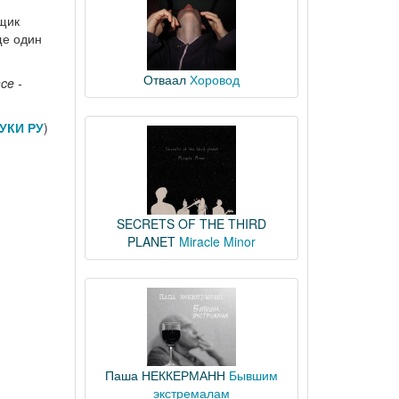
нщик
ще один
Отваал
Хоровод
nce
-
УКИ РУ
)
SECRETS OF THE THIRD
PLANET
Miracle Minor
Паша НЕККЕРМАНН
Бывшим
экстремалам