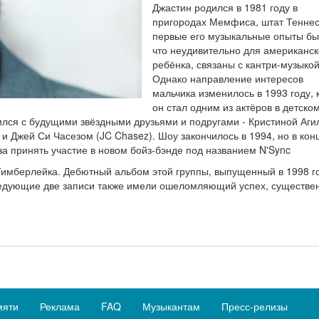
Джастин родился в 1981 году в
пригородах Мемфиса, штат Теннес
первые его музыкальные опыты бы
что неудивительно для американск
ребёнка, связаны с кантри-музыкой
Однако направление интересов
мальчика изменилось в 1993 году, 
он стал одним из актёров в детско
тился с будущими звёздными друзьями и подругами - Кристиной Аги
rs) и Джей Си Часезом (JC Chasez). Шоу закончилось в 1994, но в кон
а принять участие в новом бойз-бэнде под названием N'Sync
Тимберлейка. Дебютный альбом этой группы, выпущенный в 1998 г
ледующие две записи также имели ошеломляющий успех, существе
мяти
Реклама
FAQ
Музыкантам
Пресс-релизы