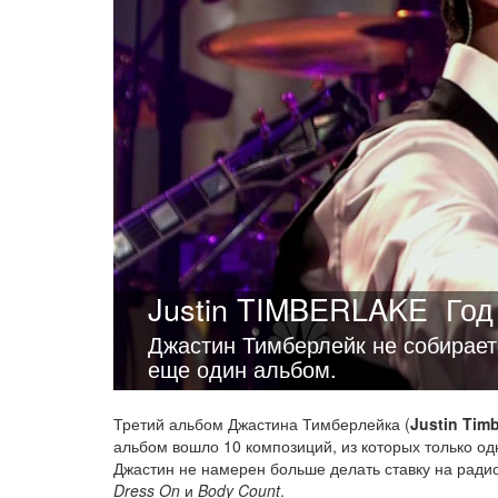
Justin TIMBERLAKE
Год
Джастин Тимберлейк не собираетс
еще один альбом.
Третий альбом Джастина Тимберлейка (
Justin Timb
альбом вошло 10 композиций, из которых только одн
Джастин не намерен больше делать ставку на ради
Dress On
и
Body Count
.