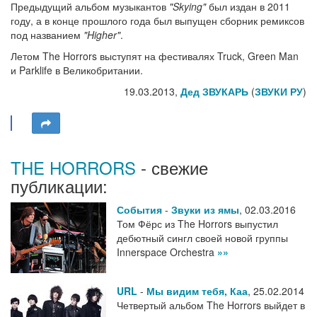
Предыдущий альбом музыкантов
"Skying"
был издан в 2011
году, а в конце прошлого года был выпущен сборник ремиксов
под названием
"Higher"
.
Летом The Horrors выступят на фестивалях Truck, Green Man
и Parklife в Великобритании.
19.03.2013,
Дед ЗВУКАРЬ
(
ЗВУКИ РУ
)
THE HORRORS
- свежие
публикации:
События
-
Звуки из ямы
,
02.03.2016
Том Фёрс из The Horrors выпустил
дебютный сингл своей новой группы
Innerspace Orchestra
»»
URL
-
Мы видим тебя, Каа
,
25.02.2014
Четвертый альбом The Horrors выйдет в