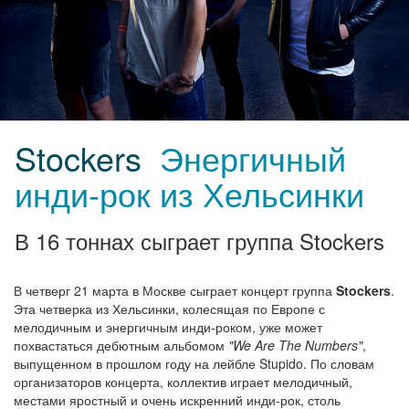
Stockers
Энергичный
инди-рок из Хельсинки
В 16 тоннах сыграет группа Stockers
В четверг 21 марта в Москве сыграет концерт группа
Stockers
.
Эта четверка из Хельсинки, колесящая по Европе с
мелодичным и энергичным инди-роком, уже может
похвастаться дебютным альбомом
"We Are The Numbers"
,
выпущенном в прошлом году на лейбле Stu­pi­do. По словам
организаторов концерта, коллектив играет мелодичный,
местами яростный и очень искренний инди-рок, столь