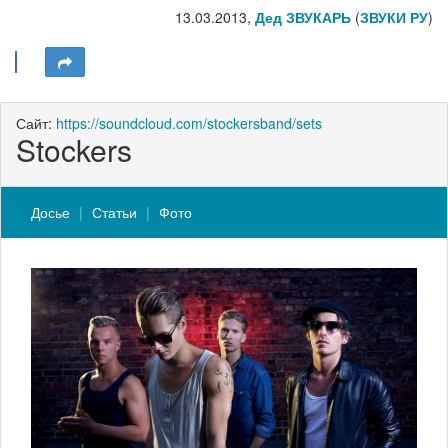
13.03.2013,
Дед ЗВУКАРЬ
(
ЗВУКИ РУ
)
Сайт:
https://soundcloud.com/stockersband/sets
Stockers
Досье
Статьи
Фото