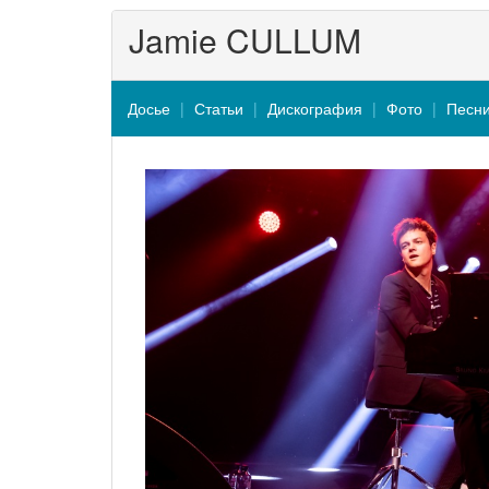
Jamie CULLUM
Досье
Статьи
Дискография
Фото
Песн