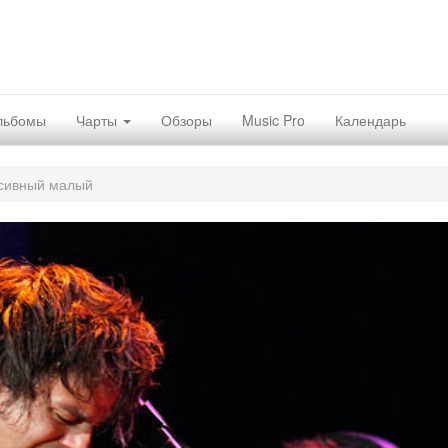
льбомы
Чарты
Обзоры
Music Pro
Календарь
сивный малый