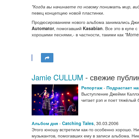
"Когда вы начинаете по новому понимать мир, ви
певец концепцию новой пластинки.
Продюсированием нового альбома занимались Джи
Automator
, помогавший
Kasabian
. Все это в купе
хорошими песнями,- в частности, такими как
"Mome
Jamie CULLUM
- свежие публи
Репортаж
-
Подрастает н
Выступление Джейми Каллэм
читает рэп и поет тяжёлый
Альбом дня
-
Catching Tales
,
30.03.2006
Этого юношу встретили как-то особенно хорошо. Н
музыкантов, помогавших ему в записи альбома. Ни