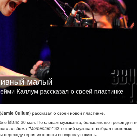
сивный малый
жейми Каллум рассказал о своей пластинке
(
Jamie Cullum
) рассказал о своей новой пластинке.
ле Island 20 мая. По словам музыканта, большинство треков для 
ового альбома
"Momentum"
32-летний музыкант выбрал несколько
 переходу героя из юности во взрослую жизнь.