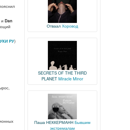
 пояснил
, и
Dan
Отваал
Хоровод
ующий
УКИ РУ
)
SECRETS OF THE THIRD
PLANET
Miracle Minor
ырос,
сионных
Паша НЕККЕРМАНН
Бывшим
экстремалам