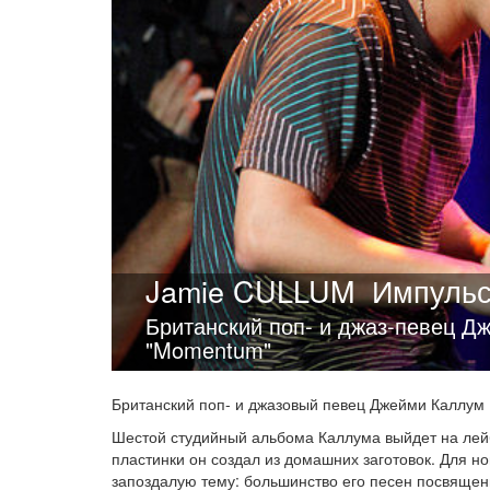
Jamie CULLUM
Импуль
Британский поп- и джаз-певец Д
"Momentum"
Британский поп- и джазовый певец Джейми Каллум 
Шестой студийный альбома Каллума выйдет на лейб
пластинки он создал из домашних заготовок. Для н
запоздалую тему: большинство его песен посвящены