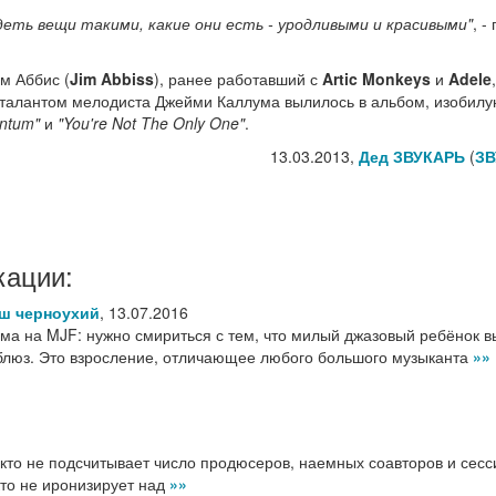
деть вещи такими, какие они есть - уродливыми и красивыми"
, -
м Аббис (
Jim Abbiss
), ранее работавший с
Artic Monkeys
и
Adele
 с талантом мелодиста Джейми Каллума вылилось в альбом, изобил
ntum"
и
"You're Not The Only One"
.
13.03.2013,
Дед ЗВУКАРЬ
(
ЗВ
кации:
аш черноухий
,
13.07.2016
а на MJF: нужно смириться с тем, что милый джазовый ребёнок в
 блюз. Это взросление, отличающее любого большого музыканта
»»
икто не подсчитывает число продюсеров, наемных соавторов и сес
кто не иронизирует над
»»