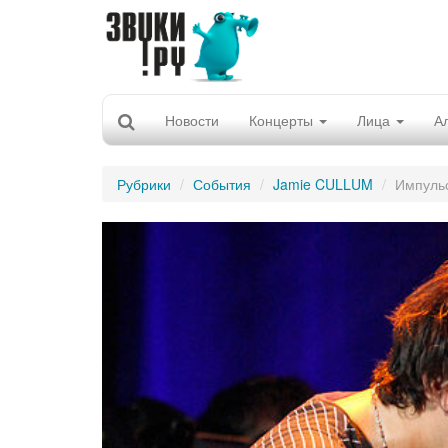
Новости
Концерты
Лица
А
Рубрики
События
Jamie CULLUM
Импуль