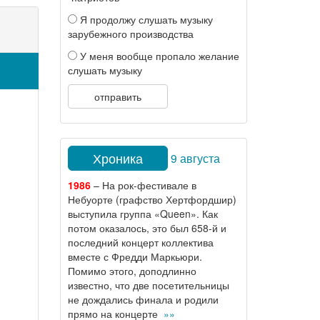
Я продолжу слушать музыку
зарубежного производства
У меня вообще пропало желание
слушать музыку
отправить
Хроника
9 августа
1986
– На рок-фестивале в
Небуорте (графство Хертфордшир)
выступила группа «Queen». Как
потом оказалось, это был 658-й и
последний концерт коллектива
вместе с Фредди Маркьюри.
Помимо этого, доподлинно
известно, что две посетительницы
не дождались финала и родили
прямо на концерте
»»