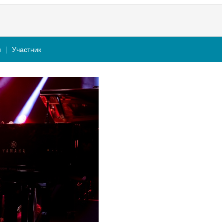
и
Участник