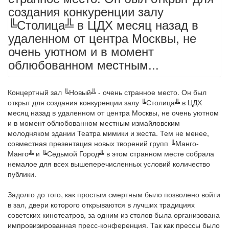
создания конкуренции залу
╚Столица╩ в ЦДХ месяц назад в
удаленном от центра Москвы, не
очень уютном и в момент
облюбованном местным...
Концертный зал ╚Новый╩ - очень странное место. Он был
открыт для создания конкуренции залу ╚Столица╩ в ЦДХ
месяц назад в удаленном от центра Москвы, не очень уютном
и в момент облюбованном местным измайловским
молодняком здании Театра мимики и жеста. Тем не менее,
совместная презентация новых творений групп ╚Манго-
Манго╩ и ╚Седьмой Город╩ в этом странном месте собрала
немалое для всех вышеперечисленных условий количество
публики.
Задолго до того, как простым смертным было позволено войти
в зал, двери которого открываются в лучших традициях
советских кинотеатров, за одним из столов была организована
импровизированная пресс-конференция. Так как прессы было