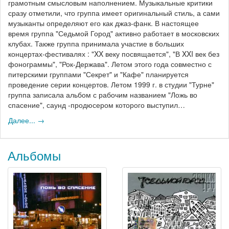
грамотным смысловым наполнением. Музыкальные критики
сразу отметили, что группа имеет оригинальный стиль, а сами
музыканты определяют его как джаз-фанк. В настоящее
время группа "Седьмой Город" активно работает в московских
клубах. Также группа принимала участие в больших
концертах-фестивалях : "XX веку посвящается", "В XXI век без
фонограммы", "Рок-Держава". Летом этого года совместно с
питерскими группами "Секрет" и "Кафе" планируется
проведение серии концертов. Летом 1999 г. в студии "Турне"
группа записала альбом с рабочим названием "Ложь во
спасение", саунд -продюсером которого выступил…
Далее... →
Альбомы