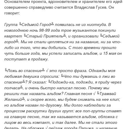
Основателем проекта, вдохновителем и хранителем его идей
совершенно справедливо считается Владислав Гусев. Он
говорит:
Группа ╚Седьмой Город╩ появилась не из ниоткуда. В
новогоднюю ночь 98-99 года трое музыкантов покинули
квартет ╚Старый Приятель╩, и организовали ╚Седьмой
город╩. Мы не стали цепляться ни за название, ни за что-
либо из того, что мы добились. С того времени прошло
чуть больше года, мы успели записать альбом, и 15 мая он
поступает в продажу.
╚Ложь во спасение╩ √ это просто фраза. Однажды моя
любимая девушка спросила: ╚Что ты думаешь о лжи во
спасение╩? Я сказал: ╚Подожди-ка, подожди, я приду через
полчаса╩, и очень быстро написал песню. Почему мы
решили так назвать альбом? Главная песня √ ╚Трамвай
Желаний╩, и скорее всего, мы будем снимать на нее клип;
но альбом назван по-другому. Мы долго наблюдали за
процессом раскрутки других групп: все поп-группы ставят
на главную песню, так же называется альбом, обложка с
лицом во весь компакт, и так далее. Мы не стали этого
делать. На обложке √ пейзаж города Парижа, и название