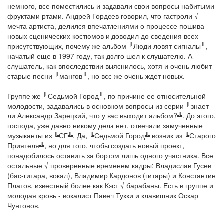
немного, все поместились и задавали свои вопросы набитыми
фруктами ртами. Андрей Гордеев говорил, что гастроли √
мечта артиста, делился впечатлениями о процессе пошива
новых сценических костюмов и доводил до сведения всех
присутствующих, почему же альбом ╚Люди ловят сигналы╩,
начатый еще в 1997 году, так долго шел к слушателю. А
слушатель, как впоследствии выяснилось, хотя и очень любит
старые песни ╚мангов╩, но все же очень ждет новых.
Группе же ╚Седьмой Город╩, по причине ее относительной
молодости, задавались в основном вопросы из серии ╚знает
ли Александр Зарецкий, что у вас выходит альбом?╩. До этого,
господа, уже давно никому дела нет, отвечали замученные
музыканты из ╚СГ╩. Да, ╚Седьмой Город╩ возник из ╚Старого
Приятеля╩, но для того, чтобы создать новый проект,
понадобилось оставить за бортом лишь одного участника. Все
остальные √ проверенные временем кадры: Владислав Гусев
(бас-гитара, вокал), Владимир Кардонов (гитары) и Константин
Платов, известный более как Кэст √ барабаны. Есть в группе и
молодая кровь - вокалист Павел Тукки и клавишник Оскар
Чунтонов.