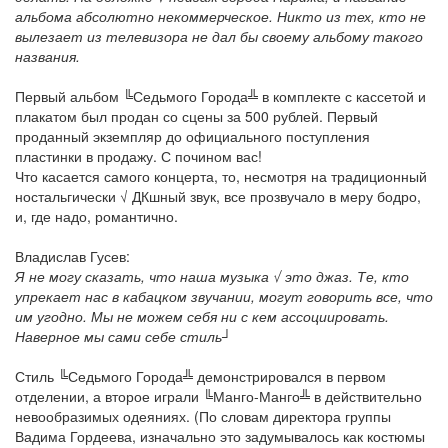
альбома абсолютно некоммерческое. Никто из тех, кто не
вылезает из телевизора не дал бы своему альбому такого
названия.
Первый альбом ╚Седьмого Города╩ в комплекте с кассетой и
плакатом был продан со сцены за 500 рублей. Первый
проданный экземпляр до официального поступления
пластинки в продажу. С почином вас!
Что касается самого концерта, то, несмотря на традиционный
ностальгически √ ДКшный звук, все прозвучало в меру бодро,
и, где надо, романтично.
Владислав Гусев:
Я не могу сказать, что наша музыка √ это джаз. Те, кто
упрекает нас в кабацком звучании, могут говорить все, что
им угодно. Мы не можем себя ни с кем ассоциировать.
Наверное мы сами себе стиль┘
Стиль ╚Седьмого Города╩ демонстрировался в первом
отделении, а второе играли ╚Манго-Манго╩ в действительно
невообразимых одеяниях. (По словам директора группы
Вадима Гордеева, изначально это задумывалось как костюмы