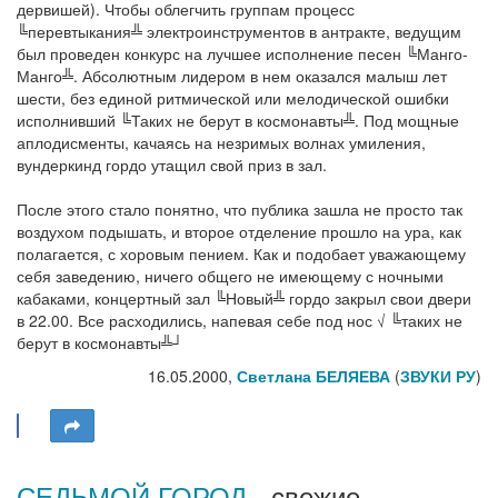
дервишей). Чтобы облегчить группам процесс
╚перевтыкания╩ электроинструментов в антракте, ведущим
был проведен конкурс на лучшее исполнение песен ╚Манго-
Манго╩. Абсолютным лидером в нем оказался малыш лет
шести, без единой ритмической или мелодической ошибки
исполнивший ╚Таких не берут в космонавты╩. Под мощные
аплодисменты, качаясь на незримых волнах умиления,
вундеркинд гордо утащил свой приз в зал.
После этого стало понятно, что публика зашла не просто так
воздухом подышать, и второе отделение прошло на ура, как
полагается, с хоровым пением. Как и подобает уважающему
себя заведению, ничего общего не имеющему с ночными
кабаками, концертный зал ╚Новый╩ гордо закрыл свои двери
в 22.00. Все расходились, напевая себе под нос √ ╚таких не
берут в космонавты╩┘
16.05.2000,
Светлана БЕЛЯЕВА
(
ЗВУКИ РУ
)
СЕДЬМОЙ ГОРОД
- свежие