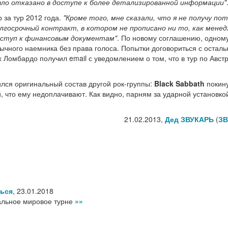
было отказано в доступе к более детализированной информации"
 за тур 2012 года.
"Кроме того, мне сказали, что я не получу по
олгосрочный контракт, в котором не прописано ни то, как мен
доступ к финансовым документам"
. По новому соглашению, одному
бычного наемника без права голоса. Попытки договориться с остал
х Ломбардо получил email с уведомлением о том, что в тур по Авст
ился оригинальный состав другой рок-группы:
Black Sabbath
покин
, что ему недоплачивают. Как видно, парням за ударной установко
21.02.2013,
Дед ЗВУКАРЬ
(
ЗВ
ться
,
23.01.2018
альное мировое турне
»»