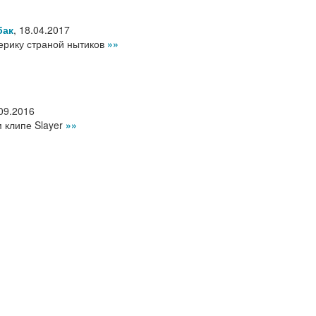
бак
,
18.04.2017
ерику страной нытиков
»»
09.2016
 клипе Slayer
»»