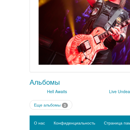
Альбомы
Hell Awaits
Live Unde
Еще альбомы
3
О нас
Конфиденциальность
Страница па