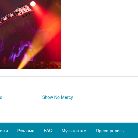
ad
Show No Mercy
мяти
Реклама
FAQ
Музыкантам
Пресс-релизы