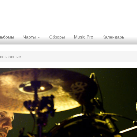
льбомы
Чарты
Обзоры
Music Pro
Календарь
согласные