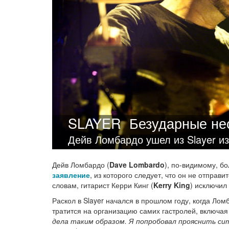
SLAYER
Безударные не
Дейв Ломбардо ушел из Slayer и
Дейв Ломбардо (
Dave Lombardo
), по-видимому, б
заявление
, из которого следует, что он не отправ
словам, гитарист Керри Кинг (
Kerry King
) исключил 
Раскол в Slayer начался в прошлом году, когда Лом
тратится на организацию самих гастролей, включа
дела таким образом. Я попробовал прояснить сит