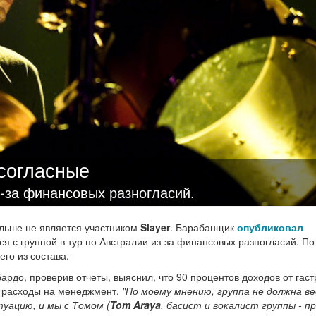
согласные
з-за финансовых разногласий.
ольше не является участником
Slayer
. Барабанщик
опубликовал
ится с группой в тур по Австралии из-за финансовых разногласий. По
его из состава.
бардо, проверив отчеты, выяснил, что 90 процентов доходов от гас
я расходы на менеджмент.
"По моему мнению, группа не должна в
уацию, и мы с Томом (
Tom Araya
, басист и вокалист группы - п