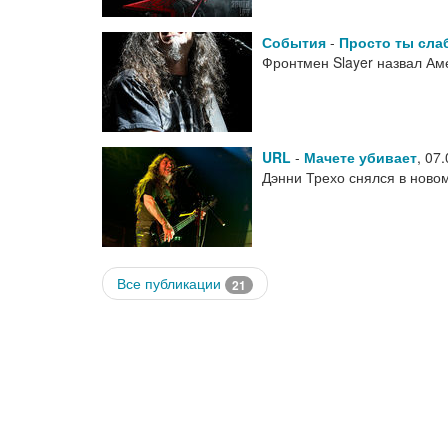
События
-
Просто ты сла
Фронтмен Slayer назвал Ам
URL
-
Мачете убивает
,
07.
Дэнни Трехо снялся в новом
Все публикации
21