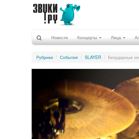
Новости
Концерты
Лица
А
Рубрики
События
SLAYER
Безударные не