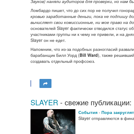
Звуков) наняли аудиторов для проверки, но нам 
Ломбардо пишет, что до сих пор не получил гонорар
кровью заработанные деньги, пока не подпишу д
вычисляет свои комиссионные, ни мое право на 
основателей Slayer фактически отводился статус о
участниками группы ни к чему не привели, и на дня
Slayer он не едет.
Напомним, что из-за подобных разногласий развал
барабанщик Билл Уорд (
Bill Ward
), также решивший
создавать отдельный профсоюз.
SLAYER
- свежие публикации:
События
-
Пора закругля
Slayer отправляются в фин