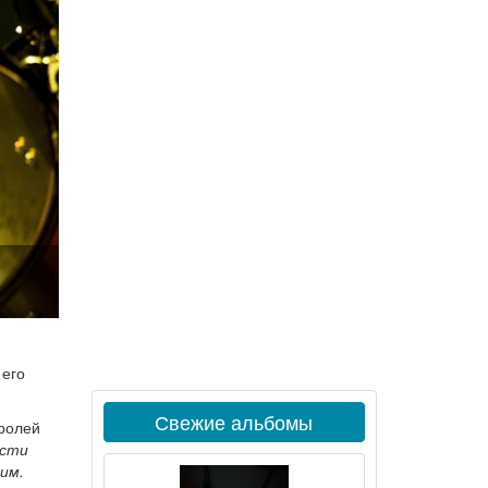
 его
Свежие альбомы
тролей
ести
рим.