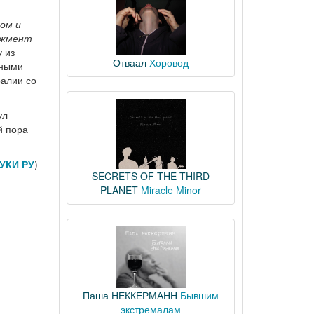
.
том и
еджмент
 из
Отваал
Хоровод
ьными
ралии со
ул
й пора
УКИ РУ
)
SECRETS OF THE THIRD
PLANET
Miracle Minor
Паша НЕККЕРМАНН
Бывшим
экстремалам