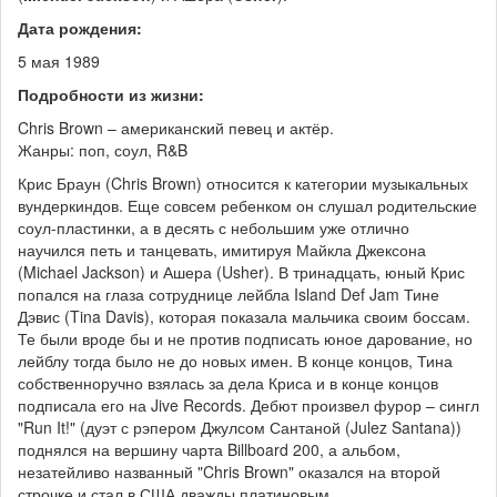
Дата рождения:
5 мая 1989
Подробности из жизни:
Chris Brown – американский певец и актёр.
Жанры: поп, соул, R&B
Крис Браун (Chris Brown) относится к категории музыкальных
вундеркиндов. Еще совсем ребенком он слушал родительские
соул-пластинки, а в десять с небольшим уже отлично
научился петь и танцевать, имитируя Майкла Джексона
(Michael Jackson) и Ашера (Usher). В тринадцать, юный Крис
попался на глаза сотруднице лейбла Island Def Jam Тине
Дэвис (Tina Davis), которая показала мальчика своим боссам.
Те были вроде бы и не против подписать юное дарование, но
лейблу тогда было не до новых имен. В конце концов, Тина
собственноручно взялась за дела Криса и в конце концов
подписала его на Jive Records. Дебют произвел фурор – сингл
"Run It!" (дуэт с рэпером Джулсом Сантаной (Julez Santana))
поднялся на вершину чарта Billboard 200, а альбом,
незатейливо названный "Chris Brown" оказался на второй
строчке и стал в США дважды платиновым.