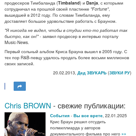
продюсеров Тимбаланда (
Timbaland
) и
Danja
, с которыми
сотрудничал на прошлой своей пластинке
"Fortune"
,
вышедшей в 2012 году. По словам Тимбаланда, ему
доставляет большое удовольствие работать с Брауном.
"Я никогда не видел, чтобы в студии кто-то работал так
быстро, как он!"
- заявил продюсер в интервью порталу
Music-News.
Первый сольный альбом Криса Брауна вышел в 2005 году. С
тех пор R&B-певцу удалось продать более восьми миллионов
своих записей.
20.02.2013,
Дед ЗВУКАРЬ
(
ЗВУКИ РУ
)
Chris BROWN
- свежие публикации:
События
-
Вы все врете
,
22.01.2025
Крис Браун решил отсудить
полмиллиарда у авторов
документального фильма про него
»»