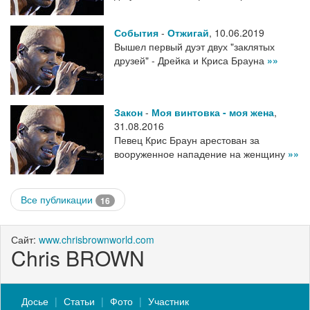
События
-
Отжигай
,
10.06.2019
Вышел первый дуэт двух "заклятых
друзей" - Дрейка и Криса Брауна
»»
Закон
-
Моя винтовка - моя жена
,
31.08.2016
Певец Крис Браун арестован за
вооруженное нападение на женщину
»»
Все публикации
16
Сайт:
www.chrisbrownworld.com
Chris BROWN
Досье
Статьи
Фото
Участник