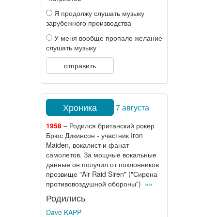
Я продолжу слушать музыку
зарубежного производства
У меня вообще пропало желание
слушать музыку
отправить
Хроника
7 августа
1958
– Родился британский рокер
Брюс Дикинсон - участник Iron
Maiden, вокалист и фанат
самолетов. За мощные вокальные
данные он получил от поклонников
прозвище "Air Raid Siren" ("Сирена
противовоздушной обороны")
»»
Родились
Dave KAPP