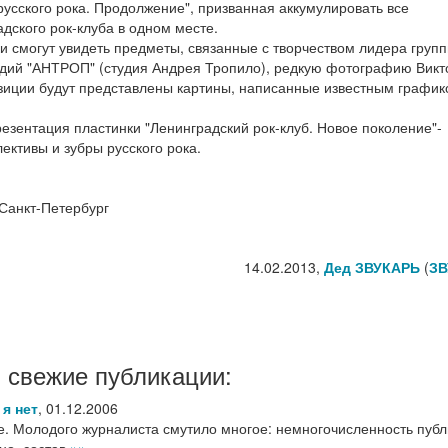
русского рока. Продолжение", призванная аккумулировать все
ского рок-клуба в одном месте.
 смогут увидеть предметы, связанные с творчеством лидера групп
удий "АНТРОП" (студия Андрея Тропило), редкую фотографию Викт
позиции будут представлены картины, написанные известным графи
резентация пластинки "Ленинградский рок-клуб. Новое поколение"-
ективы и зубры русского рока.
, Санкт-Петербург
14.02.2013,
Дед ЗВУКАРЬ
(
ЗВ
 свежие публикации:
 я нет
,
01.12.2006
е. Молодого журналиста смутило многое: немногочисленность публ
но, состав
»»