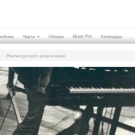
льбомы
Чарты
Обзоры
Music Pro
Календарь
Реалии русского рока в музее