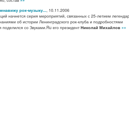
енавижу рок-музыку...
,
10.11.2006
юций начнется серия мероприятий, связанных с 25-летием легенда
наниями об истории Ленинградского рок-клуба и подробностями
 поделился со Звуками.Ru его президент
Николай Михайлов
»»