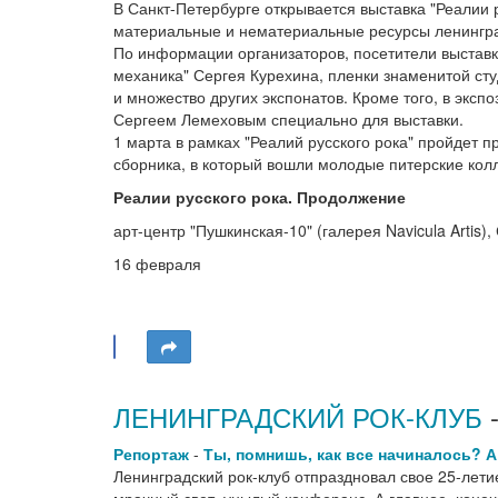
В Санкт-Петербурге открывается выставка "Реалии 
материальные и нематериальные ресурсы ленинград
По информации организаторов, посетители выставки
механика" Сергея Курехина, пленки знаменитой ст
и множество других экспонатов. Кроме того, в экс
Сергеем Лемеховым специально для выставки.
1 марта в рамках "Реалий русского рока" пройдет п
сборника, в который вошли молодые питерские колл
Реалии русского рока. Продолжение
арт-центр "Пушкинская-10" (галерея Navicula Artis)
16 февраля
ЛЕНИНГРАДСКИЙ РОК-КЛУБ
-
Репортаж
-
Ты, помнишь, как все начиналось? А
Ленинградский рок-клуб отпраздновал свое 25-лети
мрачный свет, унылый конферанс. А главное, конеч