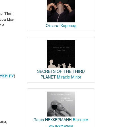
ы "Поп-
ора Цоя
ком
Отваал
Хоровод
SECRETS OF THE THIRD
УКИ РУ
)
PLANET
Miracle Minor
Паша НЕККЕРМАНН
Бывшим
ики,
экстремалам