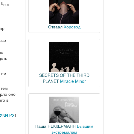
 ╚вот
Отваал
Хоровод
анр
все
не
деть
 не
SECRETS OF THE THIRD
PLANET
Miracle Minor
 тем
ерло оно
его в
УКИ РУ
)
Паша НЕККЕРМАНН
Бывшим
экстремалам