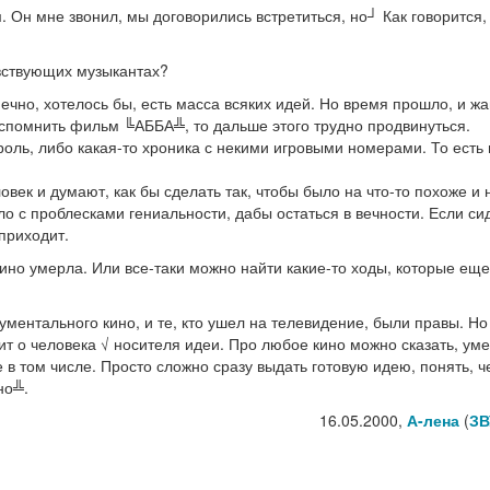
Он мне звонил, мы договорились встретиться, но┘ Как говорится,
авствующих музыкантах?
чно, хотелось бы, есть масса всяких идей. Но время прошло, и ж
вспомнить фильм ╚АББА╩, то дальше этого трудно продвинуться.
роль, либо какая-то хроника с некими игровыми номерами. То есть 
век и думают, как бы сделать так, чтобы было на что-то похоже и 
о с проблесками гениальности, дабы остаться в вечности. Если си
 приходит.
ино умерла. Или все-таки можно найти какие-то ходы, которые еще
ументального кино, и те, кто ушел на телевидение, были правы. Но
ит о человека √ носителя идеи. Про любое кино можно сказать, ум
е в том числе. Просто сложно сразу выдать готовую идею, понять, ч
но╩.
16.05.2000,
А-лена
(
ЗВ