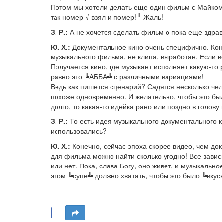
Потом мы хотели делать еще один фильм с Майком. 
так номер √ взял и помер!╩ Жаль!
З. Р.:
А не хочется сделать фильм о пока еще здр
Ю. Х.:
Документальное кино очень специфично. Коне
музыкального фильма, не клипа, выработан. Если 
Получается кино, где музыкант исполняет какую-то 
равно это ╚АББА╩ с различными вариациями!
Ведь как пишется сценарий? Садятся несколько чело
похоже одновременно. И желательно, чтобы это был
долго, то какая-то идейка рано или поздно в голову
З. Р.:
То есть идея музыкального документального к
использовались?
Ю. Х.:
Конечно, сейчас эпоха скорее видео, чем док
для фильма можно найти сколько угодно! Все завис
или нет. Пока, слава Богу, оно живет, и музыкально
этом ╚супе╩ должно хватать, чтобы это было ╚вкус