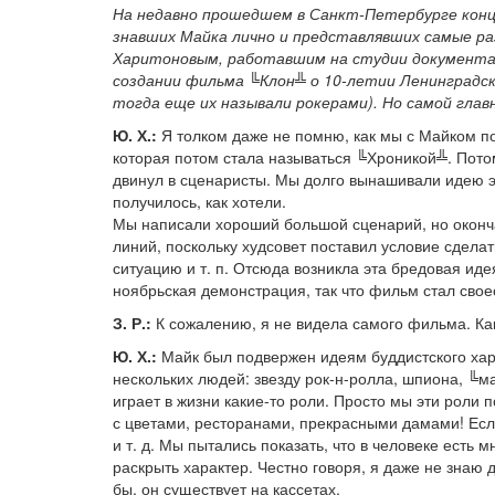
На недавно прошедшем в Санкт-Петербурге конц
знавших Майка лично и представлявших самые р
Харитоновым, работавшим на студии документаль
создании фильма ╚Клон╩ о 10-летии Ленинградск
тогда еще их называли рокерами). Но самой глав
Ю. Х.:
Я толком даже не помню, как мы с Майком поз
которая потом стала называться ╚Хроникой╩. Пото
двинул в сценаристы. Мы долго вынашивали идею э
получилось, как хотели.
Мы написали хороший большой сценарий, но оконча
линий, поскольку худсовет поставил условие сдела
ситуацию и т. п. Отсюда возникла эта бредовая иде
ноябрьская демонстрация, так что фильм стал сво
З. Р.:
К сожалению, я не видела самого фильма. Как
Ю. Х.:
Майк был подвержен идеям буддистского хар
нескольких людей: звезду рок-н-ролла, шпиона, ╚м
играет в жизни какие-то роли. Просто мы эти роли 
с цветами, ресторанами, прекрасными дамами! Если 
и т. д. Мы пытались показать, что в человеке есть 
раскрыть характер. Честно говоря, я даже не знаю
бы, он существует на кассетах.