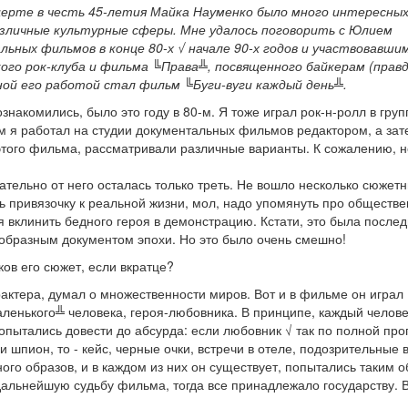
ерте в честь 45-летия Майка Науменко было много интересных
азличные культурные сферы. Мне удалось поговорить с Юлием
ных фильмов в конце 80-х √ начале 90-х годов и участвовавшим
ого рок-клуба и фильма ╚Права╩, посвященного байкерам (правд
ной его работой стал фильм ╚Буги-вуги каждый день╩.
накомились, было это году в 80-м. Я тоже играл рок-н-ролл в груп
м я работал на студии документальных фильмов редактором, а зат
того фильма, рассматривали различные варианты. К сожалению, н
тельно от него осталась только треть. Не вошло несколько сюжет
ть привязочку к реальной жизни, мол, надо упомянуть про обществ
я вклинить бедного героя в демонстрацию. Кстати, это была после
еобразным документом эпохи. Но это было очень смешно!
ов его сюжет, если вкратце?
актера, думал о множественности миров. Вот и в фильме он играл
аленького╩ человека, героя-любовника. В принципе, каждый челове
попытались довести до абсурда: если любовник √ так по полной пр
шпион, то - кейс, черные очки, встречи в отеле, подозрительные 
много образов, и в каждом из них он существует, попытались таким 
 дальнейшую судьбу фильма, тогда все принадлежало государству. 