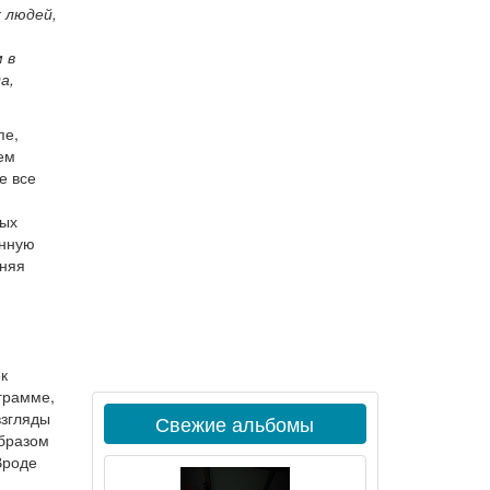
 людей,
 в
а,
пе,
ем
е все
ных
енную
дняя
к
ограмме,
взгляды
Свежие альбомы
образом
Вроде