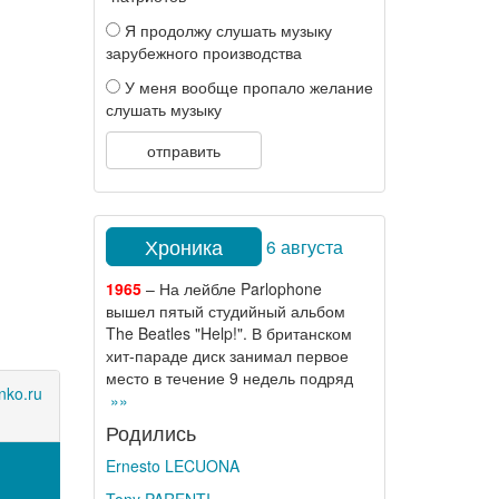
Я продолжу слушать музыку
зарубежного производства
У меня вообще пропало желание
слушать музыку
отправить
Хроника
6 августа
1965
– На лейбле Parlophone
вышел пятый студийный альбом
The Beatles "Help!". В британском
хит-параде диск занимал первое
место в течение 9 недель подряд
ko.ru
»»
Родились
Ernesto LECUONA