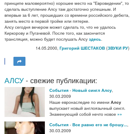
принципе маловероятно) хорошее место на "Евровидении", то
сделать выступление Алсу там достаточно успешным. И
впервые за 6 лет, прошедших со времени российского дебюта,
занять место в первой тройке или пятерке.
Алсу сегодня вечером может сделать то, что не удалось
Киркорову и Пугачевой. После того, как закончится
трансляция, можно будет послушать Алсу
здесь
.
14.05.2000,
Григорий ШЕСТАКОВ
(
ЗВУКИ РУ
)
АЛСУ
- свежие публикации:
События
-
Новый сингл Алсу
,
30.03.2009
Наше евронаследие по имени
Алсу
выпускает новый англоязычный сингл.
Знаменующий собой нечто новое
»»
События
-
Все равно его не брошу...
,
30.03.2009