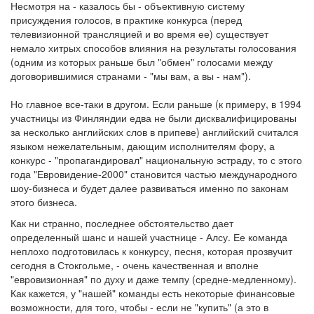
Несмотря на - казалось бы - объективную систему
присуждения голосов, в практике конкурса (перед
телевизионной трансляцией и во время ее) существует
немало хитрых способов влияния на результаты голосования
(одним из которых раньше был "обмен" голосами между
договорившимися странами - "мы вам, а вы - нам").
Но главное все-таки в другом. Если раньше (к примеру, в 1994
участницы из Финляндии едва не были дисквалифицированы
за несколько английских слов в припеве) английский считался
языком нежелательным, дающим исполнителям фору, а
конкурс - "пропагандировал" национальную эстраду, то с этого
года "Евровидение-2000" становится частью международного
шоу-бизнеса и будет далее развиваться именно по законам
этого бизнеса.
Как ни странно, последнее обстоятельство дает
определенный шанс и нашей участнице - Алсу. Ее команда
неплохо подготовилась к конкурсу, песня, которая прозвучит
сегодня в Стокгольме, - очень качественная и вполне
"евровизионная" по духу и даже темпу (средне-медленному).
Как кажется, у "нашей" команды есть некоторые финансовые
возможности, для того, чтобы - если не "купить" (а это в