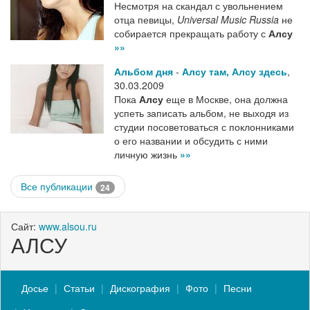
Несмотря на скандал с увольнением
отца певицы,
Universal Music Russia
не
собирается прекращать работу с
Алсу
»»
Альбом дня
-
Алсу там, Алсу здесь
,
30.03.2009
Пока
Алсу
еще в Москве, она должна
успеть записать альбом, не выходя из
студии посоветоваться с поклонниками
о его названии и обсудить с ними
личную жизнь
»»
Все публикации
24
Сайт:
www.alsou.ru
АЛСУ
Досье
Статьи
Дискография
Фото
Песни