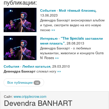
публикации:
События
-
Мой тёмный близнец
,
13.06.2023
Девендра Банхарт анонсировал альбом
и турне, смотрите видео на его новую
песню
»»
Интервью
-
"The Specials заставили
меня плакать"
,
28.08.2013
Девендра Банхарт - о любимых
музыкантах, живописи и концерте Guns
N' Roses
»»
События
-
Любил кататься
,
29.03.2010
Девендра Банхарт
сломал ногу
»»
Все публикации
14
Сайт:
www.cripplecrow.com
Devendra BANHART