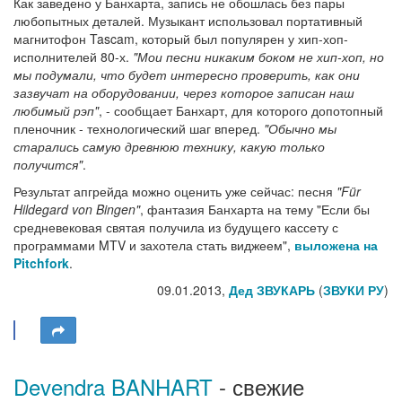
Как заведено у Банхарта, запись не обошлась без пары
любопытных деталей. Музыкант использовал портативный
магнитофон Tascam, который был популярен у хип-хоп-
исполнителей 80-х.
"Мои песни никаким боком не хип-хоп, но
мы подумали, что будет интересно проверить, как они
зазвучат на оборудовании, через которое записан наш
любимый рэп"
, - сообщает Банхарт, для которого допотопный
пленочник - технологический шаг вперед.
"Обычно мы
старались самую древнюю технику, какую только
получится"
.
Результат апгрейда можно оценить уже сейчас: песня
"Für
Hildegard von Bingen"
, фантазия Банхарта на тему "Если бы
средневековая святая получила из будущего кассету с
программами MTV и захотела стать виджеем",
выложена на
Pitchfork
.
09.01.2013,
Дед ЗВУКАРЬ
(
ЗВУКИ РУ
)
Devendra BANHART
- свежие