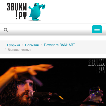
Toggl
naviga
Рубрики
События
Devendra BANHART
Выноси святых