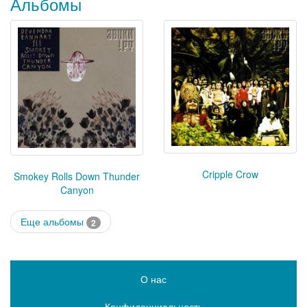
Альбомы
Cripple Crow
Smokey Rolls Down Thunder
Canyon
Еще альбомы
2
О нас
Конфиденциальность