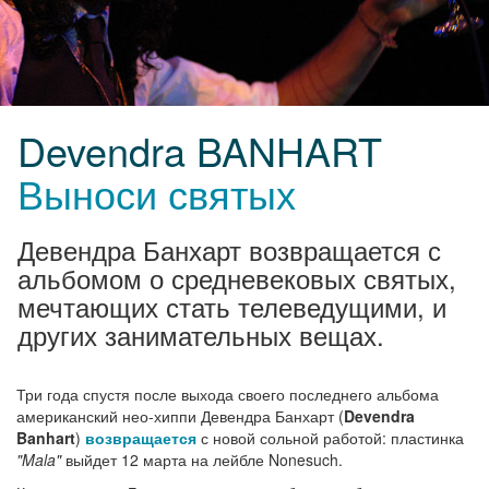
Devendra BANHART
Выноси святых
Девендра Банхарт возвращается с
альбомом о средневековых святых,
мечтающих стать телеведущими, и
других занимательных вещах.
Три года спустя после выхода своего последнего альбома
американский нео-хиппи Девендра Банхарт (
Devendra
Banhart
)
возвращается
с новой сольной работой: пластинка
"Mala"
выйдет 12 марта на лейбле Nonesuch.