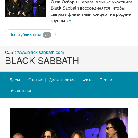
Оззи Осборн и оригинальные участники
Black Sabbath воссоединятся, чтобы
сыграть финальный концерт на родине
группы
»»
Все публикации
71
Сайт:
www.black-sabbath.com
BLACK SABBATH
Досье
Статьи
Дискография
Фото
Песни
Участники