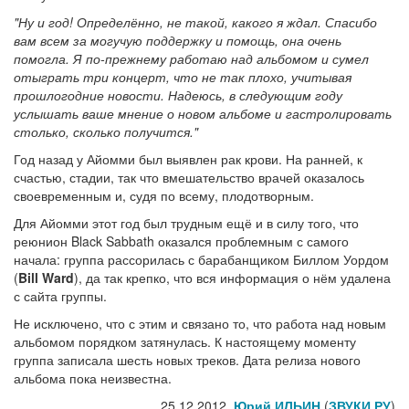
"Ну и год! Определённо, не такой, какого я ждал. Спасибо
вам всем за могучую поддержку и помощь, она очень
помогла. Я по-прежнему работаю над альбомом и сумел
отыграть три концерт, что не так плохо, учитывая
прошлогодние новости. Надеюсь, в следующим году
услышать ваше мнение о новом альбоме и гастролировать
столько, сколько получится."
Год назад у Айомми был выявлен рак крови. На ранней, к
счастью, стадии, так что вмешательство врачей оказалось
своевременным и, судя по всему, плодотворным.
Для Айомми этот год был трудным ещё и в силу того, что
реюнион Black Sabbath оказался проблемным с самого
начала: группа рассорилась с барабанщиком Биллом Уордом
(
Bill Ward
), да так крепко, что вся информация о нём удалена
с сайта группы.
Не исключено, что с этим и связано то, что работа над новым
альбомом порядком затянулась. К настоящему моменту
группа записала шесть новых треков. Дата релиза нового
альбома пока неизвестна.
25.12.2012,
Юрий ИЛЬИН
(
ЗВУКИ РУ
)