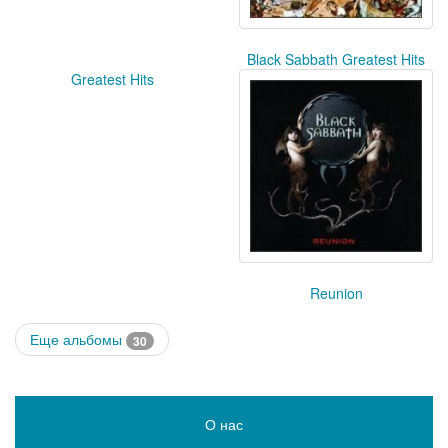
Black Sabbath Greatest Hits
Greatest Hits
Reunion
Еще альбомы
30
О нас