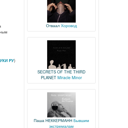
Отваал
Хоровод
я
нным
УКИ РУ
)
SECRETS OF THE THIRD
PLANET
Miracle Minor
Паша НЕККЕРМАНН
Бывшим
экстремалам