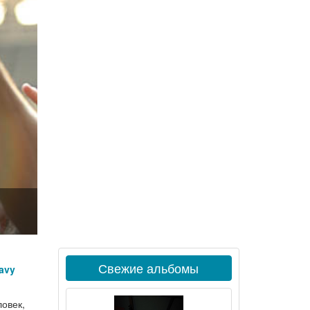
Свежие альбомы
avy
овек,