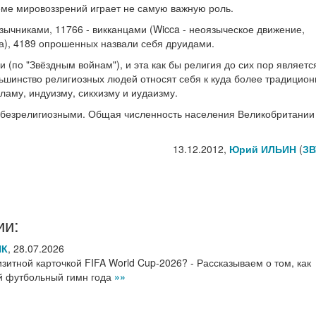
еме мировоззрений играет не самую важную роль.
язычниками, 11766 - викканцами (Wicca - неоязыческое движение,
а), 4189 опрошенных назвали себя друидами.
 (по "Звёздным войнам"), и эта как бы религия до сих пор являетс
льшинство религиозных людей относят себя к куда более традицио
ламу, индуизму, сикхизму и иудаизму.
я безрелигиозными. Общая численность населения Великобритании
13.12.2012,
Юрий ИЛЬИН
(
ЗВ
ии:
НК
,
28.07.2026
итной карточкой FIFA World Cup-2026? - Рассказываем о том, как
ый футбольный гимн года
»»