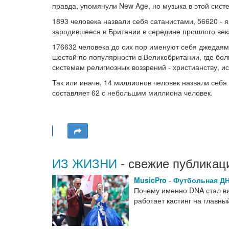
правда, упомянули New Age, но музыка в этой сист
1893 человека назвали себя сатанистами, 56620 - 
зародившееся в Британии в середине прошлого век
176632 человека до сих пор именуют себя джедаями
шестой по популярности в Великобритании, где бо
системам религиозных воззрений - христианству, ис
Так или иначе, 14 миллионов человек назвали себ
составляет 62 с небольшим миллиона человек.
ИЗ ЖИЗНИ
- свежие публикац
MusicPro
-
Футбольная Д
Почему именно DNA стал виз
работает кастинг на главн