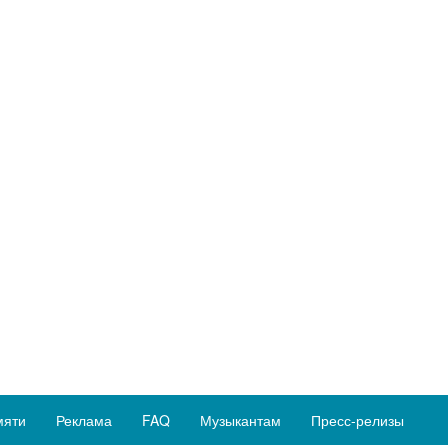
мяти
Реклама
FAQ
Музыкантам
Пресс-релизы