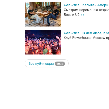
События
-
Капитан Амери
Смотрим церемонию открыт
Босс и U2
»»
События
-
В чем сила, бр
Клуб Powerhouse Moscow п
Все публикации
1998