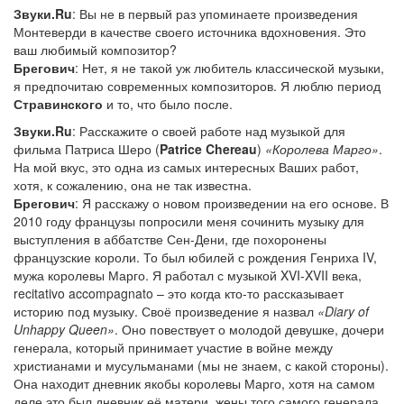
Звуки.Ru
: Вы не в первый раз упоминаете произведения
Монтеверди в качестве своего источника вдохновения. Это
ваш любимый композитор?
Брегович
: Нет, я не такой уж любитель классической музыки,
я предпочитаю современных композиторов. Я люблю период
Стравинского
и то, что было после.
Звуки.Ru
: Расскажите о своей работе над музыкой для
фильма Патриса Шеро (
Patrice Chereau
)
«Королева Марго»
.
На мой вкус, это одна из самых интересных Ваших работ,
хотя, к сожалению, она не так известна.
Брегович
: Я расскажу о новом произведении на его основе. В
2010 году французы попросили меня сочинить музыку для
выступления в аббатстве Сен-Дени, где похоронены
французские короли. То был юбилей с рождения Генриха IV,
мужа королевы Марго. Я работал с музыкой XVI-XVII века,
recitativo accompagnato – это когда кто-то рассказывает
историю под музыку. Своё произведение я назвал
«Diary of
Unhappy Queen»
. Оно повествует о молодой девушке, дочери
генерала, который принимает участие в войне между
христианами и мусульманами (мы не знаем, с какой стороны).
Она находит дневник якобы королевы Марго, хотя на самом
деле это был дневник её матери, жены того самого генерала.