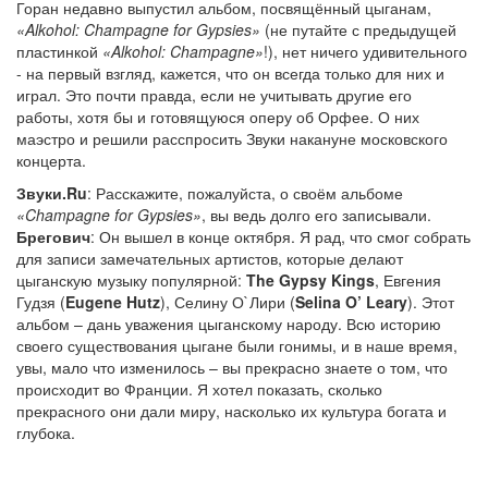
Горан недавно выпустил альбом, посвящённый цыганам,
«Alkohol: Champagne for Gypsies»
(не путайте с предыдущей
пластинкой
«Alkohol: Champagne»
!), нет ничего удивительного
- на первый взгляд, кажется, что он всегда только для них и
играл. Это почти правда, если не учитывать другие его
работы, хотя бы и готовящуюся оперу об Орфее. О них
маэстро и решили расспросить Звуки накануне московского
концерта.
Звуки.Ru
: Расскажите, пожалуйста, о своём альбоме
«Champagne for Gypsies»
, вы ведь долго его записывали.
Брегович
: Он вышел в конце октября. Я рад, что смог собрать
для записи замечательных артистов, которые делают
цыганскую музыку популярной:
The Gypsy Kings
, Евгения
Гудзя (
Eugene Hutz
), Селину О`Лири (
Selina O’ Leary
). Этот
альбом – дань уважения цыганскому народу. Всю историю
своего существования цыгане были гонимы, и в наше время,
увы, мало что изменилось – вы прекрасно знаете о том, что
происходит во Франции. Я хотел показать, сколько
прекрасного они дали миру, насколько их культура богата и
глубока.