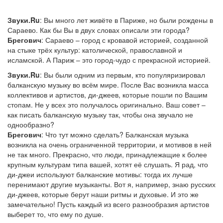
Звуки.Ru
: Вы много лет живёте в Париже, но были рождены в
Сараево. Как бы Вы в двух словах описали эти города?
Брегович
: Сараево – город с кровавой историей, созданной
на стыке трёх культур: католической, православной и
исламской. А Париж – это город-чудо с прекрасной историей.
Звуки.Ru
: Вы были одним из первым, кто популяризировал
балканскую музыку во всём мире. После Вас возникла масса
коллективов и артистов, ди-джеев, которые пошли по Вашим
стопам. Не у всех это получалось оригинально. Ваш совет –
как писать балканскую музыку так, чтобы она звучало не
однообразно?
Брегович
: Что тут можно сделать? Балканская музыка
возникла на очень ограниченной территории, и мотивов в ней
не так много. Прекрасно, что люди, принадлежащие к более
крупным культурам типа вашей, хотят её слушать. Я рад, что
ди-джеи используют балканские мотивы: тогда их лучше
перенимают другие музыканты. Вот я, например, знаю русских
ди-джеев, которые берут наши ритмы и духовые. И это же
замечательно! Пусть каждый из всего разнообразия артистов
выберет то, что ему по душе.