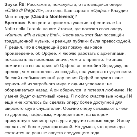
Звуки.Ru
: Расскажите, пожалуйста, о готовящейся опере
«Orfeo di Bregovic»
, это ведь Ваш вариант
«Орфея»
Клаудио
Монтеверди (
Claudio Monteverdi
)?
Брегович
: В августе я принимал участие в фестивале La
Notte della Taranta на юге Италии, где показал свою оперу
«Karmen with a Happy End»
. Фестиваль этот был посвящён
традиционной музыке, и реакция публики была превосходной.
Я решил, что в следующий раз покажу им новое
произведение, об Орфее. Я люблю работать с архетипами,
показывать их несколько иначе, чем это принято. Не знаю,
помните ли вы историю об Орфее: он полюбил Эвридику, но
прежде, чем состоялась их свадьба, она умерла от укуса змеи.
За свой необыкновенный дар пения Орфей получил шанс
вернуть её из загробного мира с одним условием: не
оборачиваться назад. А он обернулся, и потерял любимую. Но
у меня будет счастливый конец. Я люблю счастливые концы! И
ещё мне хотелось бы сделать оперу более доступной для
широкого круга слушателей. Обычно оперу связывают с чем-
то дорогим, пафосным, мероприятием, на котором
присутствует министр культуры и другие важные люди. Я хочу
сделать её более демократичной. Но думаю, что премьера
состоится не раньше августа следующего года.