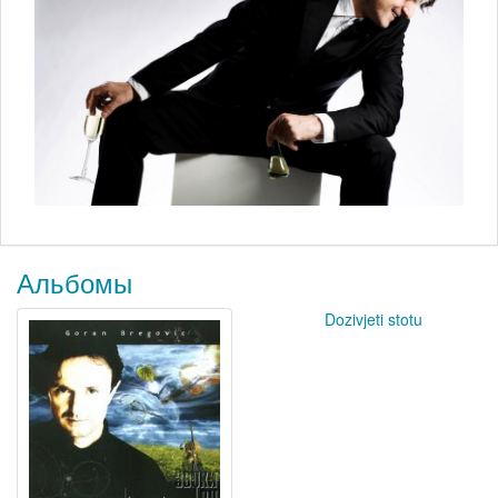
Альбомы
Dozivjeti stotu