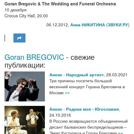
Goran Bregovic & The Wedding and Funeral Orchestra
10 декабря
Crocus City Hall, 20.00
06.12.2012,
Анна НИКИТИНА
(
ЗВУКИ РУ
)
Goran BREGOVIC
- свежие
публикации:
Анонс
-
Народный артист
,
28.03.2021
Три причины посетить большой
весенний концерт Горана Бреговича в
Москве
»»
Анонс
-
Родина моя - Югославия
,
24.10.2016
В Россию возвращается объединенный
десант балканских беспредельщиков –
Эмир Кустурица и Горан Брегович
»»