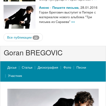
Анонс
-
Пишите письма
,
28.01.2016
Горан Брегович выступит в Питере с
материалом нового альбома "Три
письма из Сараева"
»»
Все публикации
22
Goran BREGOVIC
Досье
Статьи
Дискография
Фото
Песни
Участник