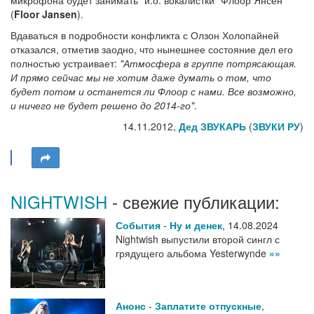
микрофона будет занимать "и.о. вокалистки" Флоор Янсен
(
Floor Jansen
).
Вдаваться в подробности конфликта с Олзон Холопайней
отказался, отметив заодно, что нынешнее состояние дел его
полностью устраивает:
"Атмосфера в группе потрясающая.
И прямо сейчас мы не хотим даже думать о том, что
будет потом и останется ли Флоор с нами. Все возможно,
и ничего не будет решено до 2014-го"
.
14.11.2012,
Дед ЗВУКАРЬ
(
ЗВУКИ РУ
)
NIGHTWISH
- свежие публикации:
События
-
Ну и денек
,
14.08.2024
Nightwish выпустили второй сингл с
грядущего альбома Yesterwynde
»»
Анонс
-
Заплатите отпускные
,