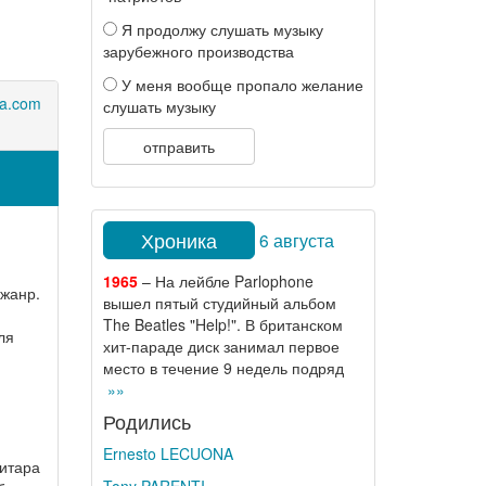
Я продолжу слушать музыку
зарубежного производства
У меня вообще пропало желание
na.com
слушать музыку
отправить
Хроника
6 августа
1965
– На лейбле Parlophone
жанр.
вышел пятый студийный альбом
The Beatles "Help!". В британском
ля
хит-параде диск занимал первое
место в течение 9 недель подряд
»»
Родились
Ernesto LECUONA
гитара