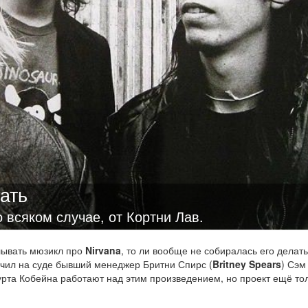
ать
о всяком случае, от Кортни Лав.
елывать мюзикл про
Nirvana
, то ли вообще не собиралась его делать
чил на суде бывший менеджер Бритни Спирс (
Britney Spears
) Сэм
Курта Кобейна работают над этим произведением, но проект ещё то