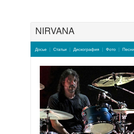
NIRVANA
Досье
Статьи
Дискография
Фото
Песн