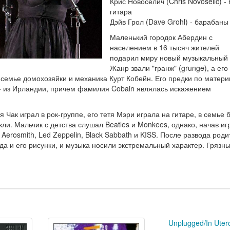
Крис Новоселич (Chris Novoselic) - 
гитара
Дэйв Грол (Dave Grohl) - барабаны
Маленький городок Абердин с
населением в 16 тысяч жителей
подарил миру новый музыкальный 
Жанр звали "гранж" (grunge), а его
 семье домохозяйки и механика Курт Кобейн. Его предки по матери
 - из Ирландии, причем фамилия Cobain являлась искажением
я Чак играл в рок-группе, его тетя Мэри играла на гитаре, в семье 
ли. Мальчик с детства слушал Beatles и Monkees, однако, начав иг
 Aerosmith, Led Zeppelin, Black Sabbath и KISS. После развода род
да и его рисунки, и музыка носили экстремальный характер. Грязны
Unplugged/In Uter