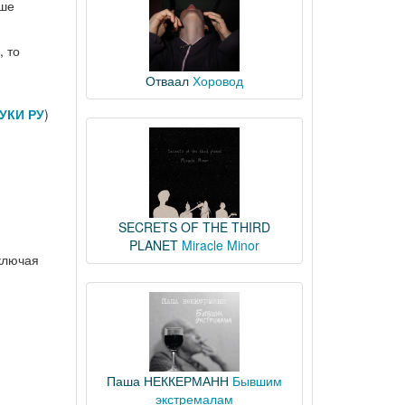
чше
, то
Отваал
Хоровод
УКИ РУ
)
SECRETS OF THE THIRD
PLANET
Miracle Minor
включая
Паша НЕККЕРМАНН
Бывшим
экстремалам