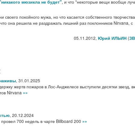
"никакого мюзикла не будет"
, и что "некоторые вещи вообще лу
и своего покойного мужа, но что касается собственного творчества
 что она решила не раздражать лишний раз поклонников Nirvana, с
05.11.2012,
Юрий ИЛЬИН
(
ЗВ
:
 наживы
,
31.01.2025
держку жертв пожаров в Лос-Анджелесе выступили десятки звезд, 
тов Nirvana
»»
стью
,
20.12.2024
 провел 700 недель в чарте Billboard 200
»»