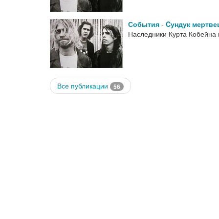
События
-
Cундук мертве
Наследники Курта Кобейна 
Все публикации
56