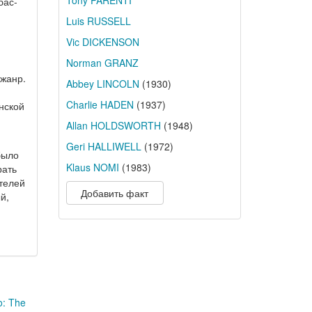
Tony PARENTI
бас-
Luis RUSSELL
Vic DICKENSON
Norman GRANZ
жанр.
Abbey LINCOLN
(1930)
Charlie HADEN
(1937)
нской
Allan HOLDSWORTH
(1948)
Geri HALLIWELL
(1972)
было
Klaus NOMI
(1983)
рать
ителей
Добавить факт
й,
o: The