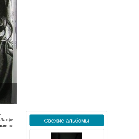
.
 Латфи
Свежие альбомы
лько на