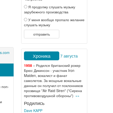
Я продолжу слушать музыку
зарубежного производства
У меня вообще пропало желание
слушать музыку
отправить
rs.com
Хроника
7 августа
1958
– Родился британский рокер
Брюс Дикинсон - участник Iron
Maiden, вокалист и фанат
самолетов. За мощные вокальные
данные он получил от поклонников
 поп-
прозвище "Air Raid Siren" ("Сирена
противовоздушной обороны")
»»
ни
Родились
Dave KAPP