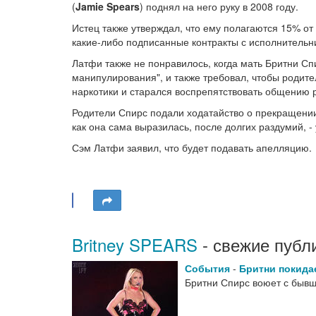
(
Jamie Spears
) поднял на него руку в 2008 году.
Истец также утверждал, что ему полагаются 15% от 
какие-либо подписанные контракты с исполнительн
Латфи также не понравилось, когда мать Бритни Сп
манипулирования", и также требовал, чтобы родител
наркотики и старался воспрепятствовать общению 
Родители Спирс подали ходатайство о прекращении
как она сама выразилась, после долгих раздумий, 
Сэм Латфи заявил, что будет подавать апелляцию.
Britney SPEARS
- свежие публ
События
-
Бритни покида
Бритни Спирс воюет с бывш