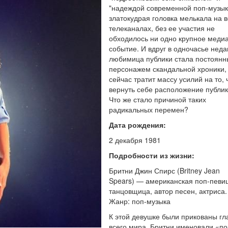
"надеждой современной поп-музык
златокудрая головка мелькала на в
телеканалах, без ее участия не
обходилось ни одно крупное медиа
событие. И вдруг в одночасье нед
любимица публики стала постоян
персонажем скандальной хроники,
сейчас тратит массу усилий на то,
вернуть себе расположение публики
Что же стало причиной таких
радикальных перемен?
Дата рождения:
2 декабря 1981
Подробности из жизни:
Бритни Джин Спирс (Britney Jean
Spears) — американская поп-певи
танцовщица, автор песен, актриса.
Жанр: поп-музыка
К этой девушке были прикованы гл
всего мира. Бритни именовали «по