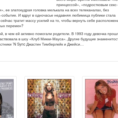
принцессой», «подростковым секс-
, ее златокудрая головка мелькала на всех телеканалах, без
а-событие. И вдруг в одночасье недавняя любимица публики стала
сейчас тратит массу усилий на то, чтобы вернуть себе расположен
ьных перемен?
ой, в чем ей активно помогали родители. В 1993 году девочка прош
участвовала в шоу «Клуб Микки-Мауса». Другие будущие знаменитос
астники ’N Sync Джастин Тимберлейк и Джейси…