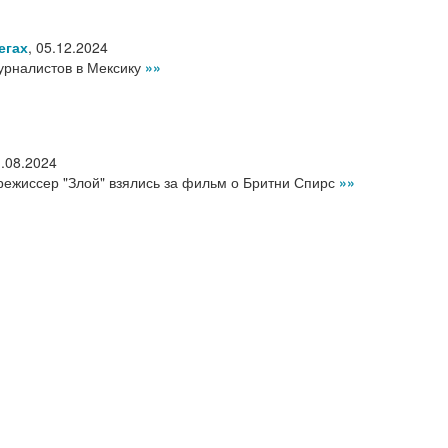
егах
,
05.12.2024
урналистов в Мексику
»»
.08.2024
режиссер "Злой" взялись за фильм о Бритни Спирс
»»