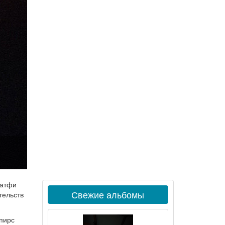
Латфи
Свежие альбомы
тельств
Спирс