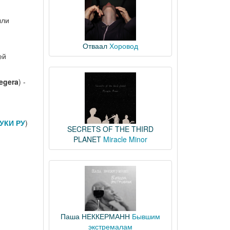
ыли
Отваал
Хоровод
ей
egera
) -
УКИ РУ
)
SECRETS OF THE THIRD
PLANET
Miracle Minor
Паша НЕККЕРМАНН
Бывшим
экстремалам