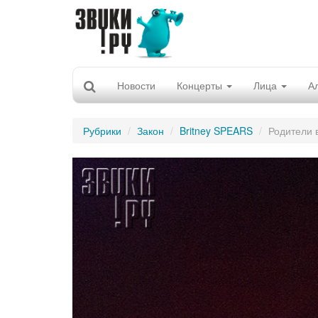
Новости
Концерты
Лица
А
Рубрики
Закон
Britney SPEARS
Родители 