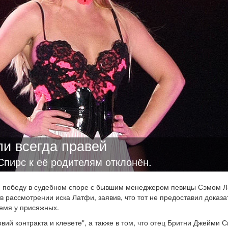
ли всегда правей
пирс к её родителям отклонён.
и
победу в судебном споре с бывшим менеджером певицы Сэмом 
в рассмотрении иска Латфи, заявив, что тот не предоставил доказа
ремя у присяжных.
ий контракта и клевете", а также в том, что отец Бритни Джейми 