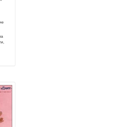
ие
ла
ти,