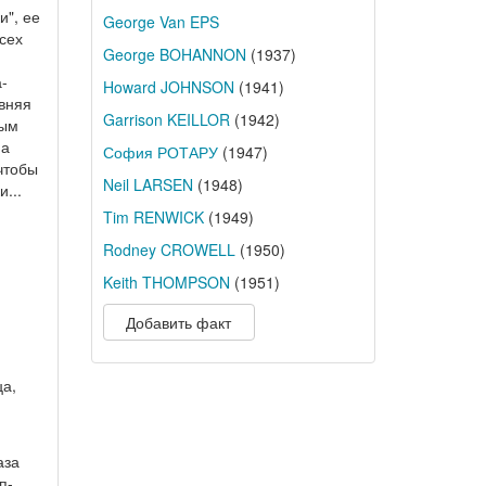
и", ее
George Van EPS
сех
George BOHANNON
(1937)
-
Howard JOHNSON
(1941)
авняя
Garrison KEILLOR
(1942)
ным
 а
София РОТАРУ
(1947)
 чтобы
Neil LARSEN
(1948)
...
Tim RENWICK
(1949)
Rodney CROWELL
(1950)
Keith THOMPSON
(1951)
Добавить факт
ца,
аза
п-