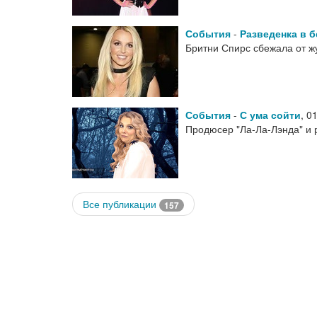
События
-
Разведенка в б
Бритни Спирс сбежала от ж
События
-
С ума сойти
,
01
Продюсер "Ла-Ла-Лэнда" и 
Все публикации
157