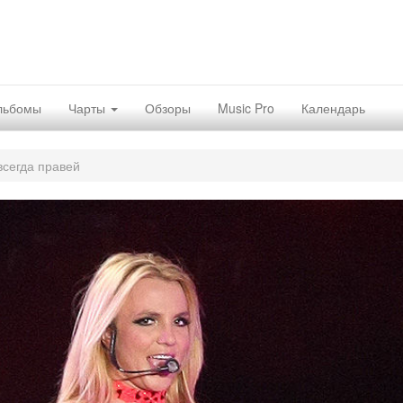
льбомы
Чарты
Обзоры
Music Pro
Календарь
всегда правей