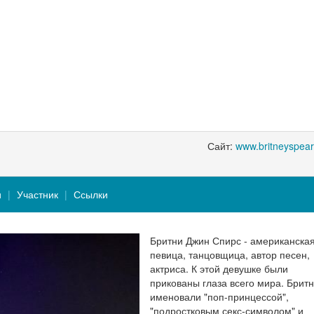
Сайт:
www.britneyspea
и
Участник
Ссылки
Бритни Джин Спирс - американская
певица, танцовщица, автор песен,
актриса. К этой девушке были
прикованы глаза всего мира. Брит
именовали "поп-принцессой",
"подростковым секс-символом" и