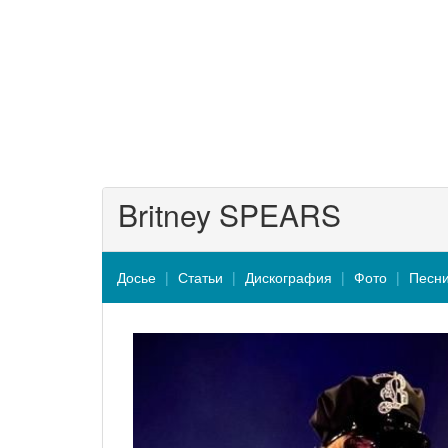
Britney SPEARS
Досье
Статьи
Дискография
Фото
Песн