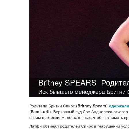
Britney SPEARS
Родите
Иск бывшего менеджера Бритни С
Родители Бритни Спирс (
Britney Spears
)
одержал
(
Sam Lutfi
). Верховный суд Лос-Анджелеса отказал 
своим претензиям, достаточных, чтобы отнимать в
Латфи обвинял родителей Спирс в "нарушении услов