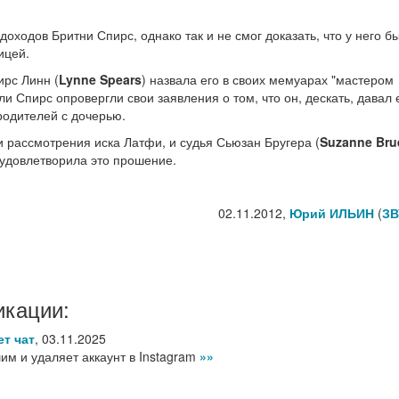
доходов Бритни Спирс, однако так и не смог доказать, что у него б
ицей.
ирс Линн (
Lynne Spears
) назвала его в своих мемуарах "мастером
и Спирс опровергли свои заявления о том, что он, дескать, давал 
родителей с дочерью.
 рассмотрения иска Латфи, и судья Сьюзан Бругера (
Suzanne Bru
- удовлетворила это прошение.
02.11.2012,
Юрий ИЛЬИН
(
ЗВ
икации:
ет чат
,
03.11.2025
им и удаляет аккаунт в Instagram
»»