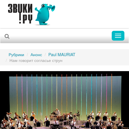
Toggl
naviga
Рубрики
Анонс
Paul MAURIAT
Нам говорит согласье струн