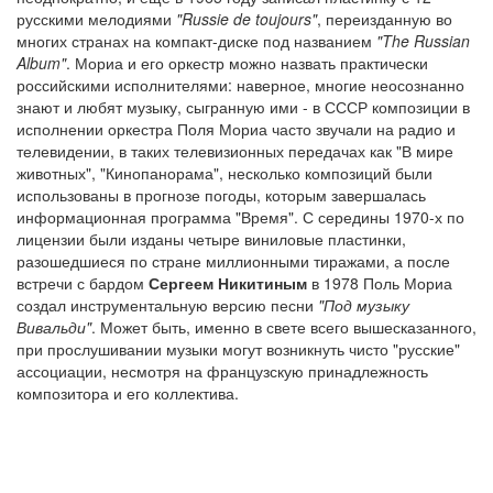
русскими мелодиями
"Russie de toujours"
, переизданную во
многих странах на компакт-диске под названием
"The Russian
Album"
. Мориа и его оркестр можно назвать практически
российскими исполнителями: наверное, многие неосознанно
знают и любят музыку, сыгранную ими - в СССР композиции в
исполнении оркестра Поля Мориа часто звучали на радио и
телевидении, в таких телевизионных передачах как "В мире
животных", "Кинопанорама", несколько композиций были
использованы в прогнозе погоды, которым завершалась
информационная программа "Время". С середины 1970-х по
лицензии были изданы четыре виниловые пластинки,
разошедшиеся по стране миллионными тиражами, а после
встречи с бардом
Сергеем Никитиным
в 1978 Поль Мориа
создал инструментальную версию песни
"Под музыку
Вивальди"
. Может быть, именно в свете всего вышесказанного,
при прослушивании музыки могут возникнуть чисто "русские"
ассоциации, несмотря на французскую принадлежность
композитора и его коллектива.