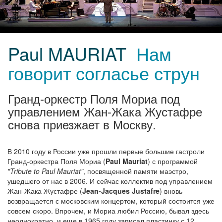
Paul MAURIAT
Нам
говорит согласье струн
Гранд-оркестр Поля Мориа под
управлением Жан-Жака Жустафре
снова приезжает в Москву.
В 2010 году в России уже прошли первые большие гастроли
Гранд-оркестра Поля Мориа (
Paul Mauriat
) с программой
"Tribute to Paul Mauriat"
, посвященной памяти маэстро,
ушедшего от нас в 2006. И сейчас коллектив под управлением
Жан-Жака Жустафре (
Jean-Jacques Justafre
) вновь
возвращается с московским концертом, который состоится уже
совсем скоро. Впрочем, и Мориа любил Россию, бывал здесь
неоднократно, и еще в 1965 году записал пластинку с 12