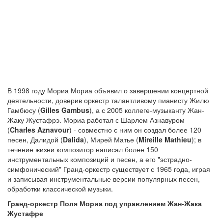
В 1998 году Мориа Мориа объявил о завершении концертной
деятельности, доверив оркестр талантливому пианисту Жилю
Гамбюсу (
Gilles Gambus
), а с 2005 коллеге-музыканту Жан-
Жаку Жустафрэ. Мориа работал с Шарлем Азнавуром
(
Charles Aznavour
) - совместно с ним он создал более 120
песен, Далидой (
Dalida
), Мирей Матье (
Mireille Mathieu
); в
течение жизни композитор написал более 150
инструментальных композиций и песен, а его "эстрадно-
симфонический" Гранд-оркестр существует с 1965 года, играя
и записывая инструментальные версии популярных песен,
обработки классической музыки.
Гранд-оркестр Поля Мориа под управлением Жан-Жака
Жустафре