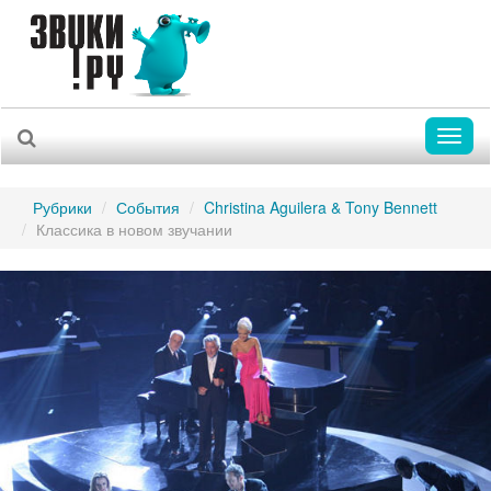
Toggl
naviga
Рубрики
События
Christina Aguilera & Tony Bennett
Классика в новом звучании