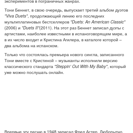
экспериментов в пограничных жанрах.
Тони Беннет, в свою очередь, выпускает третий альбом дуэтов
"Viva Duets"
, продолжающий линию его последних
мультиплатиновых бестселлеров
"Duets: An American Classic"
(2006) и
"Duets II"
(2011). На этот раз Беннет записал дуэты с
артистами, наиболее известными в испаноговорящем мире, а
в их число входит и Кристина Агилера, в каталоге которой –
два альбома на испанском.
Только что состоялась премьера нового сингла, записанного
Тони вместе с Кристиной – музыканты исполнили версию
классического стандарта
"Steppin' Out With My Baby"
, который
уже можно послушать онлайн.
Впервые эту песню в 1948 записал Фред Астер. Любопытно,