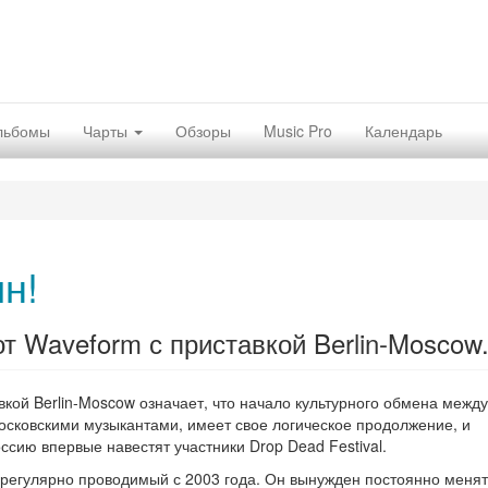
льбомы
Чарты
Обзоры
Music Pro
Календарь
н!
т Waveform с приставкой Berlin-Moscow
вкой Berlin-Moscow означает, что начало культурного обмена межд
осковскими музыкантами, имеет свое логическое продолжение, и
ссию впервые навестят участники Drop Dead Festival.
 регулярно проводимый с 2003 года. Он вынужден постоянно менят