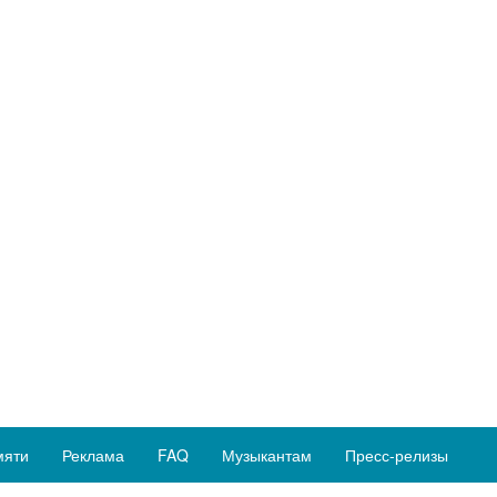
мяти
Реклама
FAQ
Музыкантам
Пресс-релизы