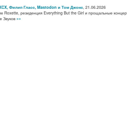
 XCX, Филип Гласс, Mastodon и Том Джонс
,
21.06.2026
е Roxette, резиденция Everything But the Girl и прощальные конце
те Звуков
»»