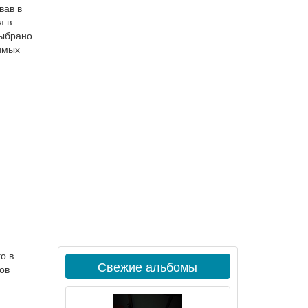
вав в
я в
выбрано
имых
о в
Свежие альбомы
ов