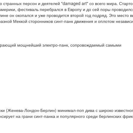
 странных персон и деятелей "damaged art" со всего мира. Старто
мерики, фестиваль перебрался в Европу и до сей поры проводилс
лине он окопался и уже проводится второй год подряд. Это место 
разной Меккой сторонников синт-панк движения и оплотом независ
 играющий мощнейший электро-панк, сопровождаемый самыми
ки (Женева-Лондон-Берлин) минимал-поп дива с широко известног
ансирует на грани синт-панка и популярного среди берлинских фрик