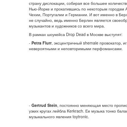
страну дислокации, собирая все большее количество
Нью-Йорке и прокатившись по некоторым городам А
Чехии, Португалии и Германии. И вот именно в Бер
не случайно, ведь именно Берлин является своеоб
музыкантов и художников со всего мира.
В рамках шоукейса Drop Dead в Москве выступят:
-
Petra Flurr
, эксцентричный shemale провокатор,
невероятными и неповторимыми перфомансами.
-
Gertrud Stein
, постоянно меняющая место пропис
узких кругах лейбла Kerkrach. Ее музыка тонко бал
музыкального явления toytronic.