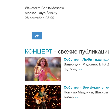
Waveform Berlin-Moscow
Москва, клуб Artplay
28 сентября 23:00
КОНЦЕРТ
- свежие публикаци
События
-
Любит наш на
Видео дня: Мадонна, BTS, 
футболу
»»
События
-
Все флаги в го
Помимо Мадонны, Шакиры и
Бибер
»»