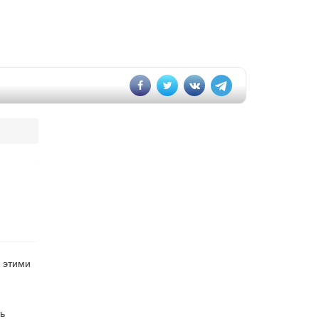
.
у этими
ь