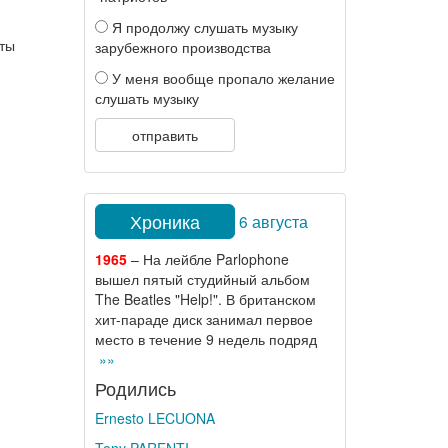
Я продолжу слушать музыку
рты
зарубежного производства
У меня вообще пропало желание
слушать музыку
отправить
Хроника
6 августа
1965
– На лейбле Parlophone
вышел пятый студийный альбом
The Beatles "Help!". В британском
хит-параде диск занимал первое
место в течение 9 недель подряд
»»
Родились
Ernesto LECUONA