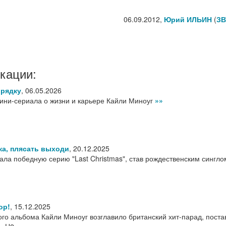
06.09.2012,
Юрий ИЛЬИН
(
ЗВ
кации:
орядку
,
06.05.2026
ини-сериала о жизни и карьере Кайли Миноуг
»»
-ка, плясать выходи
,
20.12.2025
ала победную серию "Last Christmas", став рождественским сингло
ор!
,
15.12.2025
го альбома Кайли Миноуг возглавило британский хит-парад, поста