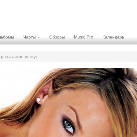
льбомы
Чарты
Обзоры
Music Pro
Календарь
 розы дикие растут