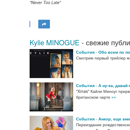
"Never Too Late"
Kylie MINOGUE
- свежие публи
События
-
Обо всем по п
Смотрим первый трейлер м
События
-
А ну-ка, давай
"Xmas" Кайли Миноуг прерв
британском чарте
»»
События
-
Анкор, еще анк
Переиздание рождественско