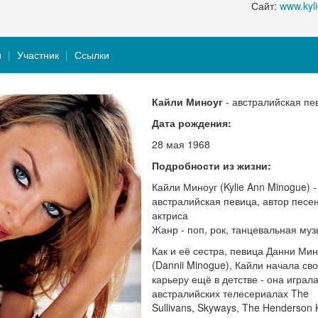
Сайт:
www.kyl
и
Участник
Ссылки
Кайли Миноуг
- австралийская пе
Дата рождения:
28 мая 1968
Подробности из жизни:
Кайли Миноуг (Kylie Ann Minogue) -
австралийская певица, автор песен
актриса
Жанр - поп, рок, танцевальная муз
Как и её сестра, певица Данни Мин
(Dannii Minogue), Кайли начала св
карьеру ещё в детстве - она играла
австралийских телесериалах The
Sullivans, Skyways, The Henderson 