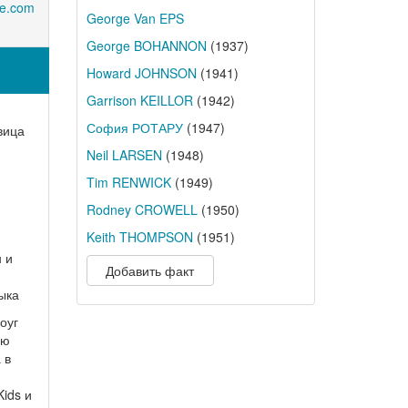
ie.com
George Van EPS
George BOHANNON
(1937)
Howard JOHNSON
(1941)
Garrison KEILLOR
(1942)
София РОТАРУ
(1947)
вица
Neil LARSEN
(1948)
Tim RENWICK
(1949)
Rodney CROWELL
(1950)
Keith THOMPSON
(1951)
 и
Добавить факт
ыка
оуг
ою
 в
Kids и