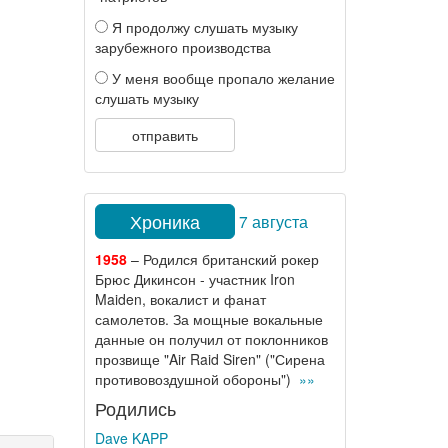
Я продолжу слушать музыку
зарубежного производства
У меня вообще пропало желание
слушать музыку
отправить
Хроника
7 августа
1958
– Родился британский рокер
Брюс Дикинсон - участник Iron
Maiden, вокалист и фанат
самолетов. За мощные вокальные
данные он получил от поклонников
прозвище "Air Raid Siren" ("Сирена
противовоздушной обороны")
»»
Родились
Dave KAPP