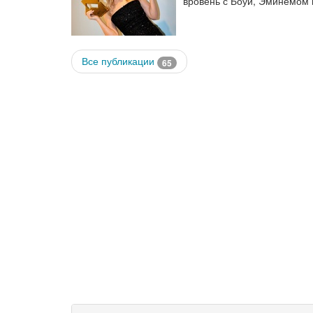
вровень с Боуи, Эминемом
Все публикации
65