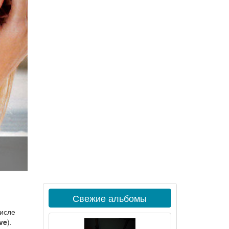
Свежие альбомы
числе
ve
).