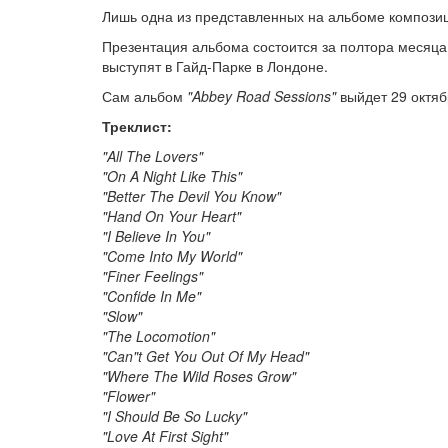
Лишь одна из представленных на альбоме композиц
Презентация альбома состоится за полтора месяца
выступят в Гайд-Парке в Лондоне.
Сам альбом
"Abbey Road Sessions"
выйдет 29 октяб
Треклист:
"All The Lovers"
"On A Night Like This"
"Better The Devil You Know"
"Hand On Your Heart"
"I Believe In You"
"Come Into My World"
"Finer Feelings"
"Confide In Me"
"Slow"
"The Locomotion"
"Can"t Get You Out Of My Head"
"Where The Wild Roses Grow"
"Flower"
"I Should Be So Lucky"
"Love At First Sight"