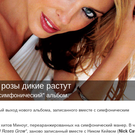
 розы дикие растут
симфонический" альбом.
й выход нового альбома, записанного вместе с симфоническим
 хитов Миноуг, переаранжированных на симфонический манер. В 
d Roses Grow"
, заново записанный вместе с Ником Кейвом (
Nick Ca