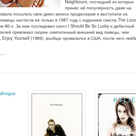
Neighbours, последний из которых
принёс ей популярность даже на
бовала посылать свои демо-записи продюсерам и выступала на
певицы настигла её только в 1987 году с изданием сингла The Loco
 80-х. За ним последовал сингл I Should Be So Lucky и дебютный
шателей привлекал скорее симпатичный внешний вид певицы, чем
Enjoy Yourself (1989), вообще провалился в США, после чего лейб
сь…
 Minogue