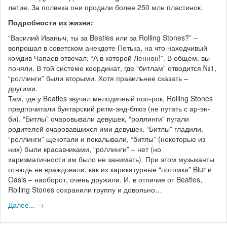
летие. За полвека они продали более 250 млн пластинок.
Подробности из жизни:
“Василий Иваныч, ты за Beatles или за Rolling Stones?” –
вопрошал в советском анекдоте Петька, на что находчивый
комдив Чапаев отвечал: “А в которой Леннон!”. В общем, вы
поняли. В той системе координат, где “битлам” отводится №1,
“роллинги” были вторыми. Хотя правильнее сказать –
другими.
Там, где у Beatles звучал мелодичный поп-рок, Rolling Stones
предпочитали бунтарский ритм-энд-блюз (не путать с ар-эн-
би). “Битлы” очаровывали девушек, “роллинги” пугали
родителей очаровавшихся ими девушек. “Битлы” гладили,
“роллинги” щекотали и покалывали, “битлы” (некоторые из
них) были красавчиками, “роллинги” – нет (но
харизматичности им было не занимать). При этом музыканты
отнюдь не враждовали, как их карикатурные “потомки” Blur и
Oasis – наоборот, очень дружили. И, в отличие от Beatles,
Rolling Stones сохранили группу и довольно…
Далее... →