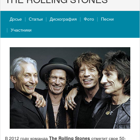
Досье
Статьи
Дискография
Фото
Песни
Участники
В 2012 году команда
The Rolling Stones
отметит свое 50-