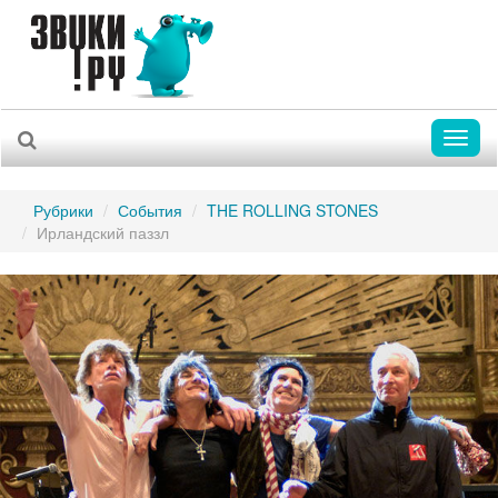
Toggl
naviga
Рубрики
События
THE ROLLING STONES
Ирландский паззл