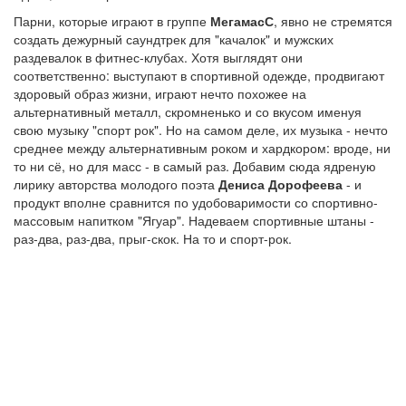
Парни, которые играют в группе
МегамасС
, явно не стремятся
создать дежурный саундтрек для "качалок" и мужских
раздевалок в фитнес-клубах. Хотя выглядят они
соответственно: выступают в спортивной одежде, продвигают
здоровый образ жизни, играют нечто похожее на
альтернативный металл, скромненько и со вкусом именуя
свою музыку "спорт рок". Но на самом деле, их музыка - нечто
среднее между альтернативным роком и хардкором: вроде, ни
то ни сё, но для масс - в самый раз. Добавим сюда ядреную
лирику авторства молодого поэта
Дениса Дорофеева
- и
продукт вполне сравнится по удобоваримости со спортивно-
массовым напитком "Ягуар". Надеваем спортивные штаны -
раз-два, раз-два, прыг-скок. На то и спорт-рок.