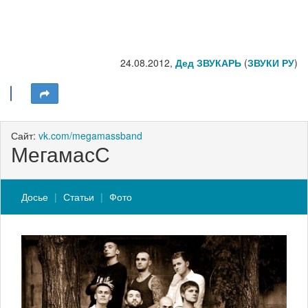
24.08.2012,
Дед ЗВУКАРЬ
(
ЗВУКИ РУ
)
Сайт:
vk.com/megamassband
МегамасС
Досье
Статьи
Фото