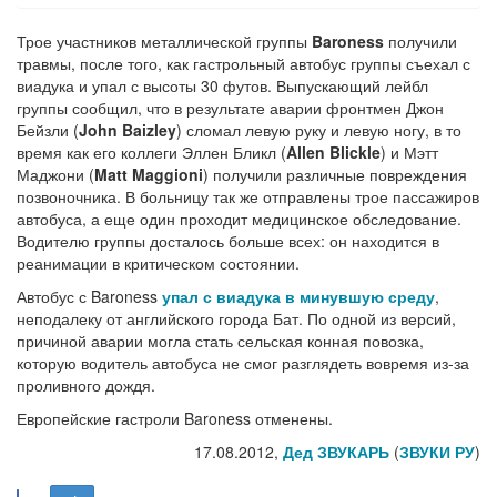
Трое участников металлической группы
Baroness
получили
травмы, после того, как гастрольный автобус группы съехал с
виадука и упал с высоты 30 футов. Выпускающий лейбл
группы сообщил, что в результате аварии фронтмен Джон
Бейзли (
John Baizley
) сломал левую руку и левую ногу, в то
время как его коллеги Эллен Бликл (
Allen Blickle
) и Мэтт
Маджони (
Matt Maggioni
) получили различные повреждения
позвоночника. В больницу так же отправлены трое пассажиров
автобуса, а еще один проходит медицинское обследование.
Водителю группы досталось больше всех: он находится в
реанимации в критическом состоянии.
Автобус с Baroness
упал с виадука в минувшую среду
,
неподалеку от английского города Бат. По одной из версий,
причиной аварии могла стать сельская конная повозка,
которую водитель автобуса не смог разглядеть вовремя из-за
проливного дождя.
Европейские гастроли Baroness отменены.
17.08.2012,
Дед ЗВУКАРЬ
(
ЗВУКИ РУ
)