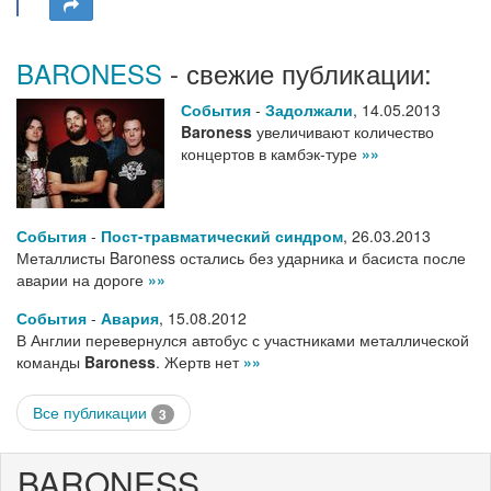
BARONESS
- свежие публикации:
События
-
Задолжали
,
14.05.2013
Baroness
увеличивают количество
концертов в камбэк-туре
»»
События
-
Пост-травматический синдром
,
26.03.2013
Металлисты Baroness остались без ударника и басиста после
аварии на дороге
»»
События
-
Авария
,
15.08.2012
В Англии перевернулся автобус с участниками металлической
команды
Baroness
. Жертв нет
»»
Все публикации
3
BARONESS