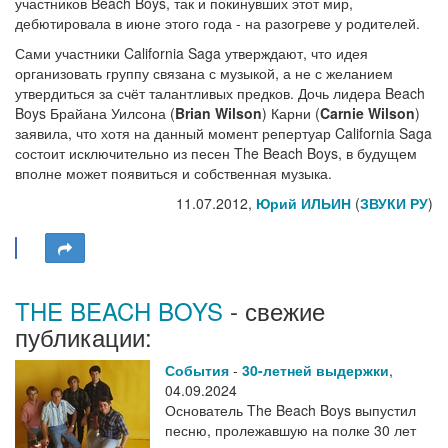
участников Beach Boys, так и покинувших этот мир,
дебютировала в июне этого года - на разогреве у родителей.
Сами участники California Saga утверждают, что идея
организовать группу связана с музыкой, а не с желанием
утвердиться за счёт талантливых предков. Дочь лидера Beach
Boys Брайана Уилсона (
Brian Wilson
) Карни (
Carnie Wilson
)
заявила, что хотя на данный момент репертуар California Saga
состоит исключительно из песен The Beach Boys, в будущем
вполне может появиться и собственная музыка.
11.07.2012,
Юрий ИЛЬИН
(
ЗВУКИ РУ
)
THE BEACH BOYS
- свежие
публикации:
События
-
30-летней выдержки
,
04.09.2024
Основатель The Beach Boys выпустил
песню, пролежавшую на полке 30 лет