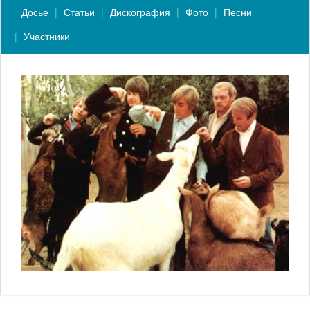
Досье
Статьи
Дискография
Фото
Песни
Участники