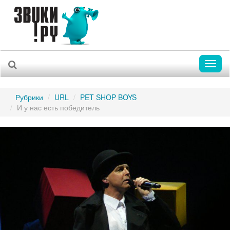
Toggl
naviga
Рубрики
URL
PET SHOP BOYS
И у нас есть победитель