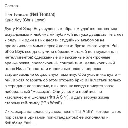
Состав:
Нил Теннант (Neil Tennant)
Крис Лоу (Chris Lowe)
Дуэту Pet Shop Boys чудесным образом удаётся оставаться
актуальными и любимыми публикой вот уже двадцать пять лет
к ряду. Ни один из их десяти студийных альбомов не
промахивался мимо первой десятки британского чарта. Pet
Shop Boys всегда служили образцом этакой поп-музыки для
интеллигентов: сдержанные и изысканные электронные
аранжировки, превосходный сонграйтинг, меланхоличный
голос Нила Теннанта и ироничные тексты, нередко
затрагивающие социальную тематику. Оба участника дуэта –
геи, и хотя говорить об этом открыто Крис и Нил стали только
в середине девяностых, в их песнях всегда присутствовал
либеральный "месседж". Они успели и пройтись по
католическим школам ("It's A Sin"), и дать вторую жизнь
старому гей-гимну ("Go West").
Их карьера началась с успеха песни "It's A Sin", которая с тех
пор стала в Британии поп-стандартом: её исполняли и
бойзбенд East…