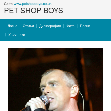
Сайт:
www.petshopboys.co.uk
PET SHOP BOYS
Досье
Статьи
Дискография
Фото
Песни
Участники