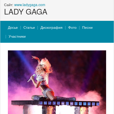
Сайт:
www.ladygaga.com
LADY GAGA
Досье
Статьи
Дискография
Фото
Песни
Участники