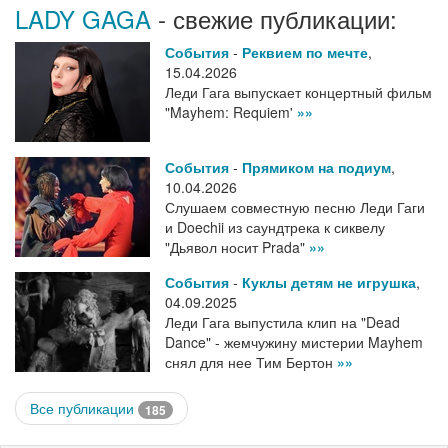
LADY GAGA
- свежие публикации:
События
-
Реквием по мечте
,
15.04.2026
Леди Гага выпускает концертный фильм
"Mayhem: Requiem'
»»
События
-
Прямиком на подиум
,
10.04.2026
Слушаем совместную песню Леди Гаги
и Doechii из саундтрека к сиквелу
"Дьявол носит Prada"
»»
События
-
Куклы детям не игрушка
,
04.09.2025
Леди Гага выпустила клип на "Dead
Dance" - жемчужину мистерии Mayhem
снял для нее Тим Бертон
»»
Все публикации
185