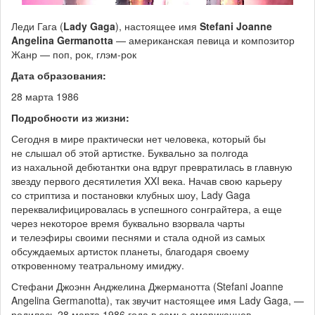
Леди Гага (
Lady Gaga
), настоящее имя
Stefani Joanne
Angelina Germanotta
— американская певица и композитор
Жанр — поп, рок, глэм-рок
Дата образования:
28 марта 1986
Подробности из жизни:
Сегодня в мире практически нет человека, который бы
не слышал об этой артистке. Буквально за полгода
из нахальной дебютантки она вдруг превратилась в главную
звезду первого десятилетия XXI века. Начав свою карьеру
со стриптиза и постановки клубных шоу, Lady Gaga
переквалифицировалась в успешного сонграйтера, а еще
через некоторое время буквально взорвала чарты
и телеэфиры своими песнями и стала одной из самых
обсуждаемых артисток планеты, благодаря своему
откровенному театральному имиджу.
Стефани Джоэнн Анджелина Джерманотта (Stefani Joanne
Angelina Germanotta), так звучит настоящее имя Lady Gaga, —
родилась 28 марта 1986 года в семье американцев