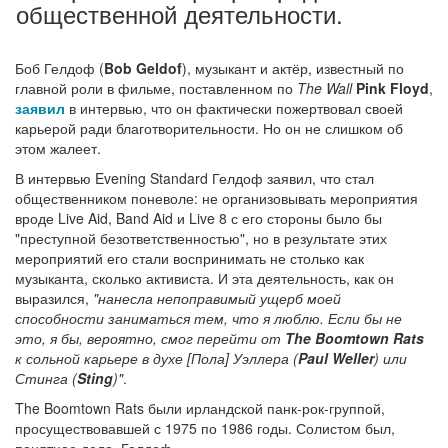
общественной деятельности.
Боб Гелдоф (
Bob Geldof
), музыкант и актёр, известный по
главной роли в фильме, поставленном по
The Wall
Pink Floyd
,
заявил
в интервью, что он фактически пожертвовал своей
карьерой ради благотворительности. Но он не слишком об
этом жалеет.
В интервью Evening Standard Гелдоф заявил, что стал
общественником поневоле: не организовывать мероприятия
вроде Live Aid, Band Aid и Live 8 с его стороны было бы
"преступной безответственностью", но в результате этих
мероприятий его стали воспринимать не столько как
музыканта, сколько активиста. И эта деятельность, как он
выразился,
"нанесла непоправимый ущерб моей
способности заниматься тем, что я люблю. Если бы не
это, я бы, вероятно, смог перейти от
The Boomtown Rats
к сольной карьере в духе [Пола] Уэллера (
Paul Weller
) или
Стинга (
Sting
)"
.
The Boomtown Rats были ирландской панк-рок-группой,
просуществовавшей с 1975 по 1986 годы. Солистом был,