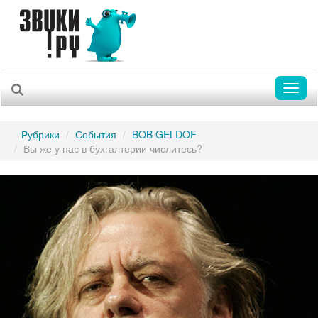
Toggl
naviga
Рубрики
События
BOB GELDOF
Вы же у нас в бухгалтерии числитесь?