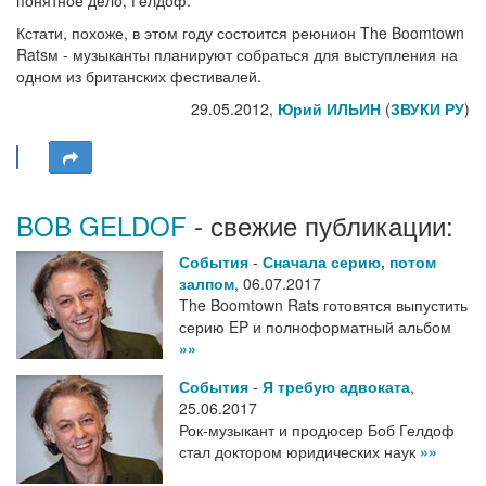
понятное дело, Гелдоф.
Кстати, похоже, в этом году состоится реюнион The Boomtown
Ratsм - музыканты планируют собраться для выступления на
одном из британских фестивалей.
29.05.2012,
Юрий ИЛЬИН
(
ЗВУКИ РУ
)
BOB GELDOF
- свежие публикации:
События
-
Сначала серию, потом
залпом
,
06.07.2017
The Boomtown Rats готовятся выпустить
серию EP и полноформатный альбом
»»
События
-
Я требую адвоката
,
25.06.2017
Рок-музыкант и продюсер Боб Гелдоф
стал доктором юридических наук
»»