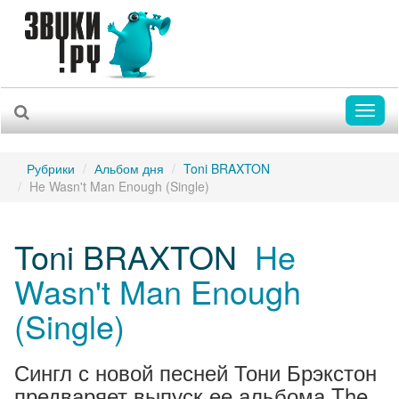
Toggl
naviga
Рубрики
Альбом дня
Toni BRAXTON
He Wasn't Man Enough (Single)
Toni BRAXTON
He
Wasn't Man Enough
(Single)
Сингл с новой песней Тони Брэкстон
предваряет выпуск ее альбома The