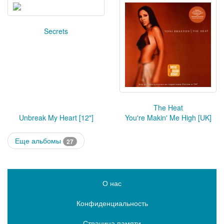
Secrets
The Heat
Unbreak My Heart [12"]
You're Makin' Me High [UK]
Еще альбомы
27
О нас
Конфиденциальность
Страница памяти