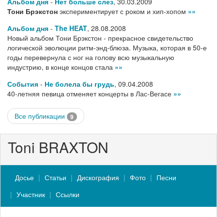
Альбом дня
-
Нет больше слез
,
30.03.2009
Тони Брэкстон
экспериментирует с роком и хип-хопом
»»
Альбом дня
-
The HEAT
,
28.08.2008
Новый альбом Тони Брэкстон - прекрасное свидетельство
логической эволюции ритм-энд-блюза. Музыка, которая в 50-е
годы перевернула с ног на голову всю музыкальную
индустрию, в конце концов стала
»»
События
-
Не болела бы грудь
,
09.04.2008
40-летняя певица отменяет концерты в Лас-Вегасе
»»
Все публикации
9
Toni BRAXTON
Досье
Статьи
Дискография
Фото
Песни
Участник
Ссылки