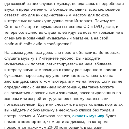
где каждый из них слушает музыку, не вдаваясь в подробности
вкуса и предпочтений, то больше половины всех меломанов
ответят, что для них единственным местом для поиска
интересных новинок уже давно стал Интернет. Почему же
Сеть так быстро и неумолимо вытеснила CD и DVD диски, и
теперь большинство слушателей идут за новыми треками не в
специализированный музыкальный магазин, а на свой
любимый сайт либо в сообщество?
На самом деле, все довольно просто объяснить. Во-первых,
слушать музыку в Интернете удобно. Вы находите
музыкальный портал, регистрируетесь на нем, вбиваете
интересующую композицию в графу расширенного поиска - и
буквально через секунду уже начинаете закачивать ее на
жесткий диск своего компьютера или же на плеер. Если вы не
определились с названием композиции, вы также можете
ознакомиться с различными записями, рассортированных по
жанрам или же рейтингу, установленному остальными
пользователями. Другими словами, на музыкальных порталах
вы найдете любую музыку в несколько кликов без труда и
потерь времени. Учитывая все это,
скачать музыку
будет
намного комфортнее, чем идти за диском, на котором
поместятся максимум 20-30 композиций, в магазин,