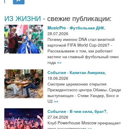
ИЗ ЖИЗНИ
- свежие публикации:
MusicPro
-
Футбольная ДНК
,
28.07.2026
Почему именно DNA стал визитной
карточкой FIFA World Cup-2026? -
Рассказываем о том, как работает
кастинг на главный футбольный гимн
года
»»
События
-
Капитан Америка
,
18.06.2026
Смотрим церемонию открытия
Президентского центра Обамы. Среди
выступающих - Стиви Уандер, Босс и
U2
»»
События
-
В чем сила, брат?
,
27.04.2026
Клуб Powerhouse Moscow прекращает
свое существование
»»