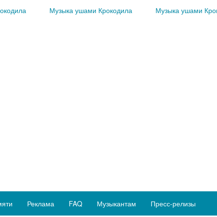
окодила
Музыка ушами Крокодила
Музыка ушами Кро
мяти
Реклама
FAQ
Музыкантам
Пресс-релизы