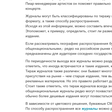
Пиар-менеджерам артистов он поможет правильно 
концерте.
Журналы могут быть классифицированы по тиражу и
формату, а также способу распространения.
Исходя из этой информации, можно составить впеча
Этопоможет, к примеру, определить, стоит ли разм
издание.
Если рассматривать географию распространения бу
общенациональными,- редко на российском рынке 
предназначены для аудитории соседних государств
По периодичности выхода все журналы можно разд
отметить, что иногда встречаются и такие издания, 
Тираж журналов также различен: они бывают много
присутствия на рынке – чем старше издание, тем 
рекламных материалов. Но это правило работает да
Стоит также отметить, что тираж журналов всегда 
общенациональные журналы редко могут похвастать
обычно более дешевые издания могут похвастатьс
В зависимости от цветового решения, бумажные С
По способу распространения все
журналы
можно р