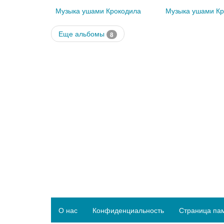
Музыка ушами Крокодила
Музыка ушами Кр
Еще альбомы
8
О нас
Конфиденциальность
Страница па