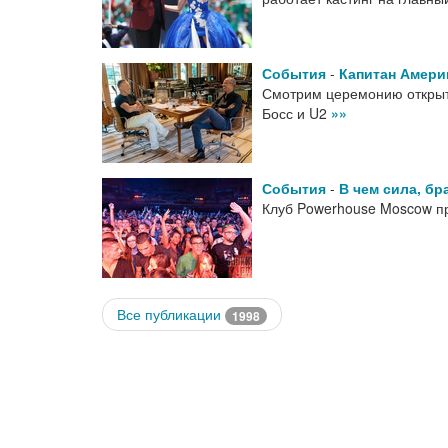
События
-
Капитан Амери
Смотрим церемонию открыт
Босс и U2
»»
События
-
В чем сила, бр
Клуб Powerhouse Moscow п
Все публикации
1998