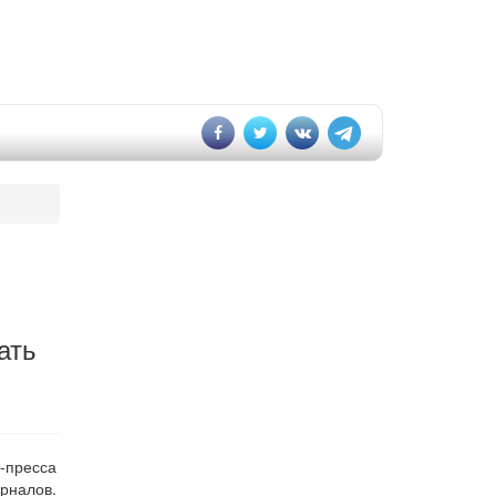
ать
и-пресса
урналов.