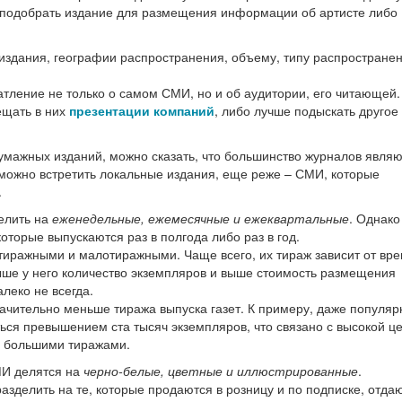
подобрать издание для размещения информации об артисте либо
здания, географии распространения, объему, типу распространен
тление не только о самом СМИ, но и об аудитории, его читающей.
ещать в них
презентации компаний
, либо лучше подыскать другое
мажных изданий, можно сказать, что большинство журналов являю
можно встретить локальные издания, еще реже – СМИ, которые
.
елить на
еженедельные, ежемесячные и ежеквартальные
. Однако
которые выпускаются раз в полгода либо раз в год.
тиражными и малотиражными. Чаще всего, их тираж зависит от вр
выше у него количество экземпляров и выше стоимость размещения
леко не всегда.
значительно меньше тиража выпуска газет. К примеру, даже популя
ся превышением ста тысяч экземпляров, что связано с высокой це
я большими тиражами.
МИ делятся на
черно-белые, цветные и иллюстрированные
.
азделить на те, которые продаются в розницу и по подписке, отда