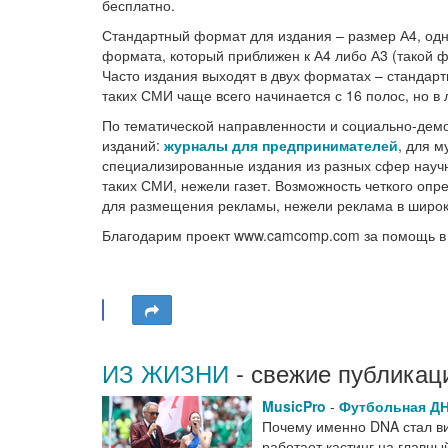
бесплатно.
Стандартный формат для издания – размер А4, одн
формата, который приближен к А4 либо А3 (такой 
Часто издания выходят в двух форматах – стандар
таких СМИ чаще всего начинается с 16 полос, но в
По тематической направленности и социально-дем
изданий:
журналы для предпринимателей
, для м
специализированные издания из разных сфер научн
таких СМИ, нежели газет. Возможность четкого оп
для размещения рекламы, нежели реклама в широ
Благодарим проект www.camcomp.com за помощь в 
ИЗ ЖИЗНИ
- свежие публикац
MusicPro
-
Футбольная Д
Почему именно DNA стал виз
работает кастинг на главн