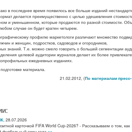
ако в последнее время появилось все больше изданий нестандарт
формат делается преимущественно с целью удешевления стоимости
тном и уменьшенном, которые продаются по разной стоимости. Об
 любом случае он будет кратен четырем.
ографическому профилю маркетологи различают множество подви
ужчин и женщин, подростков, садоводов и огородников,
ых знаний. Т.е. можно смело говорить о большей сегментации ау
ределения целевой аудитории журналов делает их более привлека
копрофильных ежедневных изданиях.
подготовке материала.
21.02.2012, (
По материалам пресс
ии:
НК
,
28.07.2026
итной карточкой FIFA World Cup-2026? - Рассказываем о том, как
ый футбольный гимн года
»»