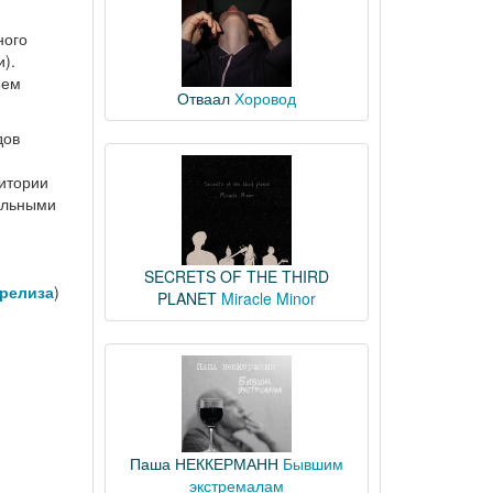
ного
).
ъем
Отваал
Хоровод
дов
дитории
тельными
SECRETS OF THE THIRD
-релиза
)
PLANET
Miracle Minor
Паша НЕККЕРМАНН
Бывшим
экстремалам