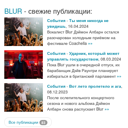
BLUR
- свежие публикации:
События
-
Ты меня никогда не
увидишь
,
16.04.2024
Вокалист Blur Дэймон Албарн остался
разочарован холодным приёмом на
фестивале Coachella
»»
События
-
Ударник, который может
управлять государством
,
08.03.2024
Пока Blur ушли в очередной отпуск, их
барабанщик Дэйв Раунтри планирует
избираться в британский парламент
»»
События
-
Вот лето пролетело и ага
,
08.12.2023
После ослепительного концертного
сезона и нового альбома Дэймон
Албарн снова распускает Blur
»»
Все публикации
83