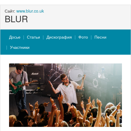
Сайт:
www.blur.co.uk
BLUR
Досье
Статьи
Дискография
Фото
Песни
Участники