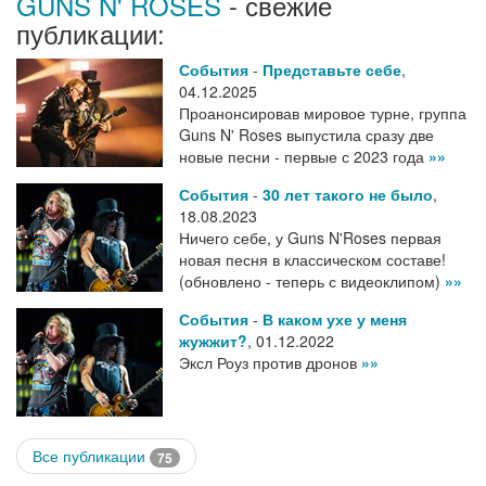
GUNS N' ROSES
- свежие
публикации:
События
-
Представьте себе
,
04.12.2025
Проанонсировав мировое турне, группа
Guns N' Roses выпустила сразу две
новые песни - первые с 2023 года
»»
События
-
30 лет такого не было
,
18.08.2023
Ничего себе, у Guns N'Roses первая
новая песня в классическом составе!
(обновлено - теперь с видеоклипом)
»»
События
-
В каком ухе у меня
жужжит?
,
01.12.2022
Эксл Роуз против дронов
»»
Все публикации
75