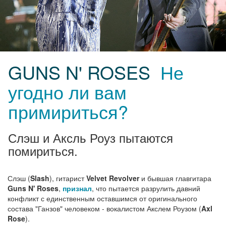
GUNS N' ROSES
Не
угодно ли вам
примириться?
Слэш и Аксль Роуз пытаются
помириться.
Слэш (
Slash
), гитарист
Velvet Revolver
и бывшая главгитара
Guns N' Roses
,
признал
, что пытается разрулить давний
конфликт с единственным оставшимся от оригинального
состава "Ганзов" человеком - вокалистом Акслем Роузом (
Axl
Rose
).