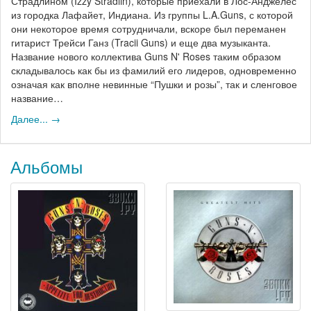
Страдлином (Izzy Stradlin), которые приехали в Лос-Анджелес
из городка Лафайет, Индиана. Из группы L.A.Guns, с которой
они некоторое время сотрудничали, вскоре был переманен
гитарист Трейси Ганз (Tracii Guns) и еще два музыканта.
Название нового коллектива Guns N' Roses таким образом
складывалось как бы из фамилий его лидеров, одновременно
означая как вполне невинные “Пушки и розы”, так и сленговое
название…
Далее... →
Альбомы