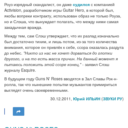
Роуз изрядный скандалист, он даже
судился
с компанией
Activision, разработчиком игры Guitar Hero, в которой был,
якобы вопреки контракту, использован образ не только Роуза,
но и Слэша, что вынуждает полагать, что между ними самая
закадычная вражда.
Между тем, сам Слэш утверждает, что их разлад изначально
был достаточно тихим, и лишь потом, из-за того количества
внимания, которое он привлёк к себе, ссора оказалась раздута
до небес.
"Никто из нас не хочет дорваться до глотки
другого, и на то есть масса причин. На данный момент я
пытаюсь положить этой ссоре конец,"
- заявил Слэш
журналу Esquire.
В будущем году Guns N' Roses вводятся в Зал Славы Рок-н-
ролла, так что нынешние попытки музыкантов примириться
выглядят очень своевременными.
30.12.2011,
Юрий ИЛЬИН
(
ЗВУКИ РУ
)