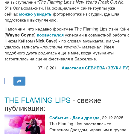
на выступелнии
“The Flaming Lips's New Year's Freak Out No.
5“
в Оклахома-сити. На официальном сайте группы уже
сейчас
можно увидеть
фоторепортаж из студии, где шла
подготовка к выступлению.
Напомним, что недавно фронтмен The Flaming Lips Уэйн Койн
(
Wayne Coyne
)
похвастался
успехами в совместной работе с
Ником Кейвом (
Nick Cave
),- по словам музыканта, им уже
удалось записать
«поистине крутой»
материал. Идея
подобного дуэта родилась еще в мае, когда музыканты
встретились на сцене фестиваля в Барселоне.
07.12.2011,
Анастасия СЕВИЕВА
(
ЗВУКИ РУ
)
THE FLAMING LIPS
- свежие
публикации:
События
-
Дали дрозда
,
22.12.2025
The Flaming Lips расстались со
Стивеном Дроздом, игравшим в группе