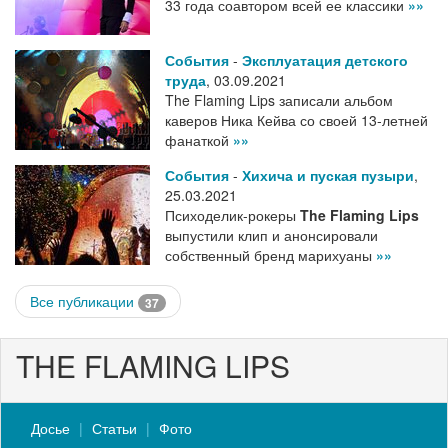
33 года соавтором всей ее классики
»»
События
-
Эксплуатация детского
труда
,
03.09.2021
The Flaming Lips записали альбом
каверов Ника Кейва со своей 13-летней
фанаткой
»»
События
-
Хихича и пуская пузыри
,
25.03.2021
Психоделик-рокеры
The Flaming Lips
выпустили клип и анонсировали
собственный бренд марихуаны
»»
Все публикации
37
THE FLAMING LIPS
Досье
Статьи
Фото