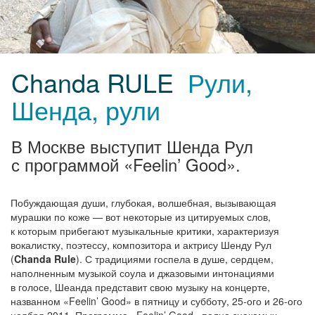
Chanda RULE
Рули,
Шенда, рули
В Москве выступит Шенда Рул
с программой «Feelin’ Good».
Побуждающая души, глубокая, волшебная, вызывающая
мурашки по коже — вот некоторые из цитируемых слов,
к которым прибегают музыкальные критики, характеризуя
вокалистку, поэтессу, композитора и актрису Шенду Рул
(
Chanda Rule
). С традициями госпела в душе, сердцем,
наполненным музыкой соула и джазовыми интонациями
в голосе, Шеанда представит свою музыку на концерте,
названном «Feelin’ Good» в пятницу и субботу,
25-ого
и
26-ого