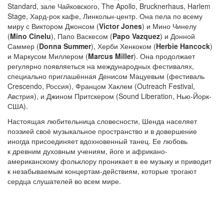
Standard, зале Чайковского, The Apollo, Brucknerhaus, Harlem
Stage, Хард-рок кафе, Линкольн-центр. Она пела по всему
миру с Виктором Джонсом (
Victor Jones
) и Мино Чинелу
(
Mino Cinelu
), Папо Васкесом (
Papo Vazquez
) и Донной
Саммер (
Donna Summer
), Херби Хенкоком (
Herbie Hancock
)
и Маркусом Миллером (
Marcus Miller
). Она продолжает
регулярно появляеться на международных фестивалях,
специально приглашённая Денисом Мацуевым (фестиваль
Crescendo, Россия), Францом Хаклем (Outreach Festival,
Австрия), и Джином Притскером (Sound Liberation, Нью-Йорк-
США).
Настоящая любительница словесности, Шенда населяет
поэзией своё музыкальное пространство и в довершение
иногда присоединяет вдохновенный танец. Ее любовь
к древним духовным учениям, йоге и африкано-
американскому фольклору проникает в ее музыку и приводит
к незабываемым концертам-действиям, которые трогают
сердца слушателей во всем мире.