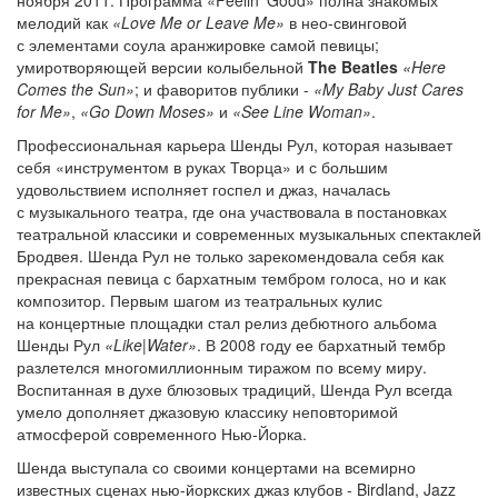
ноября 2011. Программа «Feelin’ Good» полна знакомых
мелодий как
«Love Me or Leave Me»
в нео-свинговой
с элементами соула аранжировке самой певицы;
умиротворяющей версии колыбельной
The Beatles
«Here
Comes the Sun»
; и фаворитов публики -
«My Baby Just Cares
for Me»
,
«Go Down Moses»
и
«See Line Woman»
.
Профессиональная карьера Шенды Рул, которая называет
себя «инструментом в руках Творца» и с большим
удовольствием исполняет госпел и джаз, началась
с музыкального театра, где она участвовала в постановках
театральной классики и современных музыкальных спектаклей
Бродвея. Шенда Рул не только зарекомендовала себя как
прекрасная певица с бархатным тембром голоса, но и как
композитор. Первым шагом из театральных кулис
на концертные площадки стал релиз дебютного альбома
Шенды Рул
«Like|Water»
. В 2008 году ее бархатный тембр
разлетелся многомиллионным тиражом по всему миру.
Воспитанная в духе блюзовых традиций, Шенда Рул всегда
умело дополняет джазовую классику неповторимой
атмосферой современного Нью-Йорка.
Шенда выступала со своими концертами на всемирно
известных сценах нью-йоркских джаз клубов - Birdland, Jazz