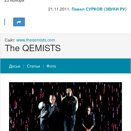
21.11.2011,
Павел СУРКОВ
(
ЗВУКИ РУ
)
Сайт:
www.theqemists.com
The QEMISTS
Досье
Статьи
Фото