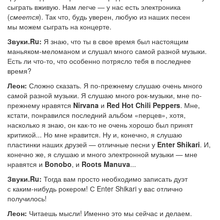
сыграть вживую. Нам легче — у нас есть электроника
(
смеется
). Так что, будь уверен, любую из наших песен
мы можем сыграть на концерте.
Звуки.Ru:
Я знаю, что ты в свое время был настоящим
маньяком-меломаном и слушал много самой разной музыки.
Есть ли что-то, что особенно потрясло тебя в последнее
время?
Леон:
Сложно сказать. Я по-прежнему слушаю очень много
самой разной музыки. Я слушаю много рок-музыки, мне по-
прежнему нравятся
Nirvana
и
Red Hot Chili Peppers
. Мне,
кстати, понравился последний альбом «перцев», хотя,
насколько я знаю, он как-то не очень хорошо был принят
критикой... Но мне нравится. Ну и, конечно, я слушаю
пластинки наших друзей — отличные песни у
Enter Shikari
. И,
конечно же, я слушаю и много электронной музыки — мне
нравятся и
Bonobo
, и
Roots Manuva
...
Звуки.Ru:
Тогда вам просто необходимо записать дуэт
с каким-нибудь рокером! С Enter Shikari у вас отлично
получилось!
Леон:
Читаешь мысли! Именно это мы сейчас и делаем.