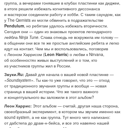
группа, а вечерами гонявшие в клубах пластинки как диджеи,
в итоге решили избежать когнитивного диссонанса
и мастерски соединили работу и хобби. С таким саундом, как
у The Qemists их могли обвинить в подражательстве
Pendulum
, но ребятам удалось избежать вторичности.
Сегодня они — один из знаковых проектов легендарного
лейбла
Ninja Tune
. Слава отнюдь не вскружила им голову —
в общении они все те же простые английские ребята и легко
идут на контакт. Чем мы и воспользовались, поговорив
с Леоном Харрисом (
Leon Harris
) о любви к Nirvana,
об особенностях живых выступлений и о том, кто
из участников группы жил в России.
Звуки.Ru:
Давай для начала о вашей новой пластинке —
«Soundsystem»
. Ты как-то уже говорил, что это — отход
от традиционного звучания группы и вообще — новая
страница в вашей истории. Что же такого важного
и концептуального вы заложили в этот альбом?
Леон Харрис:
Этот альбом — считай, другая наша сторона,
своеобразный эксперимент, в котором мы звучим именно как
sound system, а не как группа. Тут много чего напихано:
от дабстепа до драм-н-бейса, и все это навеяно нашей