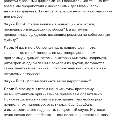
работой с разными диджеями. Мы посчитали как-то — за все
время мы проработали с несколькими десятками, если
не сотней диджеев. Так что этот альбом — отличная пластинка
для клубов.
Звуки.Ru:
А что поменялось в концепции концертов,
проводимых в поддержку альбома? Вы из группы
превратились в диджеев, делающих ремиксы на собственную
музыку?
Леон:
И да, и нет. Основная часть нашего шоу — это,
конечно же, живой концерт, но мы теперь дополняем
программу и диджей сетами, в которых миксуем, например,
ритм-трек из одной песни с вокалом из другой, получается
такая занятная мешанина. Это тоже элемент шоу, и он нам
по-своему интересен.
Звуки.Ru:
В Москве покажете такой перформанс?
Леон:
В Москву мы везем нашу «живую» программу,
но мы что-нибудь оригинальное придумаем обязательно.
Понимаешь, нам в какой-то мере проще, чем любой рок-
группе: у тех, например, есть гитара, бас, барабаны,
и им из всего этого надо ваять концертный саунд. И у таких
групп всегда есть проблема — ряд песен они просто не могут