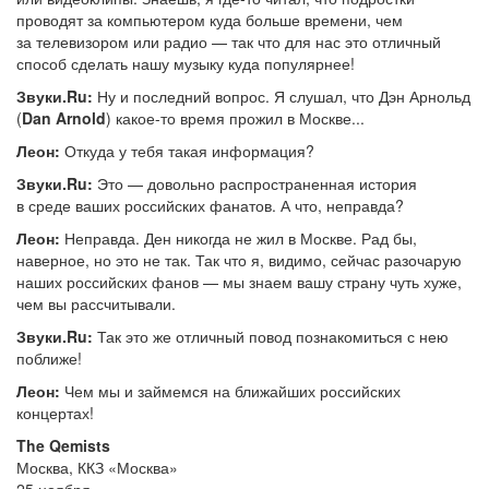
проводят за компьютером куда больше времени, чем
за телевизором или радио — так что для нас это отличный
способ сделать нашу музыку куда популярнее!
Звуки.Ru:
Ну и последний вопрос. Я слушал, что Дэн Арнольд
(
Dan Arnold
) какое-то время прожил в Москве...
Леон:
Откуда у тебя такая информация?
Звуки.Ru:
Это — довольно распространенная история
в среде ваших российских фанатов. А что, неправда?
Леон:
Неправда. Ден никогда не жил в Москве. Рад бы,
наверное, но это не так. Так что я, видимо, сейчас разочарую
наших российских фанов — мы знаем вашу страну чуть хуже,
чем вы рассчитывали.
Звуки.Ru:
Так это же отличный повод познакомиться с нею
поближе!
Леон:
Чем мы и займемся на ближайших российских
концертах!
The Qemists
Москва, ККЗ «Москва»
25 ноября