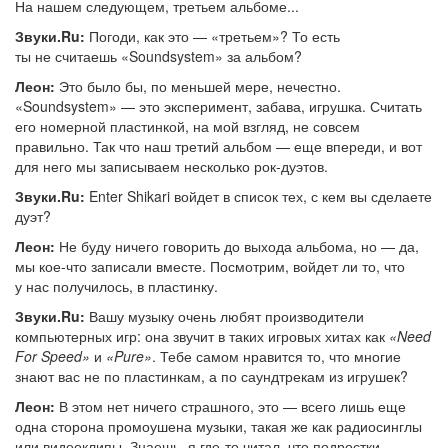
На нашем следующем, третьем альбоме...
Звуки.Ru:
Погоди, как это — «третьем»? То есть
ты не считаешь «Soundsystem» за альбом?
Леон:
Это было бы, по меньшей мере, нечестно.
«Soundsystem» — это эксперимент, забава, игрушка. Считать
его номерной пластинкой, на мой взгляд, не совсем
правильно. Так что наш третий альбом — еще впереди, и вот
для него мы записываем несколько рок-дуэтов.
Звуки.Ru:
Enter Shikari войдет в список тех, с кем вы сделаете
дуэт?
Леон:
Не буду ничего говорить до выхода альбома, но — да,
мы кое-что записали вместе. Посмотрим, войдет ли то, что
у нас получилось, в пластинку.
Звуки.Ru:
Вашу музыку очень любят производители
компьютерных игр: она звучит в таких игровых хитах как
«Need
For Speed»
и
«Pure»
. Тебе самом нравится то, что многие
знают вас не по пластинкам, а по саундтрекам из игрушек?
Леон:
В этом нет ничего страшного, это — всего лишь еще
одна сторона промоушена музыки, такая же как радиосинглы
или видеоклипы. Знаешь, я где-то читал, что подростки