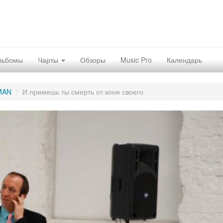
льбомы
Чарты
Обзоры
Music Pro
Календарь
MAN
И примешь ты смерть от коня своего