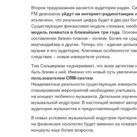
Второе предсказание касается аудитории радио. С
FM диапазона
уйдут на интернет-радиостанции
и
исключено, что реальная цифра будет в два раз бо
Существующая финансовая модель сломана, необхо
модель появится в ближайшие три года
. Основ
составлении бизнес-планов – холизм. Более не сущ
мерчандайзер и другие. Теперь это - единая цельн
музыки и его аудитории. Ключевые особенности так
следствие, - новые измерители успеха.
Том Сильверман подчеркивает, что всем артистам 
быть ближе к ней. Именно это новый путь увеличен
пользователем CRM-систем
.
Неадекватные реальности существующие измерител
планировании мероприятий необходимо учитывать р
на концерт любимого музыканта. Детальное изучени
музыкальной индустрии. В настоящий момент автор 
аудитории музыкантов и предоставляющий подробны
В новых условиях музыкальной индустрии претерпе
на физических носителях будет заменен на показат
концерты еще более возросла.