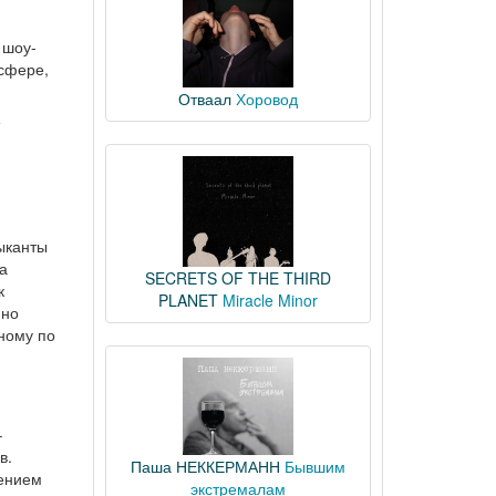
 шоу-
 сфере,
Отваал
Хоровод
ыканты
а
SECRETS OF THE THIRD
к
PLANET
Miracle Minor
нно
дному по
–
в.
Паша НЕККЕРМАНН
Бывшим
чением
экстремалам