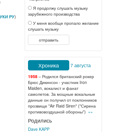
я
Я продолжу слушать музыку
зарубежного производства
УКИ РУ
)
У меня вообще пропало желание
слушать музыку
отправить
Хроника
7 августа
1958
– Родился британский рокер
Брюс Дикинсон - участник Iron
Maiden, вокалист и фанат
самолетов. За мощные вокальные
данные он получил от поклонников
прозвище "Air Raid Siren" ("Сирена
противовоздушной обороны")
»»
Родились
Dave KAPP