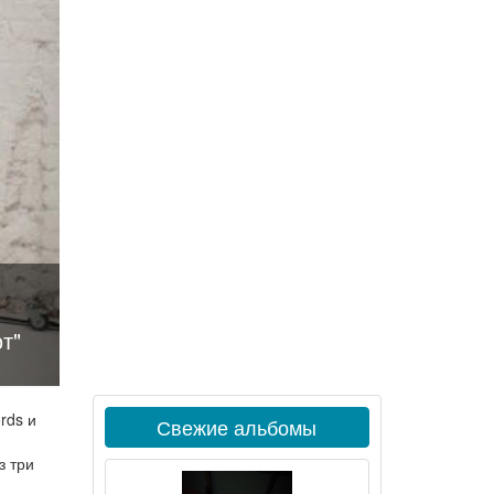
т"
rds и
Свежие альбомы
з три