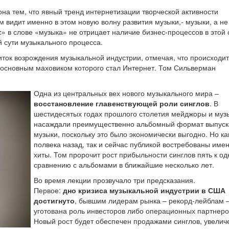
на тем, что явный тренд интернетизации творческой активности
м видит именно в этом новую волну развития музыки,- музыки, а не
с» в слове «музыка» не отрицает наличие бизнес-процессов в этой
й сути музыкального процесса.
ток возрождения музыкальной индустрии, отмечая, что происходит
 основным маховиком которого стал Интернет. Том Сильверман
Одна из центральных вех нового музыкального мира –
восстановление главенствующей роли синглов
. В
шестидесятых годах прошлого столетия мейджоры и муз
насаждали преимущественно альбомный формат выпуск
музыки, поскольку это было экономически выгодно. Но ка
полвека назад, так и сейчас публикой востребованы име
хиты. Том пророчит рост прибыльности синглов пять к о
сравнению с альбомами в ближайшие несколько лет.
Во время лекции прозвучало три предсказания.
Первое:
дно кризиса музыкальной индустрии в США
достигнуто
, бывшим лидерам рынка – рекорд-лейблам 
уготована роль инвесторов либо операционных партнеро
Новый рост будет обеспечен продажами синглов, увели