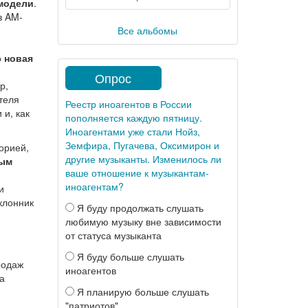
модели
.
з AM-
Все альбомы
о
новая
Опрос
р,
теля
Реестр иноагентов в России
 и, как
пополняется каждую пятницу.
Иноагентами уже стали Нойз,
Земфира, Пугачева, Оксимирон и
орией,
другие музыканты. Изменилось ли
ным
ваше отношение к музыкантам-
иноагентам?
и
клонник
Я буду продолжать слушать
любимую музыку вне зависимости
от статуса музыканта
Я буду больше слушать
родаж
иноагентов
а
Я планирую больше слушать
"патриотов"