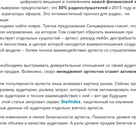
цифрового вещания и появлением
новой финансовой 
ильверман предполагает, что
50% радиослушателей
к 2015 году и
 агрегаторы эфиров. Это оптимистичный прогноз для радио,- не
льше.
димо найти новую. Третье предсказание Сильвермана гласит, чт
ное направление, на которое Том советует обратить внимание при
ествует отдельных сущностей – артист, рекорд-лейбл, дистрибьюто
ая экосистема, в центре которой находятся взаимоотношения созда
ой модели – более тесное взаимодействие артиста со слушателями
необходимо выстраивать доверительные отношения со своей аудит
ия продаж. Возможно, скоро
менеджмент артистов станет актив
и популярности артиста лишь искажают картину рынка. Сейчас пр
азмер аудитории, размер затрат, который готов запланировать по
е аудитории и тесное взаимодействия с ней – вот где будущее
этой статьи запускает сервис
StarIndex
, нацеленный на изучение
е данные об аудитории отдельно взятого артиста.
ла изменения и линия безопасности артиста. Показатель уровня п
ели объема и качества аудитории. А роль уровня продаж билетов н