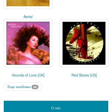
Aerial
Hounds of Love [UK]
Red Shoes [US]
Еще альбомы
48
О нас