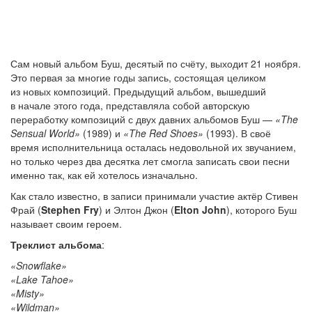
Сам новый альбом Буш, десятый по счёту, выходит 21 ноября.
Это первая за многие годы запись, состоящая целиком
из новых композиций. Предыдущий альбом, вышедший
в начале этого года, представляла собой авторскую
переработку композиций с двух давних альбомов Буш —
«The
Sensual World»
(1989) и
«The Red Shoes»
(1993). В своё
время исполнительница осталась недовольной их звучанием,
но только через два десятка лет смогла записать свои песни
именно так, как ей хотелось изначально.
Как стало известно, в записи принимали участие актёр Стивен
Фрай (
Stephen Fry
) и Элтон Джон (
Elton John
), которого Буш
называет своим героем.
Треклист альбома
:
«Snowflake»
«Lake Tahoe»
«Misty»
«Wildman»