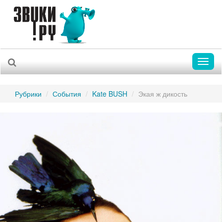
Toggl
naviga
Рубрики
События
Kate BUSH
Экая ж дикость