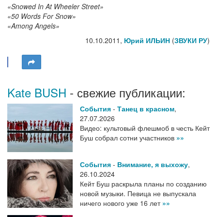
«Snowed In At Wheeler Street»
«50 Words For Snow»
«Among Angels»
10.10.2011,
Юрий ИЛЬИН
(
ЗВУКИ РУ
)
Kate BUSH
- свежие публикации:
События
-
Танец в красном
,
27.07.2026
Видео: культовый флешмоб в честь Кейт
Буш собрал сотни участников
»»
События
-
Внимание, я выхожу
,
26.10.2024
Кейт Буш раскрыла планы по созданию
новой музыки. Певица не выпускала
ничего нового уже 16 лет
»»