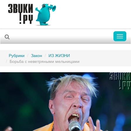
Toggl
naviga
Рубрики
Закон
ИЗ ЖИЗНИ
Борьба с неветряными мельницами