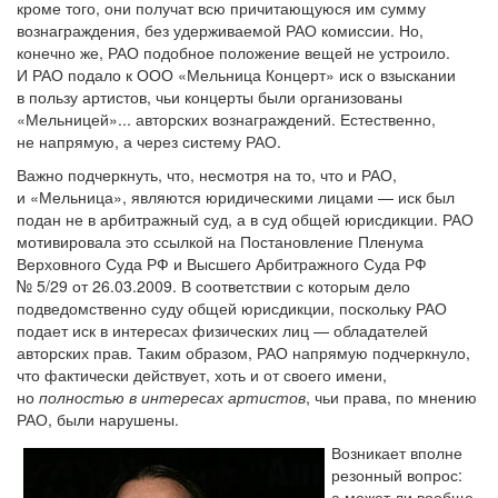
кроме того, они получат всю причитающуюся им сумму
вознаграждения, без удерживаемой РАО комиссии. Но,
конечно же, РАО подобное положение вещей не устроило.
И РАО подало к ООО «Мельница Концерт» иск о взыскании
в пользу артистов, чьи концерты были организованы
«Мельницей»... авторских вознаграждений. Естественно,
не напрямую, а через систему РАО.
Важно подчеркнуть, что, несмотря на то, что и РАО,
и «Мельница», являются юридическими лицами — иск был
подан не в арбитражный суд, а в суд общей юрисдикции. РАО
мотивировала это ссылкой на Постановление Пленума
Верховного Суда РФ и Высшего Арбитражного Суда РФ
№ 5/29 от 26.03.2009. В соответствии с которым дело
подведомственно суду общей юрисдикции, поскольку РАО
подает иск в интересах физических лиц — обладателей
авторских прав. Таким образом, РАО напрямую подчеркнуло,
что фактически действует, хоть и от своего имени,
но
полностью в интересах артистов
, чьи права, по мнению
РАО, были нарушены.
Возникает вполне
резонный вопрос:
а может ли вообще