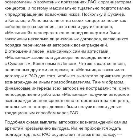
осведомлены о возможных притязаниях РАО к организаторам
концертов, и поэтому максимально тщательно подготовились
к предотвращению возможных исков. Поскольку и Сукачев,
и Кипелов, и Лепс исполняют на своих концертах песни как
собственного сочинения, так и песни других авторов,
«Мельницей» непосредственно перед концертами были
заключены несколько лицензионных договоров, касающихся
порядка перечисления авторских вознаграждений.
В отношении песен, написанных самим артистами,
«Мельница» заключила договоры непосредственно
с Сукачевым, Кипеловым и Лепсом. Что же касается песен,
написанных другими авторами, то «Мельница» заключила
договоры с РАО для того, чтобы то выплатило причитающееся
вознаграждение иным правообладателям. Таким образом,
финансовые интересы всех авторов не пострадали: те, с кем
непосредственно работала «Мельница» получили авторское
вознаграждение непосредственно от организатора концерта,
остальные же авторы должны были получить свои деньги
традиционным способом через РАО.
Подобная схема выплаты авторских вознаграждений самим
артистам чрезвычайно выгодна. Им не приходится ждать
полгода-год, пока РАО осуществит платеж в их пользу, —