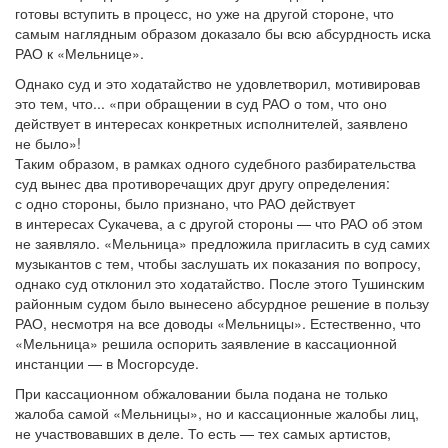
готовы вступить в процесс, но уже на другой стороне, что
самым наглядным образом доказало бы всю абсурдность иска
РАО к «Мельнице».
Однако суд и это ходатайство не удовлетворил, мотивировав
это тем, что... «при обращении в суд РАО о том, что оно
действует в интересах конкретных исполнителей, заявлено
не было»!
Таким образом, в рамках одного судебного разбирательства
суд вынес два противоречащих друг другу определения:
с одно стороны, было признано, что РАО действует
в интересах Сукачева, а с другой стороны — что РАО об этом
не заявляло. «Мельница» предложила пригласить в суд самих
музыкантов с тем, чтобы заслушать их показания по вопросу,
однако суд отклонил это ходатайство. После этого Тушинским
районным судом было вынесено абсурдное решение в пользу
РАО, несмотря на все доводы «Мельницы». Естественно, что
«Мельница» решила оспорить заявление в кассационной
инстанции — в Мосгорсуде.
При кассационном обжаловании была подана не только
жалоба самой «Мельницы», но и кассационные жалобы лиц,
не участвовавших в деле. То есть — тех самых артистов,