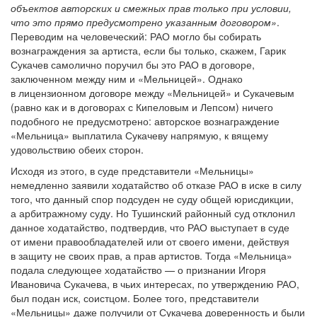
объектов авторских и смежных прав только при условии,
что это прямо предусмотрено указанным договором»
.
Переводим на человеческий: РАО могло бы собирать
вознаграждения за артиста, если бы только, скажем, Гарик
Сукачев самолично поручил бы это РАО в договоре,
заключенном между ним и «Мельницей». Однако
в лицензионном договоре между «Мельницей» и Сукачевым
(равно как и в договорах с Кипеловым и Лепсом) ничего
подобного не предусмотрено: авторское вознаграждение
«Мельница» выплатила Сукачеву напрямую, к вящему
удовольствию обеих сторон.
Исходя из этого, в суде представители «Мельницы»
немедленно заявили ходатайство об отказе РАО в иске в силу
того, что данный спор подсуден не суду общей юрисдикции,
а арбитражному суду. Но Тушинский районный суд отклонил
данное ходатайство, подтвердив, что РАО выступает в суде
от имени правообладателей или от своего имени, действуя
в защиту не своих прав, а прав артистов. Тогда «Мельница»
подала следующее ходатайство — о признании Игоря
Ивановича Сукачева, в чьих интересах, по утверждению РАО,
был подан иск, соистцом. Более того, представители
«Мельницы» даже получили от Сукачева доверенность и были