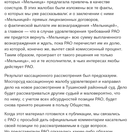
которых «Мельница» предлагала привлечь в качестве
соистцов. В этих жалобах были изложены все те факты,
о которых мы уже рассказывали: и о заключении с ними
«Мельницей» прямых лицензионных договоров,
о фактической выплате им вознаграждения «Мельницей»,
а главное — что в случае удовлетворения требований РАО
им придется вернуть «Мельнице» всю сумму выплаченного
вознаграждения и ждать, пока РАО перечислит им их долю,
из которой, конечно же, вычтет свой комиссионный процент.
Таким образом, проиграет от такого решения не только
«Мельница», но и те исполнители, в чьих интересах якобы
действует РАО.
Результат кассационного рассмотрения был предсказуем.
Мосгорсуд кассационную жалобу удовлетворил и направил
дело на новое рассмотрение в Тушинский районный суд. Дело
будет рассматриваться другим судьей и маловероятно, что
по нему, с учетом всех абсурдностей позиции РАО, будет
снова принято решение в пользу Общества.
Когда этот материал готовился к публикации, мы связались
с РАО с просьбой дать официальные комментарии касательно
своей позиции по рассматриваемым в суде вопросе.
Но представители РАО отказались каким-либо образом