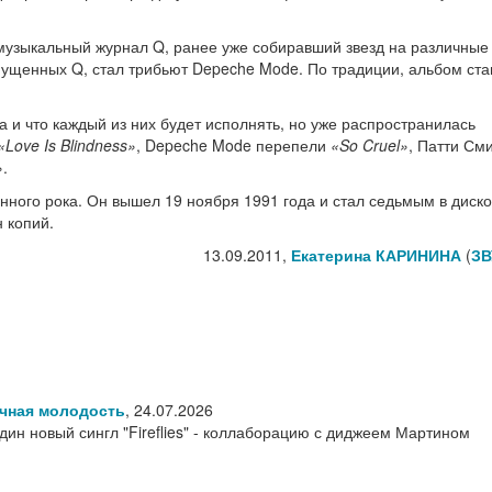
музыкальный журнал Q, ранее уже собиравший звезд на различные 
ыпущенных Q, стал трибьют Depeche Mode. По традиции, альбом ста
а и что каждый из них будет исполнять, но уже распространилась
«Love Is Blindness»
, Depeche Mode перепели
«So Cruel»
, Патти См
»
.
нного рока. Он вышел 19 ноября 1991 года и стал седьмым в диск
 копий.
13.09.2011,
Екатерина КАРИНИНА
(
ЗВ
ечная молодость
,
24.07.2026
ин новый сингл "Fireflies" - коллаборацию с диджеем Мартином