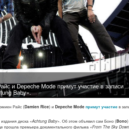
Райс и Depeche Mode примут участие в записи
tung Baby».
Дэмиен Райс (
Damien Rice
) и
Depeche Mode
примут участие
в зап
 издания диска
«Achtung Baby»
. Об этом объявил сам Боно (
Bono
)
где прошла премьера документального фильма
«From The Sky Dow