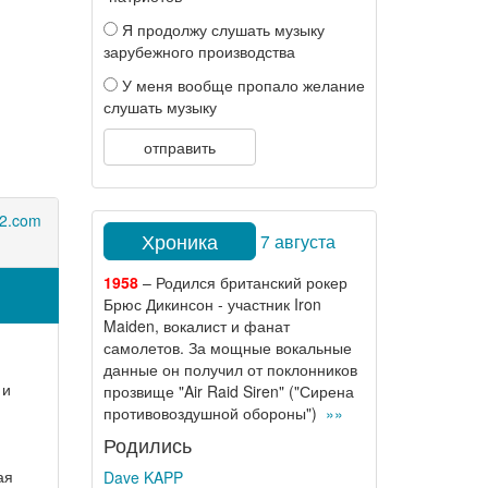
Я продолжу слушать музыку
зарубежного производства
У меня вообще пропало желание
слушать музыку
отправить
2.com
Хроника
7 августа
1958
– Родился британский рокер
Брюс Дикинсон - участник Iron
Maiden, вокалист и фанат
самолетов. За мощные вокальные
данные он получил от поклонников
 и
прозвище "Air Raid Siren" ("Сирена
противовоздушной обороны")
»»
Родились
ая
Dave KAPP