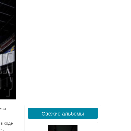
иси
Свежие альбомы
 в ходе
n»
,