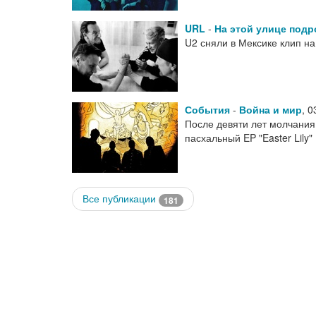
URL
-
На этой улице подр
U2 сняли в Мексике клип на
События
-
Война и мир
,
0
После девяти лет молчания
пасхальный EP "Easter Lily"
Все публикации
181