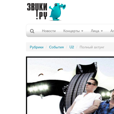
Новости
Концерты
Лица
А
Рубрики
События
U2
Полный ахтунг