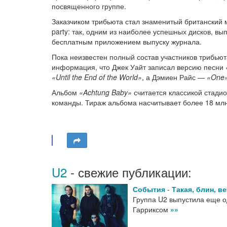
посвященного группе.
Заказчиком трибьюта стал знаменитый британский 
party: так, одним из наиболее успешных дисков, в
бесплатным приложением выпуску журнала.
Пока неизвестен полный состав участников трибьют
информация, что Джек Уайт записал версию песни
«Until the End of the World»
, а Дэмиен Райс —
«One
Альбом
«Achtung Baby»
считается классикой стадио
команды. Тираж альбома насчитывает более 18 млн
U2
- свежие публикации:
События
-
Такая, блин, в
Группа U2 выпустила еще од
Гарриксом
»»