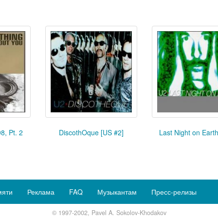
8, Pt. 2
DiscothOque [US #2]
Last Night on Earth
мяти
Реклама
FAQ
Музыкантам
Пресс-релизы
© 1997-2002, Pavel A. Sokolov-Khodakov