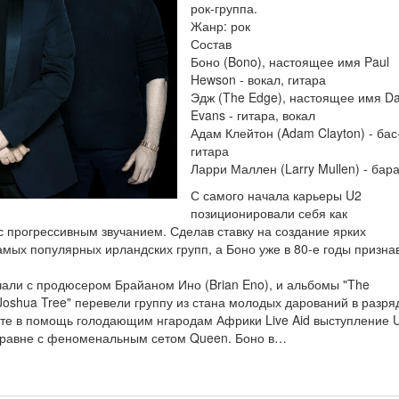
рок-группа.
Жанр: рок
Состав
Боно (Bono), настоящее имя Paul
Hewson - вокал, гитара
Эдж (The Edge), настоящее имя D
Evans - гитара, вокал
Адам Клейтон (Adam Clayton) - бас
гитара
Ларри Маллен (Larry Mullen) - бар
С самого начала карьеры U2
позиционировали себя как
с прогрессивным звучанием. Сделав ставку на создание ярких
амых популярных ирландских групп, а Боно уже в 80-е годы призна
чали с продюсером Брайаном Ино (Brian Eno), и альбомы "The
 Joshua Tree" перевели группу из стана молодых дарований в разря
рте в помощь голодающим нгародам Африки Live Aid выступление 
аравне с феноменальным сетом Queen. Боно в…