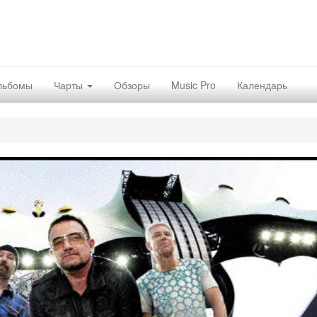
льбомы
Чарты
Обзоры
Music Pro
Календарь