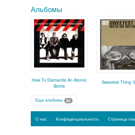
Альбомы
How To Dismantle An Atomic
Sweetest Thing '9
Bomb
Еще альбомы
92
О нас
Конфиденциальность
Страница па