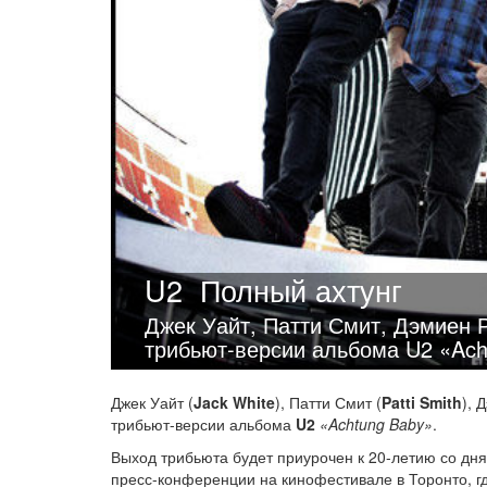
U2
Полный ахтунг
Джек Уайт, Патти Смит, Дэмиен 
трибьют-версии альбома U2 «Ach
Джек Уайт (
Jack White
), Патти Смит (
Patti Smith
), 
трибьют-версии альбома
U2
«Achtung Baby»
.
Выход трибьюта будет приурочен к
20-летию
со дня
пресс-конференции на кинофестивале в Торонто, 