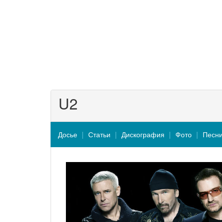
U2
Досье
Статьи
Дискография
Фото
Песн