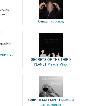
cover-
нет
Отваал
Хоровод
ит —
ографии
УКИ РУ
)
SECRETS OF THE THIRD
PLANET
Miracle Minor
Паша НЕККЕРМАНН
Бывшим
экстремалам