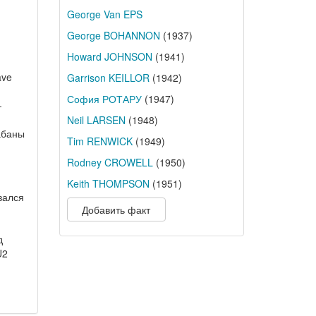
George Van EPS
George BOHANNON
(1937)
Howard JOHNSON
(1941)
ave
Garrison KEILLOR
(1942)
София РОТАРУ
(1947)
-
Neil LARSEN
(1948)
абаны
Tim RENWICK
(1949)
Rodney CROWELL
(1950)
Keith THOMPSON
(1951)
вался
Добавить факт
д
U2