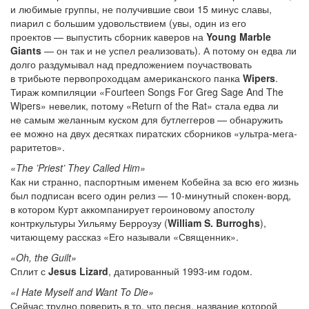
и любимые группы, не получившие свои 15 минус славы,
пиарил с большим удовольствием (увы, один из его
проектов — выпустить сборник каверов на
Young Marble
Giants
— он так и не успел реализовать). А потому он едва ли
долго раздумывал над предложением поучаствовать
в трибьюте первопроходцам американского панка
Wipers
.
Тираж компиляции «Fourteen Songs For Greg Sage And The
Wipers» невелик, потому «Return of the Rat» стала едва ли
не самым желанным куском для бутлеггеров — обнаружить
ее можно на двух десятках пиратских сборников «ультра-мега-
раритетов».
«The ’Priest’ They Called Him»
Как ни странно, паспортным именем Кобейна за всю его жизнь
был подписан всего один релиз —
10-минутный
спокен-ворд,
в котором Курт аккомпанирует героиновому апостолу
контркультуры Уильяму Берроузу (
William S. Burroghs
),
читающему рассказ «Его называли «Священник».
«Oh, the Guilt»
Сплит с
Jesus Lizard
, датированный
1993-им
годом.
«I Hate Myself and Want To Die»
Сейчас трудно поверить в то, что песня, название которой