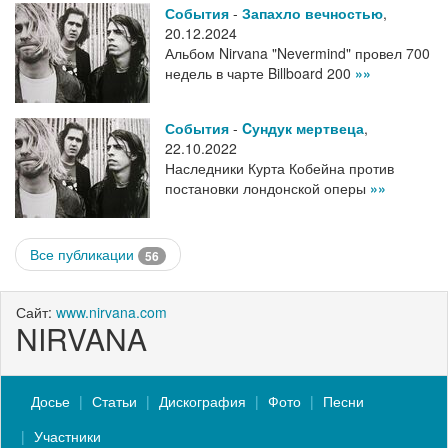
События
-
Запахло вечностью
,
20.12.2024
Альбом Nirvana "Nevermind" провел 700
недель в чарте Billboard 200
»»
События
-
Cундук мертвеца
,
22.10.2022
Наследники Курта Кобейна против
постановки лондонской оперы
»»
Все публикации
56
Сайт:
www.nirvana.com
NIRVANA
Досье
Статьи
Дискография
Фото
Песни
Участники