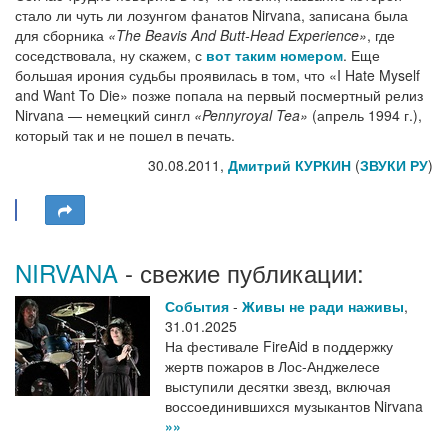
стало ли чуть ли лозунгом фанатов Nirvana, записана была
для сборника
«The Beavis And Butt-Head Experience»
, где
соседствовала, ну скажем, с
вот таким номером
. Еще
большая ирония судьбы проявилась в том, что «I Hate Myself
and Want To Die» позже попала на первый посмертный релиз
Nirvana — немецкий сингл
«Pennyroyal Tea»
(апрель 1994 г.),
который так и не пошел в печать.
30.08.2011,
Дмитрий КУРКИН
(
ЗВУКИ РУ
)
NIRVANA
- свежие публикации:
События
-
Живы не ради наживы
,
31.01.2025
На фестивале FireAid в поддержку
жертв пожаров в Лос-Анджелесе
выступили десятки звезд, включая
воссоединившихся музыкантов Nirvana
»»