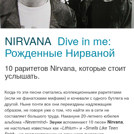
NIRVANA
Dive in me:
Рожденные Нирваной
10 раритетов Nirvana, которые стоит
услышать.
Когда-то эти песни считались коллекционными раритетами
(если не фанатсками мифами) и кочевали с одного бутлега на
другой. Ныне почти все они переизданы надлежащим
образом, не говоря уже о том, что найти их в сети не
составляет большого труда. Накануне
20-летнего
юбилея
альбома
«Nevermind»
Звуки
вспоминают 10 песен
Nirvana
,
не настолько известных как
«Lithium»
и
«Smells Like Teen
Spirit»
, но заслуживающих не меньшего внимания.