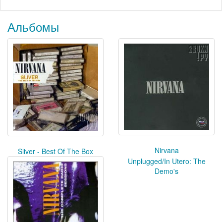
Альбомы
Nirvana
Sliver - Best Of The Box
Unplugged/In Utero: The
Demo's