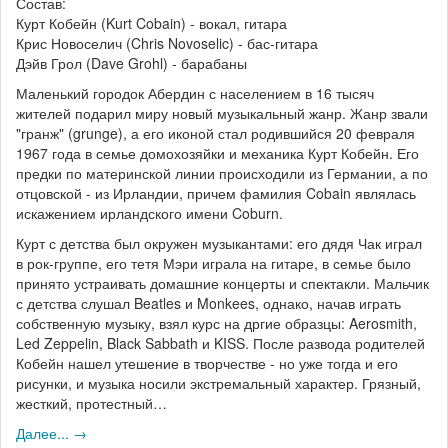
Состав:
Курт Кобейн (Kurt Cobain) - вокал, гитара
Крис Новоселич (Chris Novoselic) - бас-гитара
Дэйв Грол (Dave Grohl) - барабаны
Маленький городок Абердин с населением в 16 тысяч
жителей подарил миру новый музыкальный жанр. Жанр звали
"гранж" (grunge), а его иконой стал родившийся 20 февраля
1967 года в семье домохозяйки и механика Курт Кобейн. Его
предки по материнской линии происходили из Германии, а по
отцовской - из Ирландии, причем фамилия Cobain являлась
искажением ирландского имени Coburn.
Курт с детства был окружен музыкантами: его дядя Чак играл
в рок-группе, его тетя Мэри играла на гитаре, в семье было
принято устраивать домашние концерты и спектакли. Мальчик
с детства слушал Beatles и Monkees, однако, начав играть
собственную музыку, взял курс на дргие образцы: Aerosmith,
Led Zeppelin, Black Sabbath и KISS. После развода родителей
Кобейн нашел утешение в творчестве - но уже тогда и его
рисунки, и музыка носили экстремальный характер. Грязный,
жесткий, протестный…
Далее... →