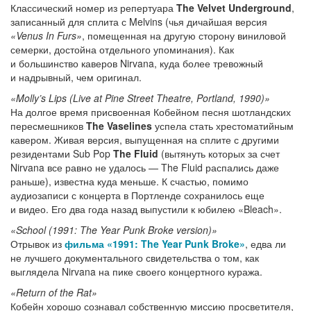
Классический номер из репертуара
The Velvet Underground
,
записанный для сплита с Melvins (чья дичайшая версия
«Venus In Furs»
, помещенная на другую сторону виниловой
семерки, достойна отдельного упоминания). Как
и большинство каверов Nirvana, куда более тревожный
и надрывный, чем оригинал.
«Molly’s Lips (Live at Pine Street Theatre, Portland, 1990)»
На долгое время присвоенная Кобейном песня шотландских
пересмешников
The Vaselines
успела стать хрестоматийным
кавером. Живая версия, выпущенная на сплите с другими
резидентами Sub Pop
The Fluid
(вытянуть которых за счет
Nirvana все равно не удалось — The Fluid распались даже
раньше), известна куда меньше. К счастью, помимо
аудиозаписи с концерта в Портленде сохранилось еще
и видео. Его два года назад выпустили к юбилею «Bleach».
«School (1991: The Year Punk Broke version)»
Отрывок из
фильма «1991: The Year Punk Broke»
, едва ли
не лучшего документального свидетельства о том, как
выглядела Nirvana на пике своего концертного куража.
«Return of the Rat»
Кобейн хорошо сознавал собственную миссию просветителя,