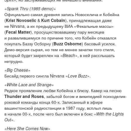
«Spank Thru (1985 demo)»
Официально самая древняя запись Новоселича и Кобейна
(
Krist Novoselic
&
Kurt Cobain
), принадлежащая даже
не Nirvana, а их предыдущему ВИА «Фекальные массы»
(
Fecal Matter
), просуществовавшему пару месяцев
и развалившемуся по причине того, что Кобейн отказался
покупать Баззу Осборну (
Buzz Osborne
) басовый усилок.
Демо-версия сырая, но тем не менее зачатки того стиля,
который будет закреплен на
«Bleach»
, в ней расслышать
нетрудно.
«Big Cheese»
Бисайд первого сингла Nirvana
«Love Buzz»
.
«White Lace and Strange»
Редкое проявление любви Кобейна к блюзу. Кавер на песню
Thunder and Roses
, забытой богом и википедией психоделик-
роковой команды конца
60-х.
Записанный в эфире
вашингтонской радиостанции в 1987 году, всплыл лишь
в начале
00-х,
после чего был включен в бокс
«With the Lights
Out»
.
«Here She Comes Now»