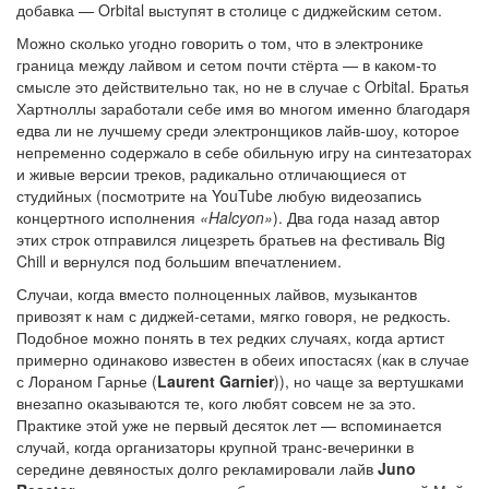
добавка — Orbital выступят в столице с диджейским сетом.
Можно сколько угодно говорить о том, что в электронике
граница между лайвом и сетом почти стёрта — в каком-то
смысле это действительно так, но не в случае с Orbital. Братья
Хартноллы заработали себе имя во многом именно благодаря
едва ли не лучшему среди электронщиков лайв-шоу, которое
непременно содержало в себе обильную игру на синтезаторах
и живые версии треков, радикально отличающиеся от
студийных (посмотрите на YouTube любую видеозапись
концертного исполнения
«Halcyon»
). Два года назад автор
этих строк отправился лицезреть братьев на фестиваль Big
Chill и вернулся под большим впечатлением.
Случаи, когда вместо полноценных лайвов, музыкантов
привозят к нам с диджей-сетами, мягко говоря, не редкость.
Подобное можно понять в тех редких случаях, когда артист
примерно одинаково известен в обеих ипостасях (как в случае
с Лораном Гарнье (
Laurent Garnier
)), но чаще за вертушками
внезапно оказываются те, кого любят совсем не за это.
Практике этой уже не первый десяток лет — вспоминается
случай, когда организаторы крупной транс-вечеринки в
середине девяностых долго рекламировали лайв
Juno