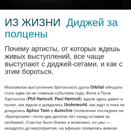
ИЗ ЖИЗНИ
Диджей за
полцены
Почему артисты, от которых ждешь
живых выступлений, все чаще
выступают с диджей-сетами, и как с
этим бороться.
Московское выступление британского дуэта
Orbital
обещало
стать едва ли не главным событием года. Фила и Пола
Хартнолла (
Phil Hartnoll, Paul Hartnoll
) ждали здесь давно и
пылко, как ждали и дождались
Underworld
, как ждут и пока не
дождались
Aphex Twin
и
Autechre
(появление последних на
«Бритронике» почти два десятка лет назад оставим за
скобками). Счастье было близко и возможно, но увы —
незадолго до мероприятия, на афишах появилась важная