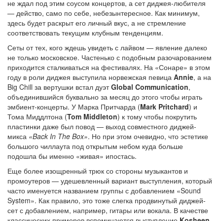
не ждал под этим соусом концертов, а сет диджея-любителя
— действо, само по себе, небезынтересное. Как минимум,
здесь будет раскрыт его личный вкус, а не стремление
соответствовать текущим клубным тенденциям.
Сеты от тех, кого ждешь увидеть с лайвом — явление далеко
не только московское. Частенько с подобным разочарованием
приходится сталкиваться на фестивалях. На «Сонаре» в этом
году в роли диджея выступила норвежская певица
Annie
, а на
Big Chill за вертушки встал дуэт
Global Communication
,
объединившийся буквально за месяц до этого чтобы играть
эмбиент-концерты. У Марка Притчарда (
Mark Pritchard
) и
Тома Миддлтона (
Tom Middleton
) к тому чтобы покрутить
пластинки даже был повод — выход совместного диджей-
микса
«Back In The Box»
. Но при этом очевидно, что эстетике
большого чиллаута под открытым небом куда больше
подошла бы именно «живая» ипостась.
Еще более изощренный трюк со стороны музыкантов и
промоутеров — удешевленный вариант выступления, который
часто именуется названием группы с добавлением «Sound
System». Как правило, это тоже слегка продвинутый диджей-
сет с добавлением, например, гитары или вокала. В качестве
классических примеров вспоминаются выступление
Kosheen