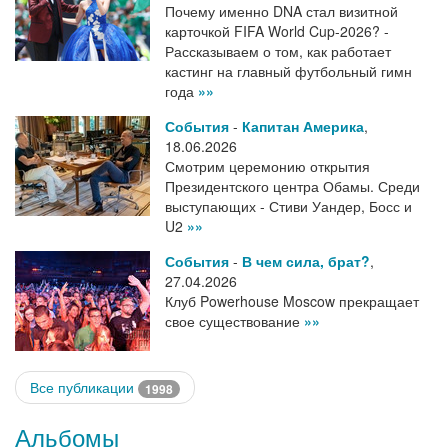
Почему именно DNA стал визитной
карточкой FIFA World Cup-2026? -
Рассказываем о том, как работает
кастинг на главный футбольный гимн
года
»»
События
-
Капитан Америка
,
18.06.2026
Смотрим церемонию открытия
Президентского центра Обамы. Среди
выступающих - Стиви Уандер, Босс и
U2
»»
События
-
В чем сила, брат?
,
27.04.2026
Клуб Powerhouse Moscow прекращает
свое существование
»»
Все публикации
1998
Альбомы