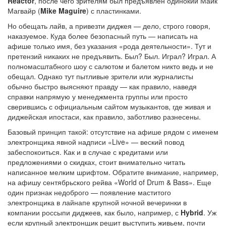
Reactor
, после чего зрителям был предъявлен одинокий Майк
Магвайр (
Mike Maguire
) с пластинками.
Но обещать лайв, а привезти диджея — дело, строго говоря,
наказуемое. Куда более безопасный путь — написать на
афише только имя, без указания «рода деятельности». Тут и
претензий никаких не предъявить. Был? Был. Играл? Играл. А
полномасштабного шоу с салютом и балетом никто ведь и не
обещал. Однако тут пытливые зрители или журналисты
обычно быстро выясняют правду — как правило, наведя
справки напрямую у менеджмента группы или просто
сверившись с официальным сайтом музыкантов, где живая и
диджейская ипостаси, как правило, заботливо разнесены.
Базовый принцип такой: отсутствие на афише рядом с именем
электронщика явной надписи «Live» — веский повод
забеспокоиться. Как и в случае с кредитами или
предложениями о скидках, стоит внимательно читать
написанное мелким шрифтом. Обратите внимание, например,
на афишу сентябрьского рейва «World of Drum & Bass». Еще
один признак недоброго — появление маститого
электронщика в лайнапе крупной ночной вечеринки в
компании россыпи диджеев, как было, например, с
Hybrid
. Уж
если крупный электронщик решит выступить живьем, почти