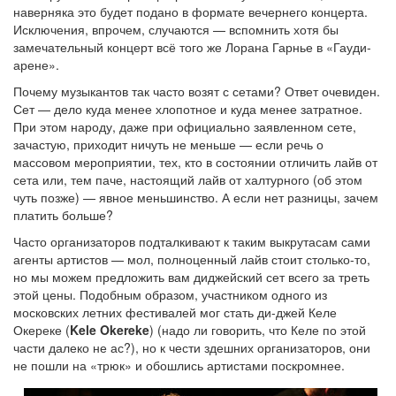
наверняка это будет подано в формате вечернего концерта.
Исключения, впрочем, случаются — вспомнить хотя бы
замечательный концерт всё того же Лорана Гарнье в «Гауди-
арене».
Почему музыкантов так часто возят с сетами? Ответ очевиден.
Сет — дело куда менее хлопотное и куда менее затратное.
При этом народу, даже при официально заявленном сете,
зачастую, приходит ничуть не меньше — если речь о
массовом мероприятии, тех, кто в состоянии отличить лайв от
сета или, тем паче, настоящий лайв от халтурного (об этом
чуть позже) — явное меньшинство. А если нет разницы, зачем
платить больше?
Часто организаторов подталкивают к таким выкрутасам сами
агенты артистов — мол, полноценный лайв стоит столько-то,
но мы можем предложить вам диджейский сет всего за треть
этой цены. Подобным образом, участником одного из
московских летних фестивалей мог стать ди-джей Келе
Окереке (
Kele Okereke
) (надо ли говорить, что Келе по этой
части далеко не ас?), но к чести здешних организаторов, они
не пошли на «трюк» и обошлись артистами поскромнее.