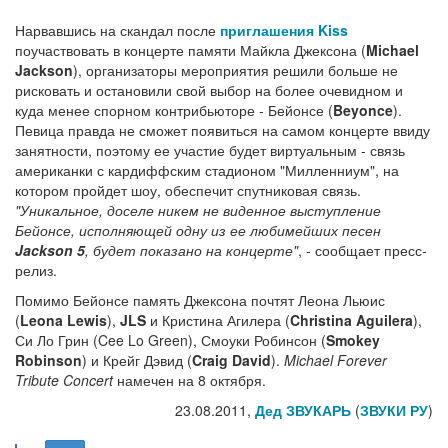
Нарвавшись на скандал после
приглашения
Kiss
поучаствовать в концерте памяти Майкла Джексона (
Michael
Jackson
), организаторы мероприятия решили больше не
рисковать и остановили свой выбор на более очевидном и
куда менее спорном контрибьюторе - Бейонсе (
Beyonce
).
Певица правда не сможет появиться на самом концерте ввиду
занятности, поэтому ее участие будет виртуальным - связь
американки с кардиффским стадионом "Милленниум", на
котором пройдет шоу, обеспечит спутниковая связь.
"Уникальное, доселе никем не виденное выступление
Бейонсе, исполняющей одну из ее любимейших песен
Jackson 5
, будет показано на концерте"
, - сообщает пресс-
релиз.
Помимо Бейонсе память Джексона почтят Леона Льюис
(
Leona Lewis
),
JLS
и Кристина Агилера (
Christina Aguilera
),
Си Ло Грин (
Cee Lo Green), Смоуки Робинсон (
Smokey
Robinson
) и Крейг Дэвид (
Craig David
).
Michael Forever
Tribute Concert
намечен на 8 октября.
23.08.2011,
Дед ЗВУКАРЬ
(
ЗВУКИ РУ
)