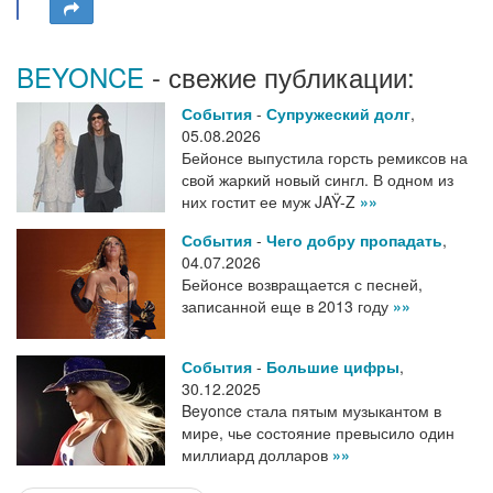
BEYONCE
- свежие публикации:
События
-
Супружеский долг
,
05.08.2026
Бейонсе выпустила горсть ремиксов на
свой жаркий новый сингл. В одном из
них гостит ее муж JAŸ-Z
»»
События
-
Чего добру пропадать
,
04.07.2026
Бейонсе возвращается с песней,
записанной еще в 2013 году
»»
События
-
Большие цифры
,
30.12.2025
Beyonce стала пятым музыкантом в
мире, чье состояние превысило один
миллиард долларов
»»