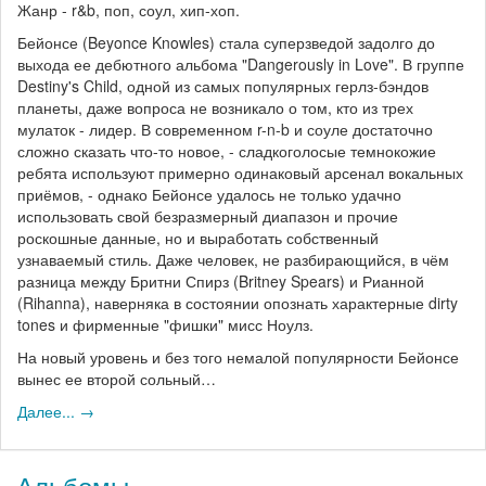
Жанр - r&b, поп, соул, хип-хоп.
Бейонсе (Beyonce Knowles) стала суперзведой задолго до
выхода ее дебютного альбома "Dangerously in Love". В группе
Destiny's Child, одной из самых популярных герлз-бэндов
планеты, даже вопроса не возникало о том, кто из трех
мулаток - лидер. В современном r-n-b и соуле достаточно
сложно сказать что-то новое, - сладкоголосые темнокожие
ребята используют примерно одинаковый арсенал вокальных
приёмов, - однако Бейонсе удалось не только удачно
использовать свой безразмерный диапазон и прочие
роскошные данные, но и выработать собственный
узнаваемый стиль. Даже человек, не разбирающийся, в чём
разница между Бритни Спирз (Britney Spears) и Рианной
(Rihanna), наверняка в состоянии опознать характерные dirty
tones и фирменные "фишки" мисс Ноулз.
На новый уровень и без того немалой популярности Бейонсе
вынес ее второй сольный…
Далее... →
Альбомы