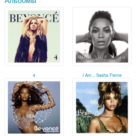
4
I Am... Sasha Fierce